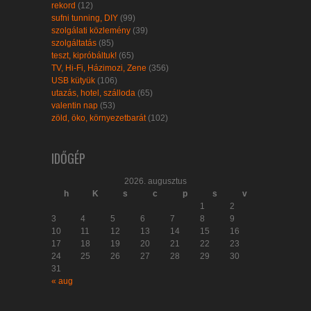
rekord
(12)
sufni tunning, DIY
(99)
szolgálati közlemény
(39)
szolgáltatás
(85)
teszt, kipróbáltuk!
(65)
TV, Hi-Fi, Házimozi, Zene
(356)
USB kütyük
(106)
utazás, hotel, szálloda
(65)
valentin nap
(53)
zöld, öko, környezetbarát
(102)
IDŐGÉP
2026. augusztus
h
K
s
c
p
s
v
1
2
3
4
5
6
7
8
9
10
11
12
13
14
15
16
17
18
19
20
21
22
23
24
25
26
27
28
29
30
31
« aug