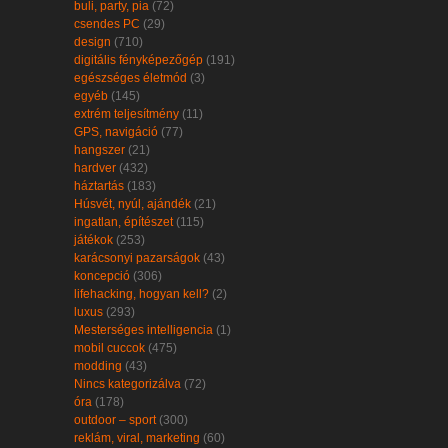
buli, party, pia
(72)
csendes PC
(29)
design
(710)
digitális fényképezőgép
(191)
egészséges életmód
(3)
egyéb
(145)
extrém teljesítmény
(11)
GPS, navigáció
(77)
hangszer
(21)
hardver
(432)
háztartás
(183)
Húsvét, nyúl, ajándék
(21)
ingatlan, építészet
(115)
játékok
(253)
karácsonyi pazarságok
(43)
koncepció
(306)
lifehacking, hogyan kell?
(2)
luxus
(293)
Mesterséges intelligencia
(1)
mobil cuccok
(475)
modding
(43)
Nincs kategorizálva
(72)
óra
(178)
outdoor – sport
(300)
reklám, viral, marketing
(60)