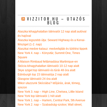
VIZZITOR.HU – UTAZÓS
BLOG
Alaszka kihagyhatatlan látnivalói 12 nap alatt autóval
és hajóval
Alaszka legszebb útja: Seward Highway és a Kenai-
félsziget (1-2. nap)
Alaszkai medve-kalauz: medvefajták és túlélési tippek
New York 4. nap – Könyvtár, Summit One, Times
Square
A Maison Rimbaud feltámadása Martinique-en
Skócia kihagyhatatlan látnivalói 10-12 nap alatt
Skye sziget top látnivalói és túrái 48 óra alatt
Edinburgh top 15 látnivalója 2 nap alatt
Glasgow látnivalói 24 óra alatt
Mikor utazzunk Skóciába? Időjárás, árak, tömeg,
szezon
New York 3. nap – High Line, Chelsea, Little Island
New York top látnivalói 1 hét alatt
New York 1. nap – Harlem, Central Park, 5th Avenue
New York 2. nap – Szabadság-szobor, Wall street,