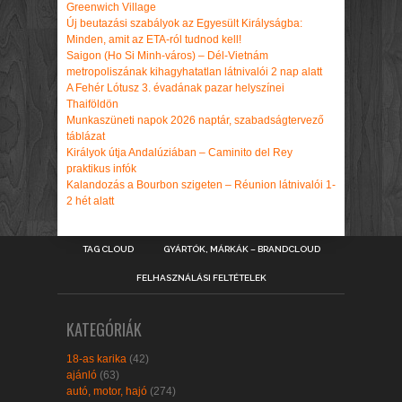
Greenwich Village
Új beutazási szabályok az Egyesült Királyságba:
Minden, amit az ETA-ról tudnod kell!
Saigon (Ho Si Minh-város) – Dél-Vietnám
metropoliszának kihagyhatatlan látnivalói 2 nap alatt
A Fehér Lótusz 3. évadának pazar helyszínei
Thaiföldön
Munkaszüneti napok 2026 naptár, szabadságtervező
táblázat
Királyok útja Andalúziában – Caminito del Rey
praktikus infók
Kalandozás a Bourbon szigeten – Réunion látnivalói 1-
2 hét alatt
TAG CLOUD
GYÁRTÓK, MÁRKÁK – BRANDCLOUD
FELHASZNÁLÁSI FELTÉTELEK
KATEGÓRIÁK
18-as karika
(42)
ajánló
(63)
autó, motor, hajó
(274)