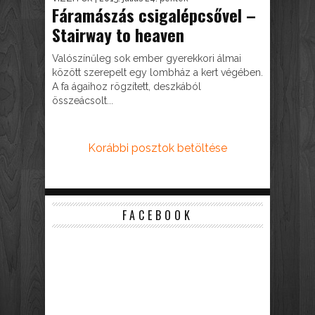
Fáramászás csigalépcsővel –
Stairway to heaven
Valószínűleg sok ember gyerekkori álmai
között szerepelt egy lombház a kert végében.
A fa ágaihoz rögzített, deszkából
összeácsolt...
Korábbi posztok betöltése
FACEBOOK