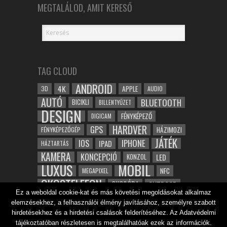
MEGTALÁLOD, AMIT KERESŐ
TAG CLOUD
ANDROID
4K
APPLE
3D
AUDIO
AUTÓ
BLUETOOTH
BICIKLI
BILLENTYŰZET
DESIGN
FÉNYKÉPEZŐ
DIGICAM
HARDVER
GPS
FÉNYKÉPEZŐGÉP
HÁZIMOZI
JÁTÉK
IOS
IPHONE
IPAD
HÁZTARTÁS
KAMERA
KONCEPCIÓ
LED
KONZOL
LUXUS
MOBIL
NFC
MEGAPIXEL
OKOSTELEFON
OKOSÓRA
OUTDOOR
Ez a weboldal cookie-kat és más követési megoldásokat alkalmaz
TABLET
SAMSUNG
SPORT
ROBOT
elemzésekhez, a felhasználói élmény javításához, személyre szabott
WIFI
TESZT
VIDEÓ
VÍZÁLLÓ
ZENE
ZÖLD
hirdetésekhez és a hirdetési csalások felderítéséhez. Az Adatvédelmi
ÓRA
ÉRINTŐKÉPERNYŐ
tájékoztatóban részletesen is megtalálhatóak ezek az információk.
ÉPÍTÉSZET