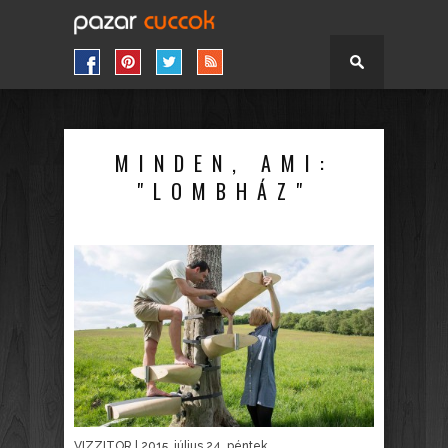
MINDEN, AMI:
"LOMBHÁZ"
VIZZITOR
| 2015. július 24. péntek