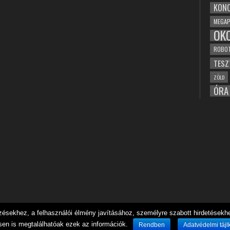
KONC
MEGAP
OK
ROBO
TESZ
ZÖLD
ÓRA
sekhez, a felhasználói élmény javításához, személyre szabott hirdetésekhez
sen is megtalálhatóak ezek az információk.
Rendben
Adatvédelmi tájl