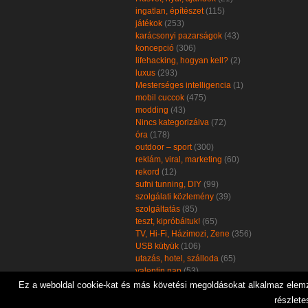
ingatlan, építészet
(115)
játékok
(253)
karácsonyi pazarságok
(43)
koncepció
(306)
lifehacking, hogyan kell?
(2)
luxus
(293)
Mesterséges intelligencia
(1)
mobil cuccok
(475)
modding
(43)
Nincs kategorizálva
(72)
óra
(178)
outdoor – sport
(300)
reklám, viral, marketing
(60)
rekord
(12)
sufni tunning, DIY
(99)
szolgálati közlemény
(39)
szolgáltatás
(85)
teszt, kipróbáltuk!
(65)
TV, Hi-Fi, Házimozi, Zene
(356)
USB kütyük
(106)
utazás, hotel, szálloda
(65)
valentin nap
(53)
zöld, öko, környezetbarát
(102)
Ez a weboldal cookie-kat és más követési megoldásokat alkalmaz elemzé
részlete