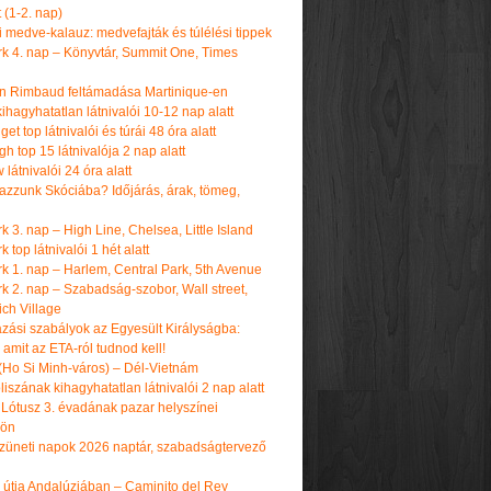
t (1-2. nap)
i medve-kalauz: medvefajták és túlélési tippek
k 4. nap – Könyvtár, Summit One, Times
n Rimbaud feltámadása Martinique-en
ihagyhatatlan látnivalói 10-12 nap alatt
get top látnivalói és túrái 48 óra alatt
h top 15 látnivalója 2 nap alatt
látnivalói 24 óra alatt
tazzunk Skóciába? Időjárás, árak, tömeg,
 3. nap – High Line, Chelsea, Little Island
 top látnivalói 1 hét alatt
k 1. nap – Harlem, Central Park, 5th Avenue
k 2. nap – Szabadság-szobor, Wall street,
ch Village
azási szabályok az Egyesült Királyságba:
amit az ETA-ról tudnod kell!
(Ho Si Minh-város) – Dél-Vietnám
iszának kihagyhatatlan látnivalói 2 nap alatt
 Lótusz 3. évadának pazar helyszínei
dön
üneti napok 2026 naptár, szabadságtervező
k útja Andalúziában – Caminito del Rey