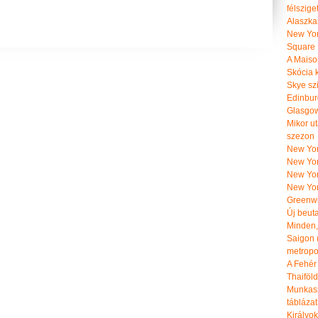
félszige
Alaszka
New Yor
Square
A Maiso
Skócia k
Skye szi
Edinburg
Glasgow 
Mikor u
szezon
New York
New York
New Yor
New Yor
Greenwi
Új beut
Minden, 
Saigon 
metropol
A Fehér
Thaiföl
Munkasz
táblázat
Királyo