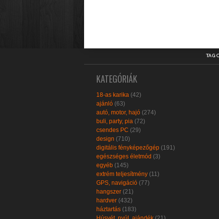
TAG 
KATEGÓRIÁK
18-as karika
(42)
ajánló
(63)
autó, motor, hajó
(274)
buli, party, pia
(72)
csendes PC
(29)
design
(710)
digitális fényképezőgép
(191)
egészséges életmód
(3)
egyéb
(145)
extrém teljesítmény
(11)
GPS, navigáció
(77)
hangszer
(21)
hardver
(432)
háztartás
(183)
Húsvét, nyúl, ajándék
(21)