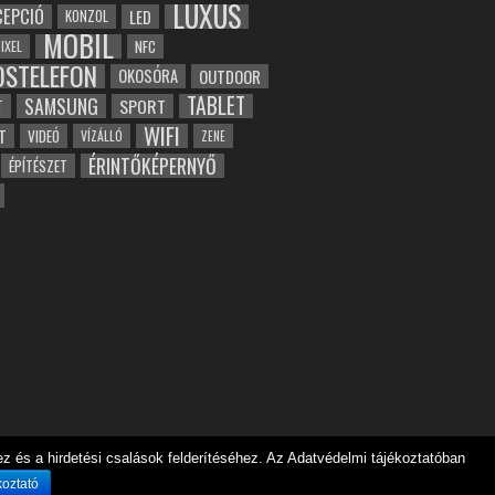
LUXUS
EPCIÓ
LED
KONZOL
MOBIL
NFC
IXEL
OSTELEFON
OKOSÓRA
OUTDOOR
TABLET
SAMSUNG
SPORT
T
WIFI
T
VIDEÓ
VÍZÁLLÓ
ZENE
ÉRINTŐKÉPERNYŐ
ÉPÍTÉSZET
 és a hirdetési csalások felderítéséhez. Az Adatvédelmi tájékoztatóban
koztató