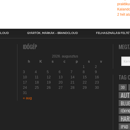
praktiku
Kalando
2 hét ala
CLOUD
GYÁRTÓK, MÁRKÁK – BRANDCLOUD
FELHASZNÁLÁSI FELTÉ
IDŐGÉP
MEGT
2026. augusztus
h
K
s
c
p
s
v
1
2
3
4
5
6
7
8
9
TAG 
10
11
12
13
14
15
16
17
18
19
20
21
22
23
3D
24
25
26
27
28
29
30
31
AUT
« aug
BLU
FÉNYK
HAR
IPAD