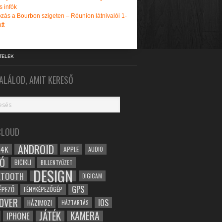
s infók
zás a Bourbon szigeten – Réunion látnivalói 1-
tt
TELEK
ALÁLOD, AMIT KERESŐ
CLOUD
ANDROID
4K
APPLE
AUDIO
Ó
BICIKLI
BILLENTYŰZET
DESIGN
ETOOTH
DIGICAM
GPS
ÉPEZŐ
FÉNYKÉPEZŐGÉP
DVER
IOS
HÁZIMOZI
HÁZTARTÁS
JÁTÉK
KAMERA
IPHONE