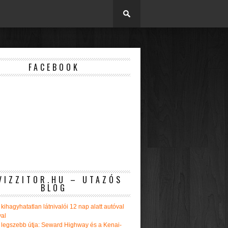
FACEBOOK
VIZZITOR.HU – UTAZÓS
BLOG
kihagyhatatlan látnivalói 12 nap alatt autóval
val
 legszebb útja: Seward Highway és a Kenai-