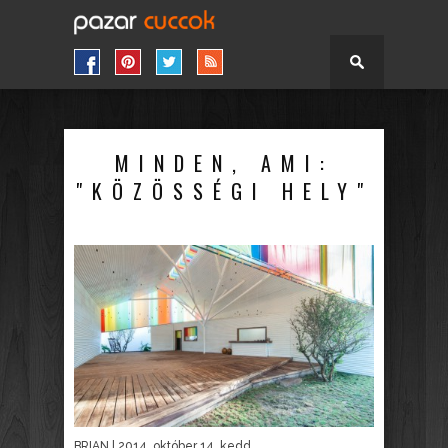
MINDEN, AMI:
"KÖZÖSSÉGI HELY"
BRIAN
| 2014. október 14. kedd