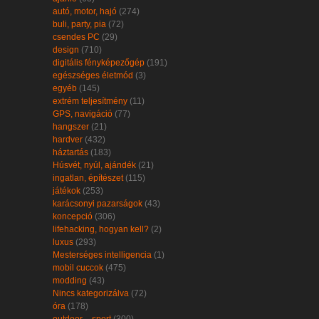
autó, motor, hajó
(274)
buli, party, pia
(72)
csendes PC
(29)
design
(710)
digitális fényképezőgép
(191)
egészséges életmód
(3)
egyéb
(145)
extrém teljesítmény
(11)
GPS, navigáció
(77)
hangszer
(21)
hardver
(432)
háztartás
(183)
Húsvét, nyúl, ajándék
(21)
ingatlan, építészet
(115)
játékok
(253)
karácsonyi pazarságok
(43)
koncepció
(306)
lifehacking, hogyan kell?
(2)
luxus
(293)
Mesterséges intelligencia
(1)
mobil cuccok
(475)
modding
(43)
Nincs kategorizálva
(72)
óra
(178)
outdoor – sport
(300)