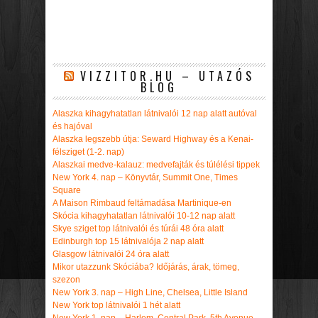
VIZZITOR.HU – UTAZÓS
BLOG
Alaszka kihagyhatatlan látnivalói 12 nap alatt autóval
és hajóval
Alaszka legszebb útja: Seward Highway és a Kenai-
félsziget (1-2. nap)
Alaszkai medve-kalauz: medvefajták és túlélési tippek
New York 4. nap – Könyvtár, Summit One, Times
Square
A Maison Rimbaud feltámadása Martinique-en
Skócia kihagyhatatlan látnivalói 10-12 nap alatt
Skye sziget top látnivalói és túrái 48 óra alatt
Edinburgh top 15 látnivalója 2 nap alatt
Glasgow látnivalói 24 óra alatt
Mikor utazzunk Skóciába? Időjárás, árak, tömeg,
szezon
New York 3. nap – High Line, Chelsea, Little Island
New York top látnivalói 1 hét alatt
New York 1. nap – Harlem, Central Park, 5th Avenue