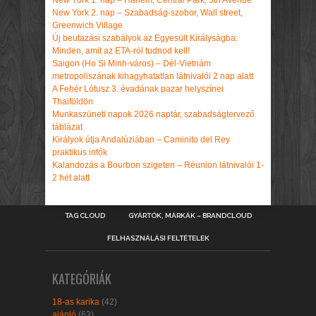
New York 2. nap – Szabadság-szobor, Wall street,
Greenwich Village
Új beutazási szabályok az Egyesült Királyságba:
Minden, amit az ETA-ról tudnod kell!
Saigon (Ho Si Minh-város) – Dél-Vietnám
metropoliszának kihagyhatatlan látnivalói 2 nap alatt
A Fehér Lótusz 3. évadának pazar helyszínei
Thaiföldön
Munkaszüneti napok 2026 naptár, szabadságtervező
táblázat
Királyok útja Andalúziában – Caminito del Rey
praktikus infók
Kalandozás a Bourbon szigeten – Réunion látnivalói 1-
2 hét alatt
TAG CLOUD
GYÁRTÓK, MÁRKÁK – BRANDCLOUD
FELHASZNÁLÁSI FELTÉTELEK
KATEGÓRIÁK
18-as karika
(42)
ajánló
(63)