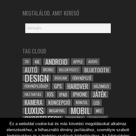
MEGTALÁLOD, AMIT KERESŐ
TAG CLOUD
ANDROID
4K
APPLE
3D
AUDIO
AUTÓ
BLUETOOTH
BICIKLI
BILLENTYŰZET
DESIGN
FÉNYKÉPEZŐ
DIGICAM
HARDVER
GPS
FÉNYKÉPEZŐGÉP
HÁZIMOZI
JÁTÉK
IOS
IPHONE
IPAD
HÁZTARTÁS
KAMERA
KONCEPCIÓ
LED
KONZOL
LUXUS
MOBIL
NFC
MEGAPIXEL
OKOSTELEFON
OKOSÓRA
OUTDOOR
Ez a weboldal cookie-kat és más követési megoldásokat alkalmaz
TABLET
SAMSUNG
SPORT
ROBOT
elemzésekhez, a felhasználói élmény javításához, személyre szabott
WIFI
TESZT
VIDEÓ
VÍZÁLLÓ
ZENE
ZÖLD
hirdetésekhez és a hirdetési csalások felderítéséhez. Az Adatvédelmi