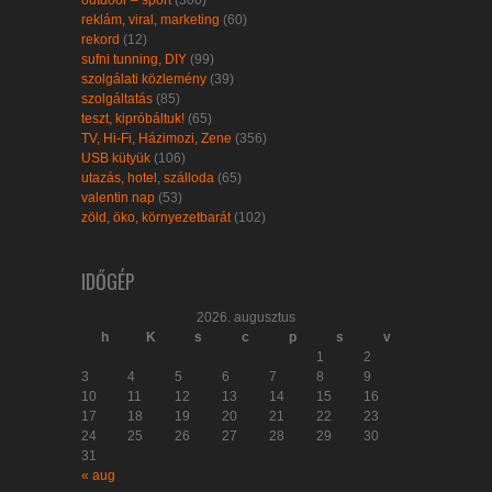
reklám, viral, marketing
(60)
rekord
(12)
sufni tunning, DIY
(99)
szolgálati közlemény
(39)
szolgáltatás
(85)
teszt, kipróbáltuk!
(65)
TV, Hi-Fi, Házimozi, Zene
(356)
USB kütyük
(106)
utazás, hotel, szálloda
(65)
valentin nap
(53)
zöld, öko, környezetbarát
(102)
IDŐGÉP
2026. augusztus
h
K
s
c
p
s
v
1
2
3
4
5
6
7
8
9
10
11
12
13
14
15
16
17
18
19
20
21
22
23
24
25
26
27
28
29
30
31
« aug