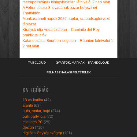
metropoliszának kihagyhatatlan látnivalói 2 nap alatt
A Fehér Lótusz 3. évadának pazar helyszínei
Thaiföldön
Munkaszüneti napok 2026 naptár, szabadságtervező
táblázat
Királyok útja Andalúziában – Caminito del Rey
praktikus infók
Kalandozás a Bourbon szigeten – Réunion látnivalói 1-
2 hét alatt
TAG CLOUD
GYÁRTÓK, MÁRKÁK – BRANDCLOUD
FELHASZNÁLÁSI FELTÉTELEK
KATEGÓRIÁK
18-as karika
(42)
ajánló
(63)
autó, motor, hajó
(274)
buli, party, pia
(72)
csendes PC
(29)
design
(710)
digitális fényképezőgép
(191)