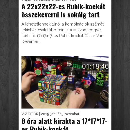
A 22x22x22-es Rubik-kockát
összekeverni is sokáig tart
A lehetetlennek tűnő, a kombinációk számát
tekintve, csak több mint 1000 számjeggyel
leírható 17x17x17-es Rubik-kockát Oskar Van
Deventer...
VIZZITOR
| 2015. január 3. szombat
8 óra alatt kirakta a 17*17*17-
es Rubik-kockát