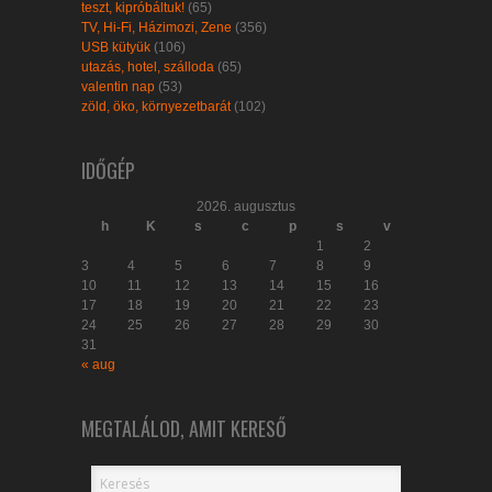
teszt, kipróbáltuk!
(65)
TV, Hi-Fi, Házimozi, Zene
(356)
USB kütyük
(106)
utazás, hotel, szálloda
(65)
valentin nap
(53)
zöld, öko, környezetbarát
(102)
IDŐGÉP
2026. augusztus
h
K
s
c
p
s
v
1
2
3
4
5
6
7
8
9
10
11
12
13
14
15
16
17
18
19
20
21
22
23
24
25
26
27
28
29
30
31
« aug
MEGTALÁLOD, AMIT KERESŐ