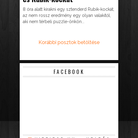
8 óra alatt kirakni egy sztenderd Rubik-kockát,
az nem rossz eredmény egy olyan valakitől,
aki nem térbeli puzzle-önkön...
Korábbi posztok betöltése
FACEBOOK