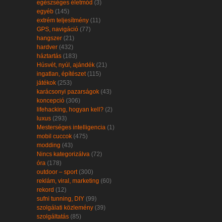
egészséges életmód
(3)
egyéb
(145)
extrém teljesítmény
(11)
GPS, navigáció
(77)
hangszer
(21)
hardver
(432)
háztartás
(183)
Húsvét, nyúl, ajándék
(21)
ingatlan, építészet
(115)
játékok
(253)
karácsonyi pazarságok
(43)
koncepció
(306)
lifehacking, hogyan kell?
(2)
luxus
(293)
Mesterséges intelligencia
(1)
mobil cuccok
(475)
modding
(43)
Nincs kategorizálva
(72)
óra
(178)
outdoor – sport
(300)
reklám, viral, marketing
(60)
rekord
(12)
sufni tunning, DIY
(99)
szolgálati közlemény
(39)
szolgáltatás
(85)