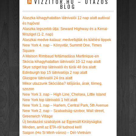
VIZZITOR.HU – UTAZÓS
BLOG
Alaszka kihagyhatatlan látnivalói 12 nap alatt autóval
és hajóval
Alaszka legszebb útja: Seward Highway és a Kenai-
félsziget (1-2. nap)
Alaszkai medve-kalauz: medvefajták és túlélési tippek
New York 4. nap – Könyvtár, Summit One, Times
Square
A Maison Rimbaud feltámadása Martinique-en
Skócia kihagyhatatlan látnivalói 10-12 nap alatt
Skye sziget top látnivalói és túrái 48 óra alatt
Edinburgh top 15 látnivalója 2 nap alatt
Glasgow látnivalói 24 óra alatt
Mikor utazzunk Skóciába? Időjárás, árak, tömeg,
szezon
New York 3. nap – High Line, Chelsea, Little Island
New York top látnivalói 1 hét alatt
New York 1. nap – Harlem, Central Park, 5th Avenue
New York 2. nap – Szabadság-szobor, Wall street,
Greenwich Village
Új beutazási szabályok az Egyesült Királyságba:
Minden, amit az ETA-ról tudnod kell!
Saigon (Ho Si Minh-város) – Dél-Vietnám