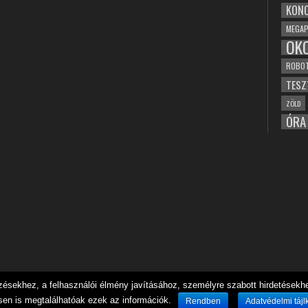
KONC
MEGAP
OK
ROBO
TESZ
ZÖLD
ÓRA
sekhez, a felhasználói élmény javításához, személyre szabott hirdetésekhez
sen is megtalálhatóak ezek az információk.
Rendben
Adatvédelmi tájl