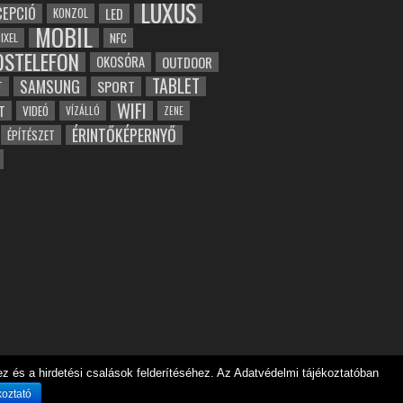
LUXUS
EPCIÓ
LED
KONZOL
MOBIL
NFC
IXEL
OSTELEFON
OKOSÓRA
OUTDOOR
TABLET
SAMSUNG
SPORT
T
WIFI
T
VIDEÓ
VÍZÁLLÓ
ZENE
ÉRINTŐKÉPERNYŐ
ÉPÍTÉSZET
 és a hirdetési csalások felderítéséhez. Az Adatvédelmi tájékoztatóban
koztató