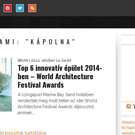
AMI: "KÁPOLNA"
BRIAN
| 2014. október 14. kedd
Top 6 innovatív épület 2014-
ben – World Architecture
Festival Awards
A szingapúri Marina Bay Sand hotelben
rendezték meg múlt héten az idei World
Architecture Festival Awards díjkiosztót,
aminek...
Alaszka 
és hajó
bi posztok betöltése
Alaszka