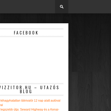
FACEBOOK
VIZZITOR.HU – UTAZÓS
BLOG
kihagyhatatlan látnivalói 12 nap alatt autóval
val
 legszebb útja: Seward Highway és a Kenai-