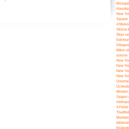
félszige
Alaszka
New Yor
Square
A Maiso
Skócia k
Skye szi
Edinburg
Glasgow 
Mikor u
szezon
New York
New York
New Yor
New Yor
Greenwi
Új beut
Minden, 
Saigon 
metropol
A Fehér
Thaiföl
Munkasz
táblázat
Királyo