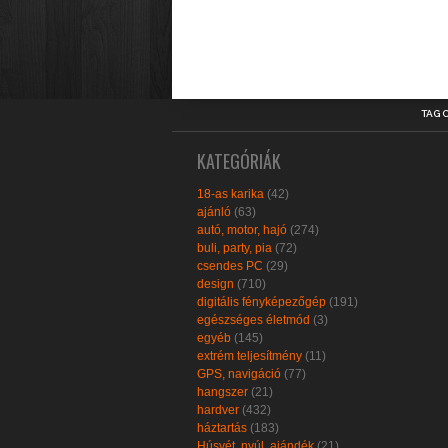
TAG 
KATEGÓRIÁK
18-as karika
(42)
ajánló
(63)
autó, motor, hajó
(274)
buli, party, pia
(72)
csendes PC
(29)
design
(710)
digitális fényképezőgép
(191)
egészséges életmód
(3)
egyéb
(145)
extrém teljesítmény
(11)
GPS, navigáció
(77)
hangszer
(21)
hardver
(432)
háztartás
(183)
Húsvét, nyúl, ajándék
(21)