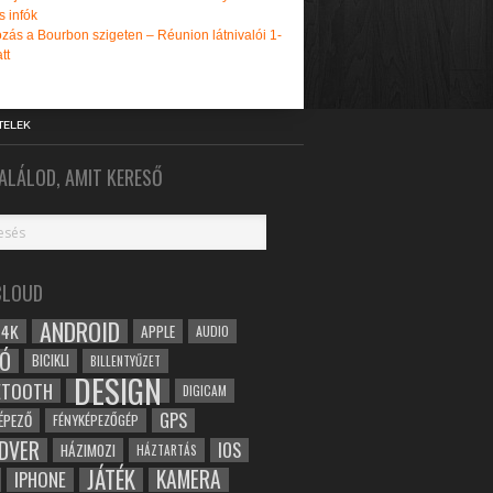
s infók
zás a Bourbon szigeten – Réunion látnivalói 1-
tt
TELEK
ALÁLOD, AMIT KERESŐ
CLOUD
ANDROID
4K
APPLE
AUDIO
Ó
BICIKLI
BILLENTYŰZET
DESIGN
ETOOTH
DIGICAM
GPS
ÉPEZŐ
FÉNYKÉPEZŐGÉP
DVER
IOS
HÁZIMOZI
HÁZTARTÁS
JÁTÉK
KAMERA
IPHONE