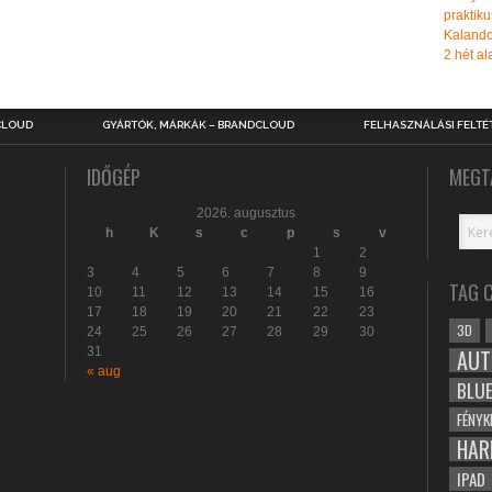
praktiku
Kalando
2 hét ala
CLOUD
GYÁRTÓK, MÁRKÁK – BRANDCLOUD
FELHASZNÁLÁSI FELTÉ
IDŐGÉP
MEGT
2026. augusztus
h
K
s
c
p
s
v
1
2
3
4
5
6
7
8
9
TAG 
10
11
12
13
14
15
16
17
18
19
20
21
22
23
3D
24
25
26
27
28
29
30
31
AUT
« aug
BLU
FÉNYK
HAR
IPAD