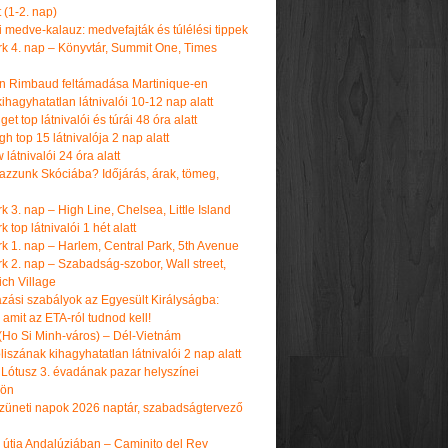
t (1-2. nap)
i medve-kalauz: medvefajták és túlélési tippek
k 4. nap – Könyvtár, Summit One, Times
n Rimbaud feltámadása Martinique-en
ihagyhatatlan látnivalói 10-12 nap alatt
get top látnivalói és túrái 48 óra alatt
h top 15 látnivalója 2 nap alatt
látnivalói 24 óra alatt
tazzunk Skóciába? Időjárás, árak, tömeg,
 3. nap – High Line, Chelsea, Little Island
 top látnivalói 1 hét alatt
k 1. nap – Harlem, Central Park, 5th Avenue
k 2. nap – Szabadság-szobor, Wall street,
ch Village
azási szabályok az Egyesült Királyságba:
amit az ETA-ról tudnod kell!
(Ho Si Minh-város) – Dél-Vietnám
iszának kihagyhatatlan látnivalói 2 nap alatt
 Lótusz 3. évadának pazar helyszínei
dön
üneti napok 2026 naptár, szabadságtervező
k útja Andalúziában – Caminito del Rey