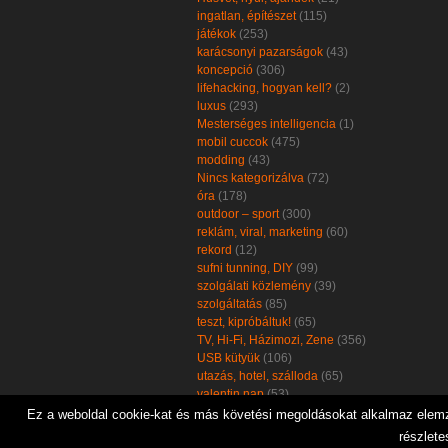
ingatlan, építészet
(115)
játékok
(253)
karácsonyi pazarságok
(43)
koncepció
(306)
lifehacking, hogyan kell?
(2)
luxus
(293)
Mesterséges intelligencia
(1)
mobil cuccok
(475)
modding
(43)
Nincs kategorizálva
(72)
óra
(178)
outdoor – sport
(300)
reklám, viral, marketing
(60)
rekord
(12)
sufni tunning, DIY
(99)
szolgálati közlemény
(39)
szolgáltatás
(85)
teszt, kipróbáltuk!
(65)
TV, Hi-Fi, Házimozi, Zene
(356)
USB kütyük
(106)
utazás, hotel, szálloda
(65)
valentin nap
(53)
zöld, öko, környezetbarát
(102)
Ez a weboldal cookie-kat és más követési megoldásokat alkalmaz elemzé
részlete