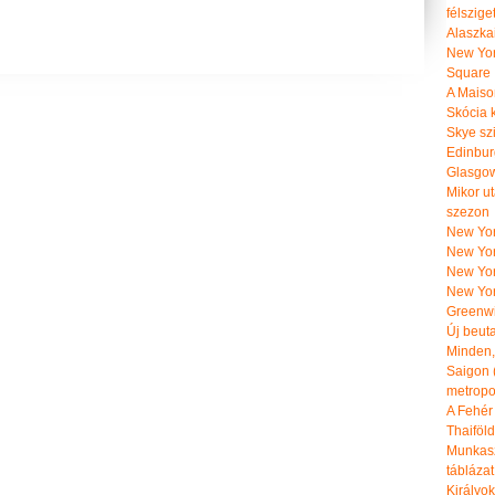
félszige
Alaszka
New Yor
Square
A Maiso
Skócia k
Skye szi
Edinburg
Glasgow 
Mikor u
szezon
New York
New York
New Yor
New Yor
Greenwi
Új beut
Minden, 
Saigon 
metropol
A Fehér
Thaiföl
Munkasz
táblázat
Királyo