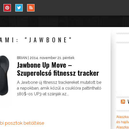
AMI: "JAWBONE"
BRIAN
| 2014. november 21. péntek
Jawbone Up Move –
Szuperolcsó fitnessz tracker
A Jawbone új fitnessz trackereket mutatott be
a napokban, amik közül a csuklóra pattintható
180$-os UP3-at szánják az...
Alaszka 
és hajó
bi posztok betöltése
Alaszka