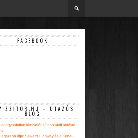
FACEBOOK
VIZZITOR.HU – UTAZÓS
BLOG
kihagyhatatlan látnivalói 12 nap alatt autóval
val
 legszebb útja: Seward Highway és a Kenai-