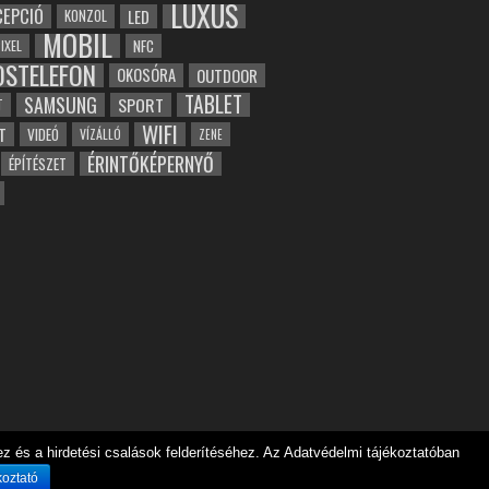
LUXUS
EPCIÓ
LED
KONZOL
MOBIL
NFC
IXEL
OSTELEFON
OKOSÓRA
OUTDOOR
TABLET
SAMSUNG
SPORT
T
WIFI
T
VIDEÓ
VÍZÁLLÓ
ZENE
ÉRINTŐKÉPERNYŐ
ÉPÍTÉSZET
 és a hirdetési csalások felderítéséhez. Az Adatvédelmi tájékoztatóban
koztató