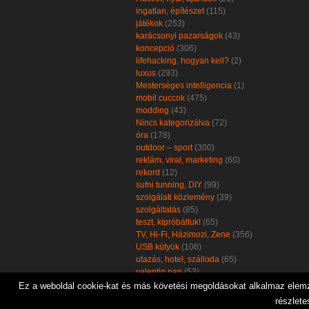
ingatlan, építészet
(115)
játékok
(253)
karácsonyi pazarságok
(43)
koncepció
(306)
lifehacking, hogyan kell?
(2)
luxus
(293)
Mesterséges intelligencia
(1)
mobil cuccok
(475)
modding
(43)
Nincs kategorizálva
(72)
óra
(178)
outdoor – sport
(300)
reklám, viral, marketing
(60)
rekord
(12)
sufni tunning, DIY
(99)
szolgálati közlemény
(39)
szolgáltatás
(85)
teszt, kipróbáltuk!
(65)
TV, Hi-Fi, Házimozi, Zene
(356)
USB kütyük
(106)
utazás, hotel, szálloda
(65)
valentin nap
(53)
zöld, öko, környezetbarát
(102)
Ez a weboldal cookie-kat és más követési megoldásokat alkalmaz elemzé
részlete