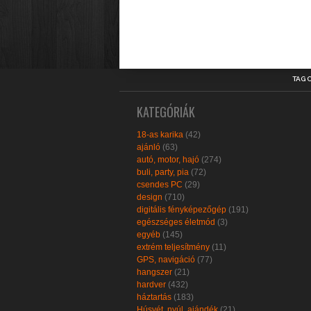
TAG 
KATEGÓRIÁK
18-as karika
(42)
ajánló
(63)
autó, motor, hajó
(274)
buli, party, pia
(72)
csendes PC
(29)
design
(710)
digitális fényképezőgép
(191)
egészséges életmód
(3)
egyéb
(145)
extrém teljesítmény
(11)
GPS, navigáció
(77)
hangszer
(21)
hardver
(432)
háztartás
(183)
Húsvét, nyúl, ajándék
(21)