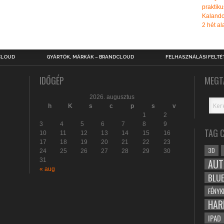
praktiku
Kalando
2 hét ala
CLOUD
GYÁRTÓK, MÁRKÁK – BRANDCLOUD
FELHASZNÁLÁSI FELTÉ
IDŐGÉP
MEGT
2026. augusztus
h
K
s
c
p
s
v
1
2
3
4
5
6
7
8
9
TAG 
10
11
12
13
14
15
16
17
18
19
20
21
22
23
3D
24
25
26
27
28
29
30
31
AUT
« aug
BLU
FÉNYK
HAR
IPAD