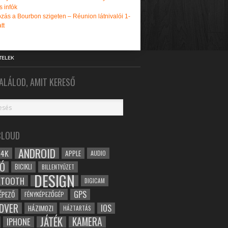
s infók
zás a Bourbon szigeten – Réunion látnivalói 1-
tt
TELEK
ALÁLOD, AMIT KERESŐ
CLOUD
ANDROID
4K
APPLE
AUDIO
Ó
BICIKLI
BILLENTYŰZET
DESIGN
ETOOTH
DIGICAM
GPS
ÉPEZŐ
FÉNYKÉPEZŐGÉP
DVER
IOS
HÁZIMOZI
HÁZTARTÁS
JÁTÉK
KAMERA
IPHONE