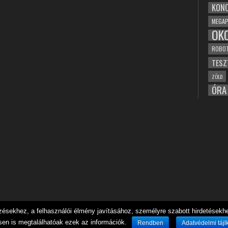
KONC
MEGAP
OK
ROBO
TESZ
ZÖLD
ÓRA
sekhez, a felhasználói élmény javításához, személyre szabott hirdetésekhez
sen is megtalálhatóak ezek az információk.
Rendben
Adatvédelmi tájl