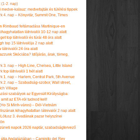
t (1-2. nap)
i medve-kalauz: medvefajták és túlélési tippek
k 4. nap – Könyvtár, Summit One, Times
n Rimbaud feltámadása Martinique-en
ihagyhatatlan látnivalói 10-12 nap alatt
get top látnivalói és túrái 48 óra alatt
h top 15 látnivalója 2 nap alatt
látnivalói 24 óra alatt
tazzunk Skóciába? Időjárás, árak, tömeg,
 3. nap – High Line, Chelsea, Little Island
 top látnivalói 1 hét alatt
k 1. nap – Harlem, Central Park, 5th Avenue
k 2. nap – Szabadság-szobor, Wall street,
ch Village
azási szabályok az Egyesült Királyságba:
amit az ETA-ról tudnod kell!
(Ho Si Minh-város) – Dél-Vietnám
iszának kihagyhatatlan látnivalói 2 nap alatt
 Lótusz 3. évadának pazar helyszínei
dön
üneti napok 2026 naptár, szabadságtervező
k útja Andalúziában – Caminito del Rey