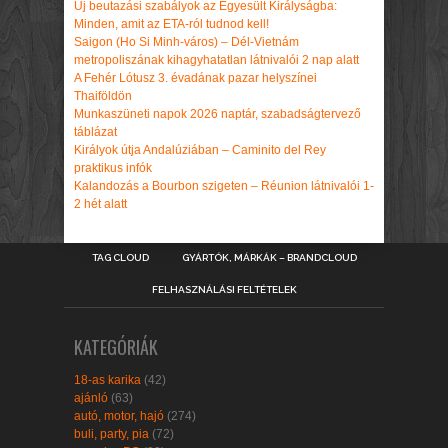
Új beutazási szabályok az Egyesült Királyságba:
Minden, amit az ETA-ról tudnod kell!
Saigon (Ho Si Minh-város) – Dél-Vietnám
metropoliszának kihagyhatatlan látnivalói 2 nap alatt
A Fehér Lótusz 3. évadának pazar helyszínei
Thaiföldön
Munkaszüneti napok 2026 naptár, szabadságtervező
táblázat
Királyok útja Andalúziában – Caminito del Rey
praktikus infók
Kalandozás a Bourbon szigeten – Réunion látnivalói 1-
2 hét alatt
TAG CLOUD
GYÁRTÓK, MÁRKÁK – BRANDCLOUD
FELHASZNÁLÁSI FELTÉTELEK
KATEGÓRIÁK
18-as karika
(42)
ajánló
(63)
autó, motor, hajó
(274)
buli, party, pia
(72)