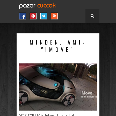
MINDEN, AMI:
"IMOVE"
VIZZITOR
| 2015. február 21. szombat