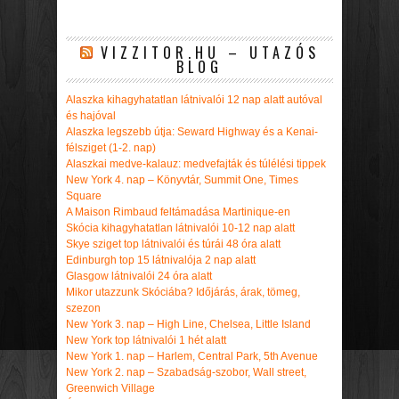
VIZZITOR.HU – UTAZÓS
BLOG
Alaszka kihagyhatatlan látnivalói 12 nap alatt autóval
és hajóval
Alaszka legszebb útja: Seward Highway és a Kenai-
félsziget (1-2. nap)
Alaszkai medve-kalauz: medvefajták és túlélési tippek
New York 4. nap – Könyvtár, Summit One, Times
Square
A Maison Rimbaud feltámadása Martinique-en
Skócia kihagyhatatlan látnivalói 10-12 nap alatt
Skye sziget top látnivalói és túrái 48 óra alatt
Edinburgh top 15 látnivalója 2 nap alatt
Glasgow látnivalói 24 óra alatt
Mikor utazzunk Skóciába? Időjárás, árak, tömeg,
szezon
New York 3. nap – High Line, Chelsea, Little Island
New York top látnivalói 1 hét alatt
New York 1. nap – Harlem, Central Park, 5th Avenue
New York 2. nap – Szabadság-szobor, Wall street,
Greenwich Village