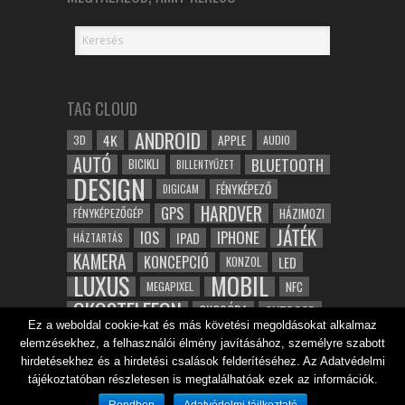
TAG CLOUD
ANDROID
4K
APPLE
3D
AUDIO
AUTÓ
BLUETOOTH
BICIKLI
BILLENTYŰZET
DESIGN
FÉNYKÉPEZŐ
DIGICAM
HARDVER
GPS
FÉNYKÉPEZŐGÉP
HÁZIMOZI
JÁTÉK
IOS
IPHONE
IPAD
HÁZTARTÁS
KAMERA
KONCEPCIÓ
LED
KONZOL
LUXUS
MOBIL
NFC
MEGAPIXEL
OKOSTELEFON
OKOSÓRA
OUTDOOR
Ez a weboldal cookie-kat és más követési megoldásokat alkalmaz
TABLET
SAMSUNG
SPORT
ROBOT
elemzésekhez, a felhasználói élmény javításához, személyre szabott
WIFI
TESZT
VIDEÓ
VÍZÁLLÓ
ZENE
ZÖLD
hirdetésekhez és a hirdetési csalások felderítéséhez. Az Adatvédelmi
ÓRA
ÉRINTŐKÉPERNYŐ
tájékoztatóban részletesen is megtalálhatóak ezek az információk.
ÉPÍTÉSZET