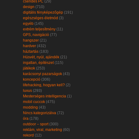
csendes PC
(29)
design
(710)
digitális fényképezőgép
(191)
egészséges életmód
(3)
egyéb
(145)
extrém teljesítmény
(11)
GPS, navigáció
(77)
hangszer
(21)
hardver
(432)
háztartás
(183)
Húsvét, nyúl, ajándék
(21)
ingatlan, építészet
(115)
játékok
(253)
karácsonyi pazarságok
(43)
koncepció
(306)
lifehacking, hogyan kell?
(2)
luxus
(293)
Mesterséges intelligencia
(1)
mobil cuccok
(475)
modding
(43)
Nincs kategorizálva
(72)
óra
(178)
outdoor – sport
(300)
reklám, viral, marketing
(60)
rekord
(12)