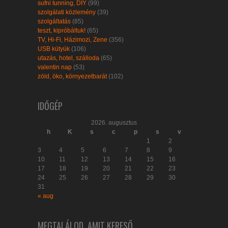
sufni tunning, DIY
(99)
szolgálati közlemény
(39)
szolgáltatás
(85)
teszt, kipróbáltuk!
(65)
TV, Hi-Fi, Házimozi, Zene
(356)
USB kütyük
(106)
utazás, hotel, szálloda
(65)
valentin nap
(53)
zöld, öko, környezetbarát
(102)
IDŐGÉP
2026. augusztus
h
K
s
c
p
s
v
1
2
3
4
5
6
7
8
9
10
11
12
13
14
15
16
17
18
19
20
21
22
23
24
25
26
27
28
29
30
31
« aug
MEGTALÁLOD, AMIT KERESŐ