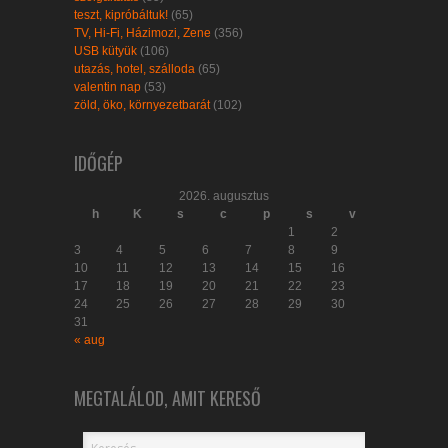
teszt, kipróbáltuk!
(65)
TV, Hi-Fi, Házimozi, Zene
(356)
USB kütyük
(106)
utazás, hotel, szálloda
(65)
valentin nap
(53)
zöld, öko, környezetbarát
(102)
IDŐGÉP
2026. augusztus
h
K
s
c
p
s
v
1
2
3
4
5
6
7
8
9
10
11
12
13
14
15
16
17
18
19
20
21
22
23
24
25
26
27
28
29
30
31
« aug
MEGTALÁLOD, AMIT KERESŐ