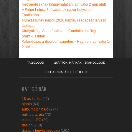
metropoliszának kihagyhatatlan látnivalói 2 nap alatt
A Fehér Lótusz 3. évadának pazar helyszínei
Thaiföldön
Munkaszüneti napok 2026 naptár, szabadságtervező
táblázat
Királyok útja Andalúziában – Caminito del Rey
praktikus infók
Kalandozás a Bourbon szigeten – Réunion látnivalói 1-
2 hét alatt
TAG CLOUD
GYÁRTÓK, MÁRKÁK – BRANDCLOUD
FELHASZNÁLÁSI FELTÉTELEK
KATEGÓRIÁK
18-as karika
(42)
ajánló
(63)
autó, motor, hajó
(274)
buli, party, pia
(72)
csendes PC
(29)
design
(710)
digitális fényképezőgép
(191)