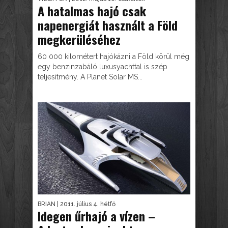
A hatalmas hajó csak
napenergiát használt a Föld
megkerüléséhez
60 000 kilométert hajókázni a Föld körül még
egy benzinzabáló luxusyachttal is szép
teljesítmény. A Planet Solar MS...
BRIAN
| 2011. július 4. hétfő
Idegen űrhajó a vízen –