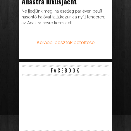
Adastra luxusjacht
Ne ijedjünk meg, ha esetleg pár éven belül
hasonló hajóval találkozunk a nyílt tengeren:
az Adastra névre keresztelt...
Korábbi posztok betöltése
FACEBOOK