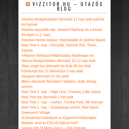
VIZZITOR.HU – UTAZÓS
BLOG
Alaszka kihagyhatatlan látnivalói 12 nap alatt autóval
és hajóval
Alaszka legszebb útja: Seward Highway és a Kenai-
félsziget (1-2. nap)
Alaszkai medve-kalauz: medvefajták és túlélési tippek
New York 4. nap – Könyvtár, Summit One, Times
Square
A Maison Rimbaud feltámadása Martinique-en
Skócia kihagyhatatlan látnivalói 10-12 nap alatt
Skye sziget top látnivalói és túrái 48 óra alatt
Edinburgh top 15 látnivalója 2 nap alatt
Glasgow látnivalói 24 óra alatt
Mikor utazzunk Skóciába? Időjárás, árak, tömeg,
szezon
New York 3. nap – High Line, Chelsea, Little Island
New York top látnivalói 1 hét alatt
New York 1. nap – Harlem, Central Park, 5th Avenue
New York 2. nap – Szabadság-szobor, Wall street,
Greenwich Village
Új beutazási szabályok az Egyesült Királyságba:
Minden, amit az ETA-ról tudnod kell!
Saigon (Ho Si Minh-város) – Dél-Vietnám