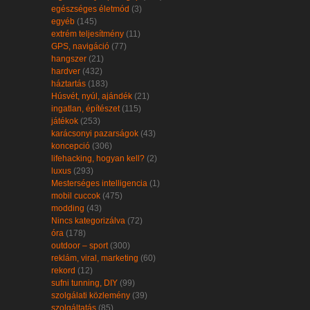
egészséges életmód
(3)
egyéb
(145)
extrém teljesítmény
(11)
GPS, navigáció
(77)
hangszer
(21)
hardver
(432)
háztartás
(183)
Húsvét, nyúl, ajándék
(21)
ingatlan, építészet
(115)
játékok
(253)
karácsonyi pazarságok
(43)
koncepció
(306)
lifehacking, hogyan kell?
(2)
luxus
(293)
Mesterséges intelligencia
(1)
mobil cuccok
(475)
modding
(43)
Nincs kategorizálva
(72)
óra
(178)
outdoor – sport
(300)
reklám, viral, marketing
(60)
rekord
(12)
sufni tunning, DIY
(99)
szolgálati közlemény
(39)
szolgáltatás
(85)