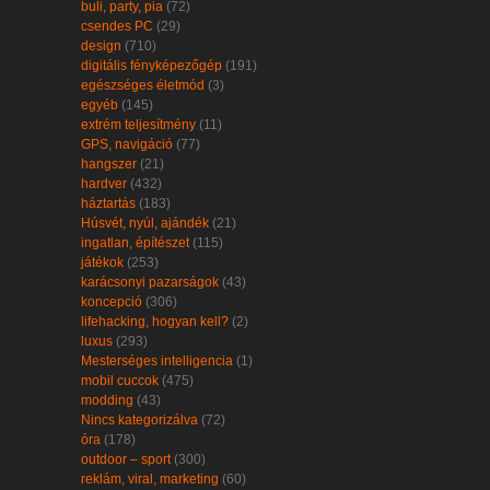
buli, party, pia
(72)
csendes PC
(29)
design
(710)
digitális fényképezőgép
(191)
egészséges életmód
(3)
egyéb
(145)
extrém teljesítmény
(11)
GPS, navigáció
(77)
hangszer
(21)
hardver
(432)
háztartás
(183)
Húsvét, nyúl, ajándék
(21)
ingatlan, építészet
(115)
játékok
(253)
karácsonyi pazarságok
(43)
koncepció
(306)
lifehacking, hogyan kell?
(2)
luxus
(293)
Mesterséges intelligencia
(1)
mobil cuccok
(475)
modding
(43)
Nincs kategorizálva
(72)
óra
(178)
outdoor – sport
(300)
reklám, viral, marketing
(60)