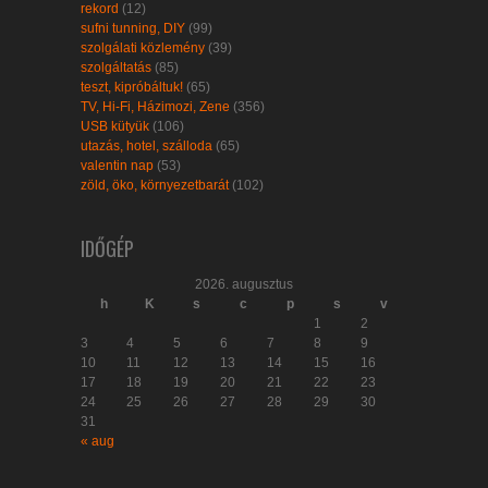
rekord
(12)
sufni tunning, DIY
(99)
szolgálati közlemény
(39)
szolgáltatás
(85)
teszt, kipróbáltuk!
(65)
TV, Hi-Fi, Házimozi, Zene
(356)
USB kütyük
(106)
utazás, hotel, szálloda
(65)
valentin nap
(53)
zöld, öko, környezetbarát
(102)
IDŐGÉP
2026. augusztus
h
K
s
c
p
s
v
1
2
3
4
5
6
7
8
9
10
11
12
13
14
15
16
17
18
19
20
21
22
23
24
25
26
27
28
29
30
31
« aug