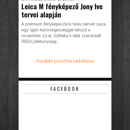
Leica M fényképező Jony Ive
tervei alapján
A prémium fényképezőiről híres német Leica
egy igazi különlegességgel készül a
november 23-ai, Sotheby’s által szervezett
(RED) jótékonysági...
Korábbi posztok betöltése
FACEBOOK