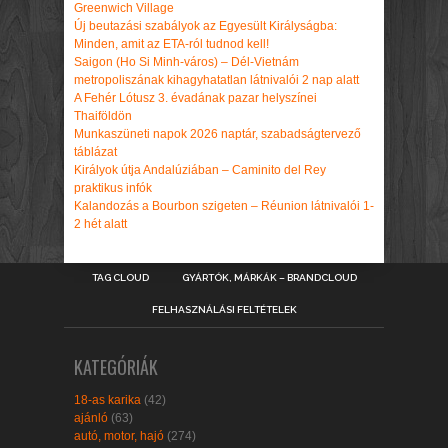
Greenwich Village
Új beutazási szabályok az Egyesült Királyságba:
Minden, amit az ETA-ról tudnod kell!
Saigon (Ho Si Minh-város) – Dél-Vietnám
metropoliszának kihagyhatatlan látnivalói 2 nap alatt
A Fehér Lótusz 3. évadának pazar helyszínei
Thaiföldön
Munkaszüneti napok 2026 naptár, szabadságtervező
táblázat
Királyok útja Andalúziában – Caminito del Rey
praktikus infók
Kalandozás a Bourbon szigeten – Réunion látnivalói 1-
2 hét alatt
TAG CLOUD
GYÁRTÓK, MÁRKÁK – BRANDCLOUD
FELHASZNÁLÁSI FELTÉTELEK
KATEGÓRIÁK
18-as karika
(42)
ajánló
(63)
autó, motor, hajó
(274)