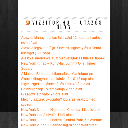
VIZZITOR.HU – UTAZÓS
BLOG
Alaszka kihagyhatatlan látnivalói 12 nap alatt autóval
és hajóval
Alaszka legszebb útja: Seward Highway és a Kenai-
félsziget (1-2. nap)
Alaszkai medve-kalauz: medvefajták és túlélési tippek
New York 4. nap – Könyvtár, Summit One, Times
Square
A Maison Rimbaud feltámadása Martinique-en
Skócia kihagyhatatlan látnivalói 10-12 nap alatt
Skye sziget top látnivalói és túrái 48 óra alatt
Edinburgh top 15 látnivalója 2 nap alatt
Glasgow látnivalói 24 óra alatt
Mikor utazzunk Skóciába? Időjárás, árak, tömeg,
szezon
New York 3. nap – High Line, Chelsea, Little Island
New York top látnivalói 1 hét alatt
New York 1. nap – Harlem, Central Park, 5th Avenue
New York 2. nap – Szabadság-szobor, Wall street,