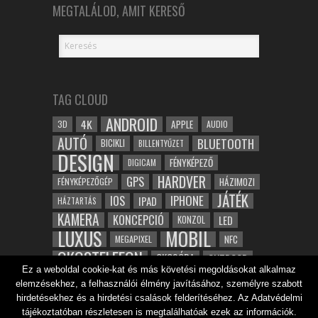
MEGTALÁLOD, AMIT KERESŐ
TAG CLOUD
ANDROID
4K
APPLE
3D
AUDIO
AUTÓ
BLUETOOTH
BICIKLI
BILLENTYŰZET
DESIGN
FÉNYKÉPEZŐ
DIGICAM
HARDVER
GPS
FÉNYKÉPEZŐGÉP
HÁZIMOZI
JÁTÉK
IOS
IPHONE
IPAD
HÁZTARTÁS
KAMERA
KONCEPCIÓ
LED
KONZOL
LUXUS
MOBIL
NFC
MEGAPIXEL
OKOSTELEFON
OKOSÓRA
OUTDOOR
Ez a weboldal cookie-kat és más követési megoldásokat alkalmaz
TABLET
SAMSUNG
SPORT
ROBOT
elemzésekhez, a felhasználói élmény javításához, személyre szabott
WIFI
TESZT
VIDEÓ
VÍZÁLLÓ
ZENE
ZÖLD
hirdetésekhez és a hirdetési csalások felderítéséhez. Az Adatvédelmi
ÓRA
ÉRINTŐKÉPERNYŐ
tájékoztatóban részletesen is megtalálhatóak ezek az információk.
ÉPÍTÉSZET