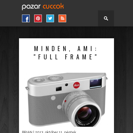
MINDEN, AMI:
"FULL FRAME"
BRIAN
| 2013. október 11. péntek