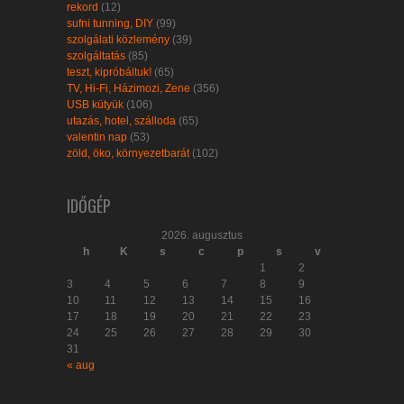
rekord
(12)
sufni tunning, DIY
(99)
szolgálati közlemény
(39)
szolgáltatás
(85)
teszt, kipróbáltuk!
(65)
TV, Hi-Fi, Házimozi, Zene
(356)
USB kütyük
(106)
utazás, hotel, szálloda
(65)
valentin nap
(53)
zöld, öko, környezetbarát
(102)
IDŐGÉP
2026. augusztus
h
K
s
c
p
s
v
1
2
3
4
5
6
7
8
9
10
11
12
13
14
15
16
17
18
19
20
21
22
23
24
25
26
27
28
29
30
31
« aug