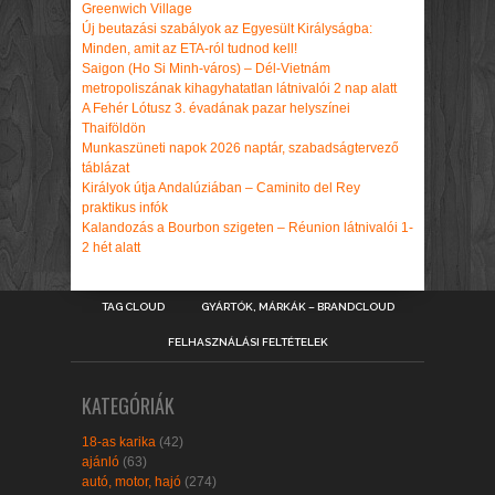
Greenwich Village
Új beutazási szabályok az Egyesült Királyságba:
Minden, amit az ETA-ról tudnod kell!
Saigon (Ho Si Minh-város) – Dél-Vietnám
metropoliszának kihagyhatatlan látnivalói 2 nap alatt
A Fehér Lótusz 3. évadának pazar helyszínei
Thaiföldön
Munkaszüneti napok 2026 naptár, szabadságtervező
táblázat
Királyok útja Andalúziában – Caminito del Rey
praktikus infók
Kalandozás a Bourbon szigeten – Réunion látnivalói 1-
2 hét alatt
TAG CLOUD
GYÁRTÓK, MÁRKÁK – BRANDCLOUD
FELHASZNÁLÁSI FELTÉTELEK
KATEGÓRIÁK
18-as karika
(42)
ajánló
(63)
autó, motor, hajó
(274)