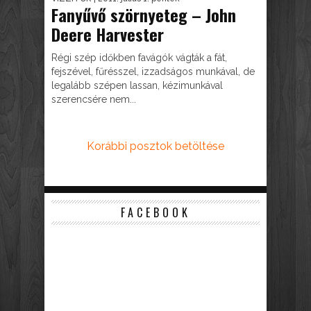
Fanyűvő szörnyeteg – John
Deere Harvester
Régi szép időkben favágók vágták a fát,
fejszével, fűrésszel, izzadságos munkával, de
legalább szépen lassan, kézimunkával
szerencsére nem...
Korábbi posztok betöltése
FACEBOOK