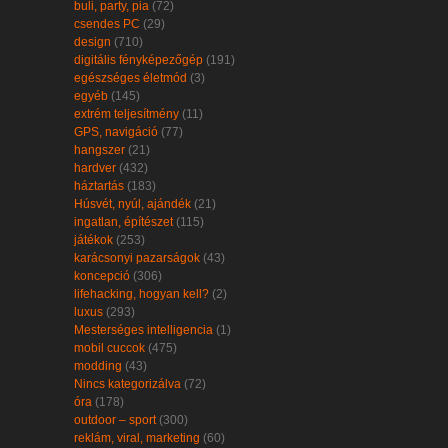
buli, party, pia
(72)
csendes PC
(29)
design
(710)
digitális fényképezőgép
(191)
egészséges életmód
(3)
egyéb
(145)
extrém teljesítmény
(11)
GPS, navigáció
(77)
hangszer
(21)
hardver
(432)
háztartás
(183)
Húsvét, nyúl, ajándék
(21)
ingatlan, építészet
(115)
játékok
(253)
karácsonyi pazarságok
(43)
koncepció
(306)
lifehacking, hogyan kell?
(2)
luxus
(293)
Mesterséges intelligencia
(1)
mobil cuccok
(475)
modding
(43)
Nincs kategorizálva
(72)
óra
(178)
outdoor – sport
(300)
reklám, viral, marketing
(60)