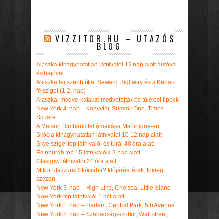
VIZZITOR.HU – UTAZÓS
BLOG
Alaszka kihagyhatatlan látnivalói 12 nap alatt autóval
és hajóval
Alaszka legszebb útja: Seward Highway és a Kenai-
félsziget (1-2. nap)
Alaszkai medve-kalauz: medvefajták és túlélési tippek
New York 4. nap – Könyvtár, Summit One, Times
Square
A Maison Rimbaud feltámadása Martinique-en
Skócia kihagyhatatlan látnivalói 10-12 nap alatt
Skye sziget top látnivalói és túrái 48 óra alatt
Edinburgh top 15 látnivalója 2 nap alatt
Glasgow látnivalói 24 óra alatt
Mikor utazzunk Skóciába? Időjárás, árak, tömeg,
szezon
New York 3. nap – High Line, Chelsea, Little Island
New York top látnivalói 1 hét alatt
New York 1. nap – Harlem, Central Park, 5th Avenue
New York 2. nap – Szabadság-szobor, Wall street,