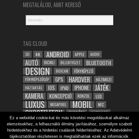
MEGTALÁLOD, AMIT KERESŐ
TAG CLOUD
ANDROID
4K
APPLE
3D
AUDIO
AUTÓ
BLUETOOTH
BICIKLI
BILLENTYŰZET
DESIGN
FÉNYKÉPEZŐ
DIGICAM
HARDVER
GPS
FÉNYKÉPEZŐGÉP
HÁZIMOZI
JÁTÉK
IOS
IPHONE
IPAD
HÁZTARTÁS
KAMERA
KONCEPCIÓ
LED
KONZOL
LUXUS
MOBIL
NFC
MEGAPIXEL
OKOSTELEFON
OKOSÓRA
OUTDOOR
Ez a weboldal cookie-kat és más követési megoldásokat alkalmaz
TABLET
SAMSUNG
SPORT
ROBOT
elemzésekhez, a felhasználói élmény javításához, személyre szabott
WIFI
TESZT
VIDEÓ
VÍZÁLLÓ
ZENE
ZÖLD
hirdetésekhez és a hirdetési csalások felderítéséhez. Az Adatvédelmi
ÓRA
ÉRINTŐKÉPERNYŐ
tájékoztatóban részletesen is megtalálhatóak ezek az információk.
ÉPÍTÉSZET