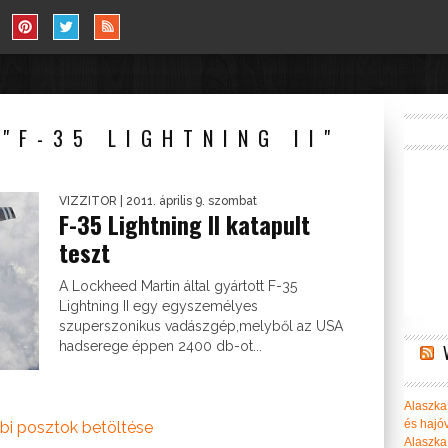
 "F-35 LIGHTNING II"
VIZZITOR
| 2011. április 9. szombat
F-35 Lightning II katapult
teszt
A Lockheed Martin által gyártott F-35
Lightning II egy egyszemélyes
szuperszonikus vadászgép,melyből az USA
hadserege éppen 2400 db-ot...
Alaszka 
és hajó
bi posztok betöltése
Alaszka