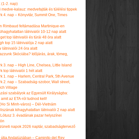
t (1-2. nap)
i medve-kalauz: medvefajták és túlélési tippek
k 4. nap – Könyvtár, Summit One, Times
n Rimbaud feltámadása Martinique-en
ihagyhatatlan látnivalói 10-12 nap alatt
get top látnivalói és túrái 48 óra alatt
h top 15 látnivalója 2 nap alatt
látnivalói 24 óra alatt
tazzunk Skóciába? Időjárás, árak, tömeg,
 3. nap – High Line, Chelsea, Little Island
 top látnivalói 1 hét alatt
k 1. nap – Harlem, Central Park, 5th Avenue
k 2. nap – Szabadság-szobor, Wall street,
ch Village
azási szabályok az Egyesült Királyságba:
amit az ETA-ról tudnod kell!
(Ho Si Minh-város) – Dél-Vietnám
iszának kihagyhatatlan látnivalói 2 nap alatt
 Lótusz 3. évadának pazar helyszínei
dön
üneti napok 2026 naptár, szabadságtervező
k útja Andalúziában – Caminito del Rey