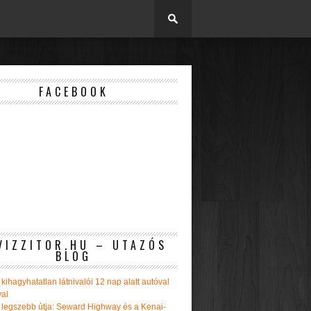
FACEBOOK
VIZZITOR.HU – UTAZÓS
BLOG
kihagyhatatlan látnivalói 12 nap alatt autóval
val
 legszebb útja: Seward Highway és a Kenai-