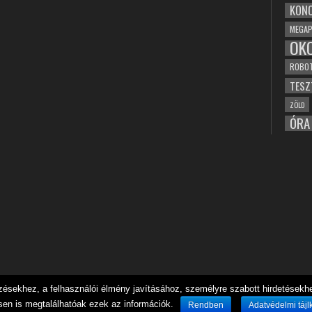
KONC
MEGAP
OK
ROBO
TESZ
ZÖLD
ÓRA
sekhez, a felhasználói élmény javításához, személyre szabott hirdetésekhez
sen is megtalálhatóak ezek az információk.
Rendben
Adatvédelmi tájl