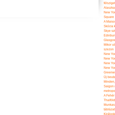
félszige
Alaszka
New Yor
Square
A Maiso
Skócia k
Skye szi
Edinburg
Glasgow 
Mikor u
szezon
New York
New York
New Yor
New Yor
Greenwi
Új beut
Minden, 
Saigon 
metropol
A Fehér
Thaiföl
Munkasz
táblázat
Királyo