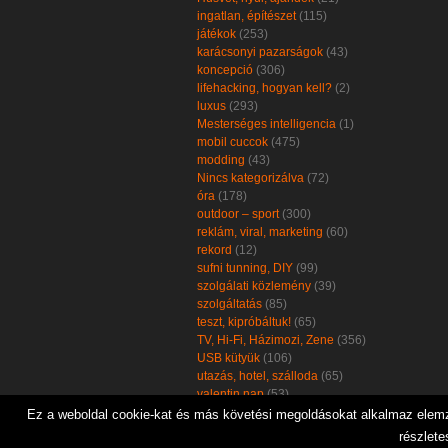
ingatlan, építészet
(115)
játékok
(253)
karácsonyi pazarságok
(43)
koncepció
(306)
lifehacking, hogyan kell?
(2)
luxus
(293)
Mesterséges intelligencia
(1)
mobil cuccok
(475)
modding
(43)
Nincs kategorizálva
(72)
óra
(178)
outdoor – sport
(300)
reklám, viral, marketing
(60)
rekord
(12)
sufni tunning, DIY
(99)
szolgálati közlemény
(39)
szolgáltatás
(85)
teszt, kipróbáltuk!
(65)
TV, Hi-Fi, Házimozi, Zene
(356)
USB kütyük
(106)
utazás, hotel, szálloda
(65)
valentin nap
(53)
zöld, öko, környezetbarát
(102)
Ez a weboldal cookie-kat és más követési megoldásokat alkalmaz elemzé
részlete