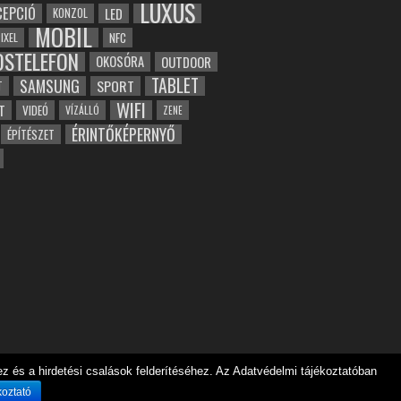
LUXUS
EPCIÓ
LED
KONZOL
MOBIL
NFC
IXEL
OSTELEFON
OKOSÓRA
OUTDOOR
TABLET
SAMSUNG
SPORT
T
WIFI
T
VIDEÓ
VÍZÁLLÓ
ZENE
ÉRINTŐKÉPERNYŐ
ÉPÍTÉSZET
 és a hirdetési csalások felderítéséhez. Az Adatvédelmi tájékoztatóban
koztató