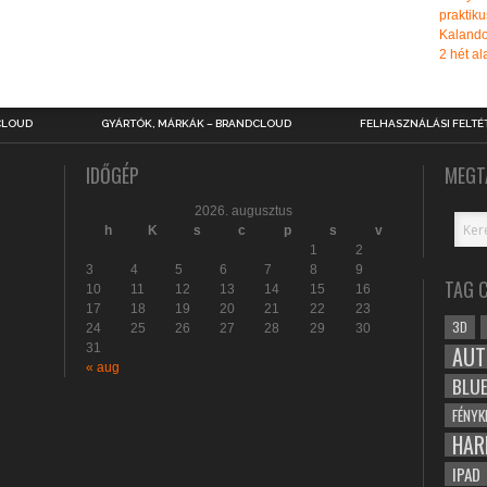
praktiku
Kalando
2 hét ala
CLOUD
GYÁRTÓK, MÁRKÁK – BRANDCLOUD
FELHASZNÁLÁSI FELTÉ
IDŐGÉP
MEGT
2026. augusztus
h
K
s
c
p
s
v
1
2
3
4
5
6
7
8
9
TAG 
10
11
12
13
14
15
16
17
18
19
20
21
22
23
3D
24
25
26
27
28
29
30
31
AUT
« aug
BLU
FÉNYK
HAR
IPAD