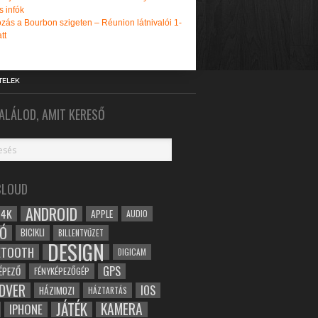
s infók
zás a Bourbon szigeten – Réunion látnivalói 1-
tt
TELEK
ALÁLOD, AMIT KERESŐ
CLOUD
ANDROID
4K
APPLE
AUDIO
Ó
BICIKLI
BILLENTYŰZET
DESIGN
ETOOTH
DIGICAM
GPS
ÉPEZŐ
FÉNYKÉPEZŐGÉP
DVER
IOS
HÁZIMOZI
HÁZTARTÁS
JÁTÉK
KAMERA
IPHONE