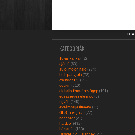
TAG 
KATEGÓRIÁK
18-as karika
(42)
ajánló
(63)
autó, motor, hajó
(274)
buli, party, pia
(72)
csendes PC
(29)
design
(710)
digitális fényképezőgép
(191)
egészséges életmód
(3)
egyéb
(145)
extrém teljesítmény
(11)
GPS, navigáció
(77)
hangszer
(21)
hardver
(432)
háztartás
(183)
Húsvét, nyúl, ajándék
(21)