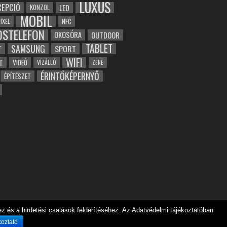
LUXUS
EPCIÓ
LED
KONZOL
MOBIL
NFC
IXEL
OSTELEFON
OKOSÓRA
OUTDOOR
TABLET
SAMSUNG
SPORT
T
WIFI
T
VIDEÓ
VÍZÁLLÓ
ZENE
ÉRINTŐKÉPERNYŐ
ÉPÍTÉSZET
 és a hirdetési csalások felderítéséhez. Az Adatvédelmi tájékoztatóban
koztató