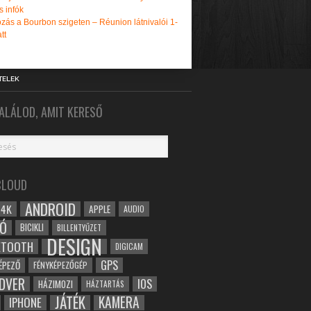
s infók
zás a Bourbon szigeten – Réunion látnivalói 1-
tt
TELEK
ALÁLOD, AMIT KERESŐ
CLOUD
ANDROID
4K
APPLE
AUDIO
Ó
BICIKLI
BILLENTYŰZET
DESIGN
ETOOTH
DIGICAM
GPS
ÉPEZŐ
FÉNYKÉPEZŐGÉP
DVER
IOS
HÁZIMOZI
HÁZTARTÁS
JÁTÉK
KAMERA
IPHONE