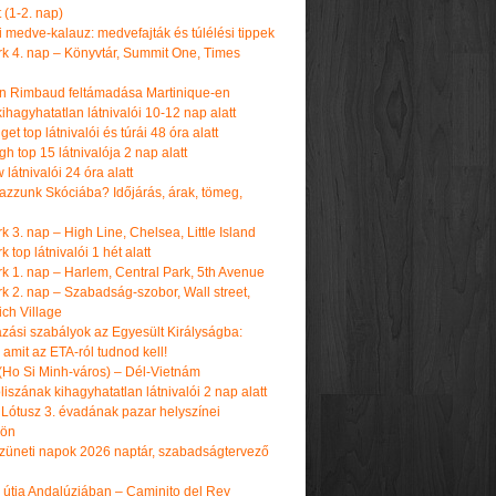
t (1-2. nap)
i medve-kalauz: medvefajták és túlélési tippek
k 4. nap – Könyvtár, Summit One, Times
n Rimbaud feltámadása Martinique-en
ihagyhatatlan látnivalói 10-12 nap alatt
get top látnivalói és túrái 48 óra alatt
h top 15 látnivalója 2 nap alatt
látnivalói 24 óra alatt
tazzunk Skóciába? Időjárás, árak, tömeg,
 3. nap – High Line, Chelsea, Little Island
 top látnivalói 1 hét alatt
k 1. nap – Harlem, Central Park, 5th Avenue
k 2. nap – Szabadság-szobor, Wall street,
ch Village
azási szabályok az Egyesült Királyságba:
amit az ETA-ról tudnod kell!
(Ho Si Minh-város) – Dél-Vietnám
iszának kihagyhatatlan látnivalói 2 nap alatt
 Lótusz 3. évadának pazar helyszínei
dön
üneti napok 2026 naptár, szabadságtervező
k útja Andalúziában – Caminito del Rey