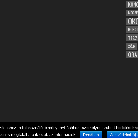
KONC
MEGAP
OK
ROBO
TESZ
ZÖLD
ÓRA
sekhez, a felhasználói élmény javításához, személyre szabott hirdetésekhez
sen is megtalálhatóak ezek az információk.
Rendben
Adatvédelmi tájl