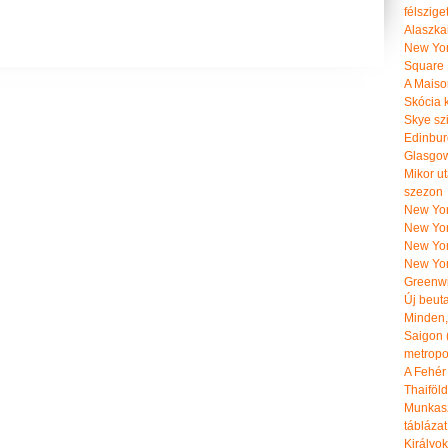
félszige
Alaszka
New Yor
Square
A Maiso
Skócia k
Skye szi
Edinburg
Glasgow 
Mikor u
szezon
New York
New York
New Yor
New Yor
Greenwi
Új beut
Minden, 
Saigon 
metropol
A Fehér
Thaiföl
Munkasz
táblázat
Királyo