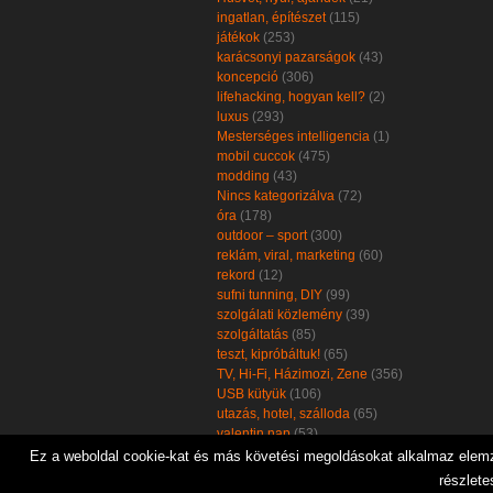
ingatlan, építészet
(115)
játékok
(253)
karácsonyi pazarságok
(43)
koncepció
(306)
lifehacking, hogyan kell?
(2)
luxus
(293)
Mesterséges intelligencia
(1)
mobil cuccok
(475)
modding
(43)
Nincs kategorizálva
(72)
óra
(178)
outdoor – sport
(300)
reklám, viral, marketing
(60)
rekord
(12)
sufni tunning, DIY
(99)
szolgálati közlemény
(39)
szolgáltatás
(85)
teszt, kipróbáltuk!
(65)
TV, Hi-Fi, Házimozi, Zene
(356)
USB kütyük
(106)
utazás, hotel, szálloda
(65)
valentin nap
(53)
zöld, öko, környezetbarát
(102)
Ez a weboldal cookie-kat és más követési megoldásokat alkalmaz elemzé
részlete