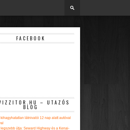
FACEBOOK
VIZZITOR.HU – UTAZÓS
BLOG
kihagyhatatlan látnivalói 12 nap alatt autóval
val
 legszebb útja: Seward Highway és a Kenai-