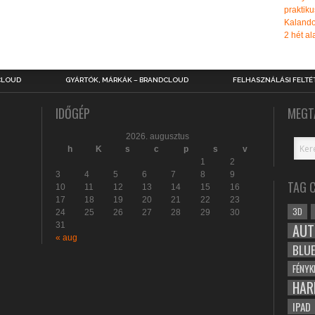
praktiku
Kalando
2 hét ala
CLOUD
GYÁRTÓK, MÁRKÁK – BRANDCLOUD
FELHASZNÁLÁSI FELTÉ
IDŐGÉP
MEGT
2026. augusztus
h
K
s
c
p
s
v
1
2
3
4
5
6
7
8
9
TAG 
10
11
12
13
14
15
16
17
18
19
20
21
22
23
3D
24
25
26
27
28
29
30
31
AUT
« aug
BLU
FÉNYK
HAR
IPAD