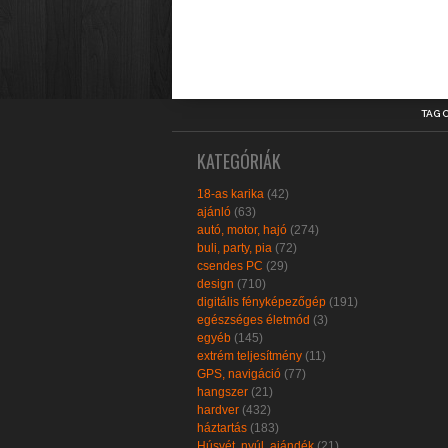
TAG 
KATEGÓRIÁK
18-as karika
(42)
ajánló
(63)
autó, motor, hajó
(274)
buli, party, pia
(72)
csendes PC
(29)
design
(710)
digitális fényképezőgép
(191)
egészséges életmód
(3)
egyéb
(145)
extrém teljesítmény
(11)
GPS, navigáció
(77)
hangszer
(21)
hardver
(432)
háztartás
(183)
Húsvét, nyúl, ajándék
(21)