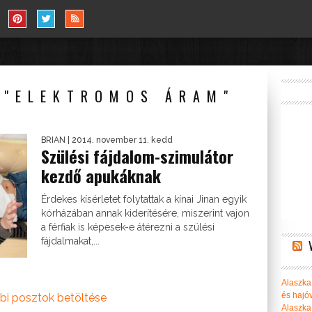
 "ELEKTROMOS ÁRAM"
BRIAN
| 2014. november 11. kedd
Szülési fájdalom-szimulátor
kezdő apukáknak
Érdekes kísérletet folytattak a kínai Jinan egyik
kórházában annak kiderítésére, miszerint vajon
a férfiak is képesek-e átérezni a szülési
fájdalmakat,...
Alaszka 
és hajó
bi posztok betöltése
Alaszka