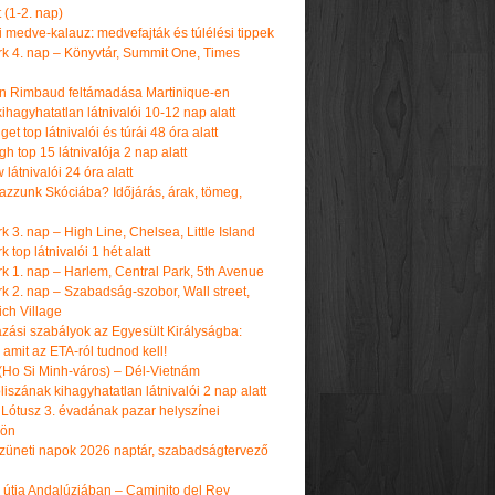
t (1-2. nap)
i medve-kalauz: medvefajták és túlélési tippek
k 4. nap – Könyvtár, Summit One, Times
n Rimbaud feltámadása Martinique-en
ihagyhatatlan látnivalói 10-12 nap alatt
get top látnivalói és túrái 48 óra alatt
h top 15 látnivalója 2 nap alatt
látnivalói 24 óra alatt
tazzunk Skóciába? Időjárás, árak, tömeg,
 3. nap – High Line, Chelsea, Little Island
 top látnivalói 1 hét alatt
k 1. nap – Harlem, Central Park, 5th Avenue
k 2. nap – Szabadság-szobor, Wall street,
ch Village
azási szabályok az Egyesült Királyságba:
amit az ETA-ról tudnod kell!
(Ho Si Minh-város) – Dél-Vietnám
iszának kihagyhatatlan látnivalói 2 nap alatt
 Lótusz 3. évadának pazar helyszínei
dön
üneti napok 2026 naptár, szabadságtervező
k útja Andalúziában – Caminito del Rey