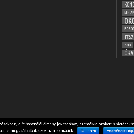
KONC
MEGAP
OK
ROBO
TESZ
ZÖLD
ÓRA
sekhez, a felhasználói élmény javításához, személyre szabott hirdetésekhez
sen is megtalálhatóak ezek az információk.
Rendben
Adatvédelmi tájl