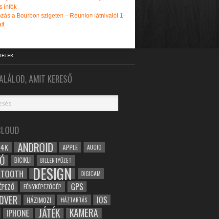
s infók
zás a Bourbon szigeten – Réunion látnivalói 1-
tt
TELEK
ALÁLOD, AMIT KERESŐ
CLOUD
ANDROID
4K
APPLE
AUDIO
Ó
BICIKLI
BILLENTYŰZET
DESIGN
ETOOTH
DIGICAM
GPS
ÉPEZŐ
FÉNYKÉPEZŐGÉP
DVER
IOS
HÁZIMOZI
HÁZTARTÁS
JÁTÉK
KAMERA
IPHONE