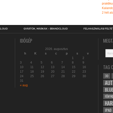
praktiku
Kalando
2 hét ala
CLOUD
GYÁRTÓK, MÁRKÁK – BRANDCLOUD
FELHASZNÁLÁSI FELTÉ
IDŐGÉP
MEGT
2026. augusztus
h
K
s
c
p
s
v
1
2
3
4
5
6
7
8
9
TAG 
10
11
12
13
14
15
16
17
18
19
20
21
22
23
3D
24
25
26
27
28
29
30
31
AUT
« aug
BLU
FÉNYK
HAR
IPAD