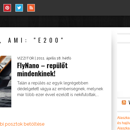
, AMI: "E200"
VIZZITOR
| 2011. április 18. hétfő
FlyNano – repülőt
mindenkinek!
Talán a repülés az egyik legrégebben
dédelgetett vágya az emberiségnek, melynek
már több ezer évvel ezelőtt is nekifutottak,...
Alaszka 
és hajó
bi posztok betöltése
Alaszka