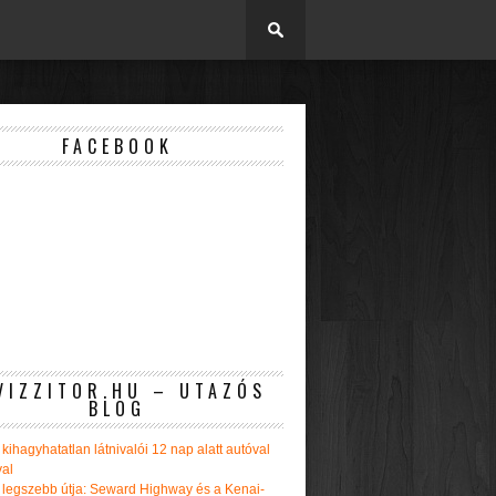
FACEBOOK
VIZZITOR.HU – UTAZÓS
BLOG
kihagyhatatlan látnivalói 12 nap alatt autóval
val
 legszebb útja: Seward Highway és a Kenai-