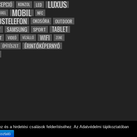
LUXUS
EPCIÓ
LED
KONZOL
MOBIL
NFC
IXEL
OSTELEFON
OKOSÓRA
OUTDOOR
TABLET
SAMSUNG
SPORT
T
WIFI
T
VIDEÓ
VÍZÁLLÓ
ZENE
ÉRINTŐKÉPERNYŐ
ÉPÍTÉSZET
 és a hirdetési csalások felderítéséhez. Az Adatvédelmi tájékoztatóban
koztató