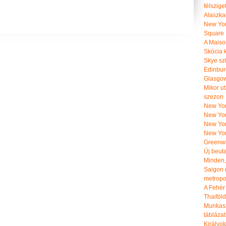
félszige
Alaszka
New Yor
Square
A Maiso
Skócia k
Skye szi
Edinburg
Glasgow 
Mikor u
szezon
New York
New York
New Yor
New Yor
Greenwi
Új beut
Minden, 
Saigon 
metropol
A Fehér
Thaiföl
Munkasz
táblázat
Királyo