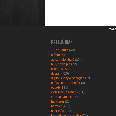
TAG 
KATEGÓRIÁK
18-as karika
(42)
ajánló
(63)
autó, motor, hajó
(274)
buli, party, pia
(72)
csendes PC
(29)
design
(710)
digitális fényképezőgép
(191)
egészséges életmód
(3)
egyéb
(145)
extrém teljesítmény
(11)
GPS, navigáció
(77)
hangszer
(21)
hardver
(432)
háztartás
(183)
Húsvét, nyúl, ajándék
(21)