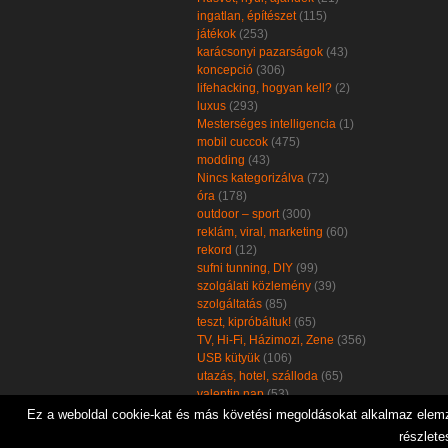
ingatlan, építészet
(115)
játékok
(253)
karácsonyi pazarságok
(43)
koncepció
(306)
lifehacking, hogyan kell?
(2)
luxus
(293)
Mesterséges intelligencia
(1)
mobil cuccok
(475)
modding
(43)
Nincs kategorizálva
(72)
óra
(178)
outdoor – sport
(300)
reklám, viral, marketing
(60)
rekord
(12)
sufni tunning, DIY
(99)
szolgálati közlemény
(39)
szolgáltatás
(85)
teszt, kipróbáltuk!
(65)
TV, Hi-Fi, Házimozi, Zene
(356)
USB kütyük
(106)
utazás, hotel, szálloda
(65)
valentin nap
(53)
zöld, öko, környezetbarát
(102)
Ez a weboldal cookie-kat és más követési megoldásokat alkalmaz elemzé
részlete