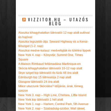
VIZZITOR.HU – UTAZÓS
BLOG
Alaszka kihagyhatatlan látnivalói 12 nap alatt autóval
és hajóval
Alaszka legszebb útja: Seward Highway és a Kenai-
félsziget (1-2. nap)
Alaszkai medve-kalauz: medvefajták és túlélési tippek
New York 4. nap – Könyvtár, Summit One, Times
Square
A Maison Rimbaud feltámadása Martinique-en
Skócia kihagyhatatlan látnivalói 10-12 nap alatt
Skye sziget top látnivalói és túrái 48 óra alatt
Edinburgh top 15 látnivalója 2 nap alatt
Glasgow látnivalói 24 óra alatt
Mikor utazzunk Skóciába? Időjárás, árak, tömeg,
szezon
New York 3. nap – High Line, Chelsea, Little Island
New York top látnivalói 1 hét alatt
New York 1. nap – Harlem, Central Park, 5th Avenue
New York 2. nap – Szabadság-szobor, Wall street,