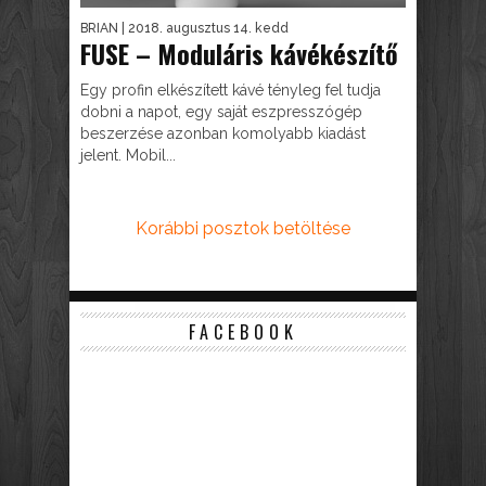
BRIAN
| 2018. augusztus 14. kedd
FUSE – Moduláris kávékészítő
Egy profin elkészített kávé tényleg fel tudja
dobni a napot, egy saját eszpresszógép
beszerzése azonban komolyabb kiadást
jelent. Mobil...
Korábbi posztok betöltése
FACEBOOK