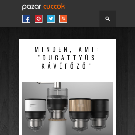
MINDEN, AMI:
"DUGATTYÚS
KÁVÉFŐZŐ"