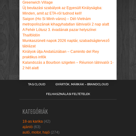
Greenwich Village
Új beutazási szabályok az Egyesült Királyságba:
Minden, amit az ETA-ról tudnod kell!
Saigon (Ho Si Minh-város) – Dél-Vietnám
metropoliszának kihagyhatatlan látnivalói 2 nap alatt
A Fehér Lótusz 3. évadának pazar helyszínei
Thaiföldön
Munkaszüneti napok 2026 naptár, szabadságtervező
táblázat
Királyok útja Andalúziában – Caminito del Rey
praktikus infók
Kalandozás a Bourbon szigeten – Réunion látnivalói 1-
2 hét alatt
TAG CLOUD
GYÁRTÓK, MÁRKÁK – BRANDCLOUD
FELHASZNÁLÁSI FELTÉTELEK
KATEGÓRIÁK
18-as karika
(42)
ajánló
(63)
autó, motor, hajó
(274)