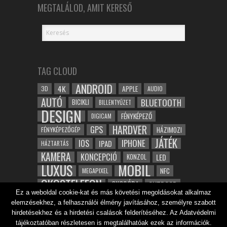
MEGTALÁLOD, AMIT KERESŐ
TAG CLOUD
ANDROID
4K
APPLE
3D
AUDIO
AUTÓ
BLUETOOTH
BICIKLI
BILLENTYŰZET
DESIGN
FÉNYKÉPEZŐ
DIGICAM
HARDVER
GPS
FÉNYKÉPEZŐGÉP
HÁZIMOZI
JÁTÉK
IOS
IPHONE
IPAD
HÁZTARTÁS
KAMERA
KONCEPCIÓ
LED
KONZOL
LUXUS
MOBIL
NFC
MEGAPIXEL
OKOSTELEFON
OKOSÓRA
OUTDOOR
Ez a weboldal cookie-kat és más követési megoldásokat alkalmaz
TABLET
SAMSUNG
SPORT
ROBOT
elemzésekhez, a felhasználói élmény javításához, személyre szabott
WIFI
TESZT
VIDEÓ
VÍZÁLLÓ
ZENE
ZÖLD
hirdetésekhez és a hirdetési csalások felderítéséhez. Az Adatvédelmi
ÓRA
ÉRINTŐKÉPERNYŐ
tájékoztatóban részletesen is megtalálhatóak ezek az információk.
ÉPÍTÉSZET