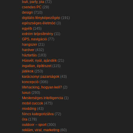
buli, party, pia
(72)
csendes PC
(29)
design
(710)
digitális fényképezőgép
(191)
egészséges életmód
(3)
egyéb
(145)
extrém teljesítmény
(11)
GPS, navigáció
(77)
hangszer
(21)
hardver
(432)
háztartás
(183)
Húsvét, nyúl, ajándék
(21)
ingatlan, építészet
(115)
játékok
(253)
karácsonyi pazarságok
(43)
koncepció
(306)
lifehacking, hogyan kell?
(2)
luxus
(293)
Mesterséges intelligencia
(1)
mobil cuccok
(475)
modding
(43)
Nincs kategorizálva
(72)
óra
(178)
outdoor – sport
(300)
reklám, viral, marketing
(60)