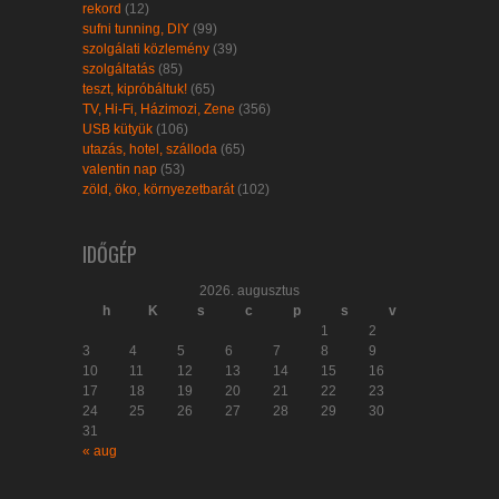
rekord
(12)
sufni tunning, DIY
(99)
szolgálati közlemény
(39)
szolgáltatás
(85)
teszt, kipróbáltuk!
(65)
TV, Hi-Fi, Házimozi, Zene
(356)
USB kütyük
(106)
utazás, hotel, szálloda
(65)
valentin nap
(53)
zöld, öko, környezetbarát
(102)
IDŐGÉP
2026. augusztus
h
K
s
c
p
s
v
1
2
3
4
5
6
7
8
9
10
11
12
13
14
15
16
17
18
19
20
21
22
23
24
25
26
27
28
29
30
31
« aug