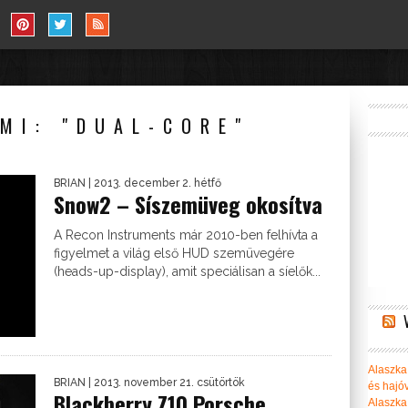
MI: "DUAL-CORE"
BRIAN
| 2013. december 2. hétfő
Snow2 – Síszemüveg okosítva
A Recon Instruments már 2010-ben felhívta a
figyelmet a világ első HUD szemüvegére
(heads-up-display), amit speciálisan a síelők...
Alaszka 
BRIAN
| 2013. november 21. csütörtök
és hajó
Blackberry Z10 Porsche
Alaszka