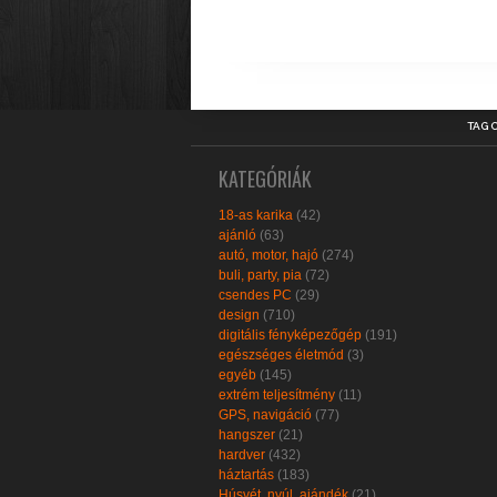
TAG 
KATEGÓRIÁK
18-as karika
(42)
ajánló
(63)
autó, motor, hajó
(274)
buli, party, pia
(72)
csendes PC
(29)
design
(710)
digitális fényképezőgép
(191)
egészséges életmód
(3)
egyéb
(145)
extrém teljesítmény
(11)
GPS, navigáció
(77)
hangszer
(21)
hardver
(432)
háztartás
(183)
Húsvét, nyúl, ajándék
(21)