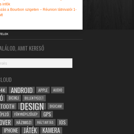
s infók
zás a Bourbon szigeten – Réunion látnivalói 1-
tt
TELEK
ALÁLOD, AMIT KERESŐ
CLOUD
ANDROID
4K
APPLE
AUDIO
Ó
BICIKLI
BILLENTYŰZET
DESIGN
ETOOTH
DIGICAM
GPS
ÉPEZŐ
FÉNYKÉPEZŐGÉP
DVER
IOS
HÁZIMOZI
HÁZTARTÁS
JÁTÉK
KAMERA
IPHONE