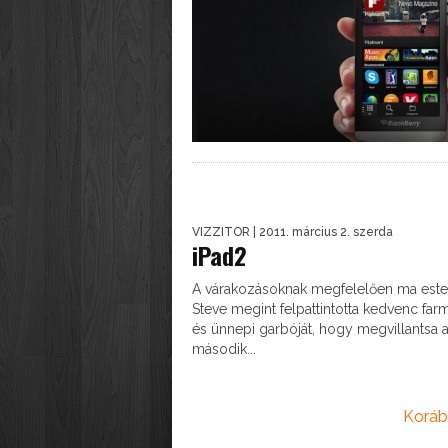
VIZZITOR
| 2011. március 2. szerda
iPad2
A várakozásoknak megfelelően ma este
Steve megint felpattintotta kedvenc far
és ünnepi garbóját, hogy megvillantsa 
második...
Koráb