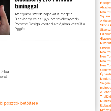
félszige
tuninggal
Alaszka
New Yor
Az egykor szebb napokat is megélt
Square
Blackberry és az 1972 óta tevékenykedő
A Maiso
Porsche Design koprodukciójában készült a
Skócia k
P’9982...
Skye szi
Edinburg
Glasgow 
Mikor u
szezon
New York
New York
New Yor
New Yor
Greenwi
 7-kor
Új beut
merét
Minden, 
a
Saigon 
metropol
A Fehér
Thaiföl
Munkasz
bi posztok betöltése
táblázat
Királyo