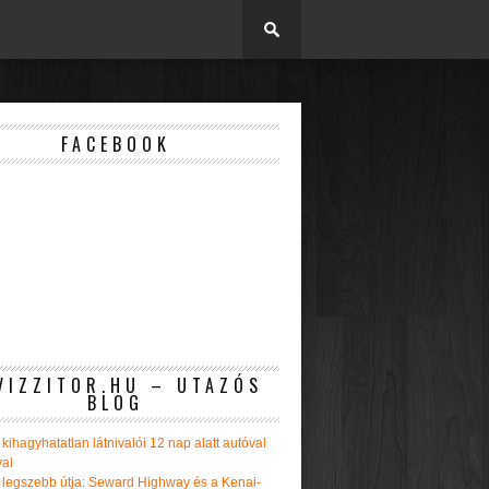
FACEBOOK
VIZZITOR.HU – UTAZÓS
BLOG
kihagyhatatlan látnivalói 12 nap alatt autóval
val
 legszebb útja: Seward Highway és a Kenai-