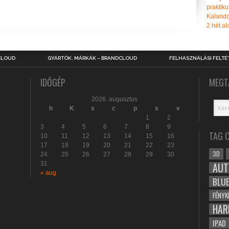
praktiku
Kalando
2 hét ala
CLOUD
GYÁRTÓK, MÁRKÁK – BRANDCLOUD
FELHASZNÁLÁSI FELTÉ
IDŐGÉP
MEGT
2026. augusztus
h
K
s
c
p
s
v
1
2
3
4
5
6
7
8
9
TAG 
10
11
12
13
14
15
16
17
18
19
20
21
22
23
3D
24
25
26
27
28
29
30
31
AUT
« aug
BLU
FÉNYK
HAR
IPAD