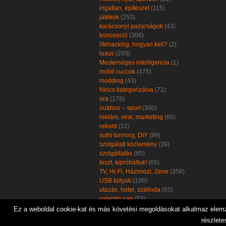
ingatlan, építészet
(115)
játékok
(253)
karácsonyi pazarságok
(43)
koncepció
(306)
lifehacking, hogyan kell?
(2)
luxus
(293)
Mesterséges intelligencia
(1)
mobil cuccok
(475)
modding
(43)
Nincs kategorizálva
(72)
óra
(178)
outdoor – sport
(300)
reklám, viral, marketing
(60)
rekord
(12)
sufni tunning, DIY
(99)
szolgálati közlemény
(39)
szolgáltatás
(85)
teszt, kipróbáltuk!
(65)
TV, Hi-Fi, Házimozi, Zene
(356)
USB kütyük
(106)
utazás, hotel, szálloda
(65)
valentin nap
(53)
zöld, öko, környezetbarát
(102)
Ez a weboldal cookie-kat és más követési megoldásokat alkalmaz elemzé
részlete