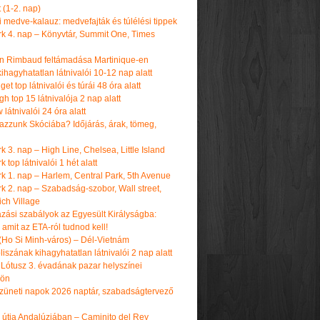
t (1-2. nap)
i medve-kalauz: medvefajták és túlélési tippek
k 4. nap – Könyvtár, Summit One, Times
n Rimbaud feltámadása Martinique-en
ihagyhatatlan látnivalói 10-12 nap alatt
get top látnivalói és túrái 48 óra alatt
h top 15 látnivalója 2 nap alatt
látnivalói 24 óra alatt
tazzunk Skóciába? Időjárás, árak, tömeg,
 3. nap – High Line, Chelsea, Little Island
 top látnivalói 1 hét alatt
k 1. nap – Harlem, Central Park, 5th Avenue
k 2. nap – Szabadság-szobor, Wall street,
ch Village
azási szabályok az Egyesült Királyságba:
amit az ETA-ról tudnod kell!
(Ho Si Minh-város) – Dél-Vietnám
iszának kihagyhatatlan látnivalói 2 nap alatt
 Lótusz 3. évadának pazar helyszínei
dön
üneti napok 2026 naptár, szabadságtervező
k útja Andalúziában – Caminito del Rey