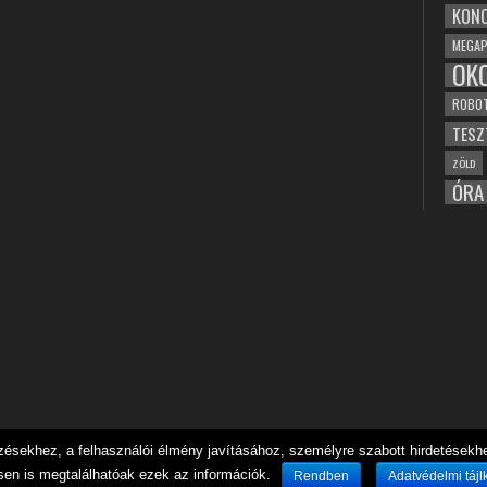
KONC
MEGAP
OK
ROBO
TESZ
ZÖLD
ÓRA
sekhez, a felhasználói élmény javításához, személyre szabott hirdetésekhez
sen is megtalálhatóak ezek az információk.
Rendben
Adatvédelmi tájl