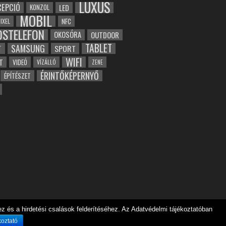
LUXUS
EPCIÓ
LED
KONZOL
MOBIL
NFC
IXEL
OSTELEFON
OKOSÓRA
OUTDOOR
TABLET
SAMSUNG
SPORT
T
WIFI
T
VIDEÓ
VÍZÁLLÓ
ZENE
ÉRINTŐKÉPERNYŐ
ÉPÍTÉSZET
 és a hirdetési csalások felderítéséhez. Az Adatvédelmi tájékoztatóban
koztató