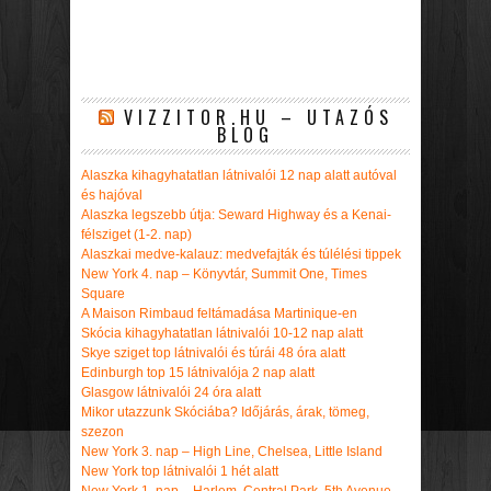
VIZZITOR.HU – UTAZÓS
BLOG
Alaszka kihagyhatatlan látnivalói 12 nap alatt autóval
és hajóval
Alaszka legszebb útja: Seward Highway és a Kenai-
félsziget (1-2. nap)
Alaszkai medve-kalauz: medvefajták és túlélési tippek
New York 4. nap – Könyvtár, Summit One, Times
Square
A Maison Rimbaud feltámadása Martinique-en
Skócia kihagyhatatlan látnivalói 10-12 nap alatt
Skye sziget top látnivalói és túrái 48 óra alatt
Edinburgh top 15 látnivalója 2 nap alatt
Glasgow látnivalói 24 óra alatt
Mikor utazzunk Skóciába? Időjárás, árak, tömeg,
szezon
New York 3. nap – High Line, Chelsea, Little Island
New York top látnivalói 1 hét alatt
New York 1. nap – Harlem, Central Park, 5th Avenue