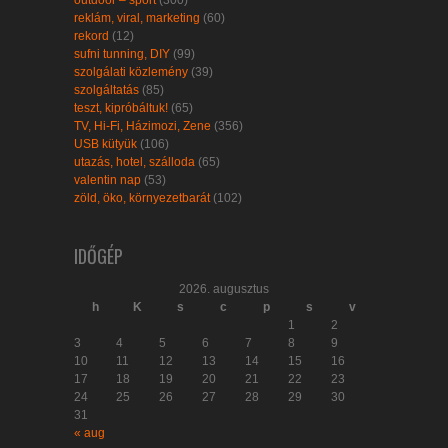
reklám, viral, marketing
(60)
rekord
(12)
sufni tunning, DIY
(99)
szolgálati közlemény
(39)
szolgáltatás
(85)
teszt, kipróbáltuk!
(65)
TV, Hi-Fi, Házimozi, Zene
(356)
USB kütyük
(106)
utazás, hotel, szálloda
(65)
valentin nap
(53)
zöld, öko, környezetbarát
(102)
IDŐGÉP
2026. augusztus
h
K
s
c
p
s
v
1
2
3
4
5
6
7
8
9
10
11
12
13
14
15
16
17
18
19
20
21
22
23
24
25
26
27
28
29
30
31
« aug