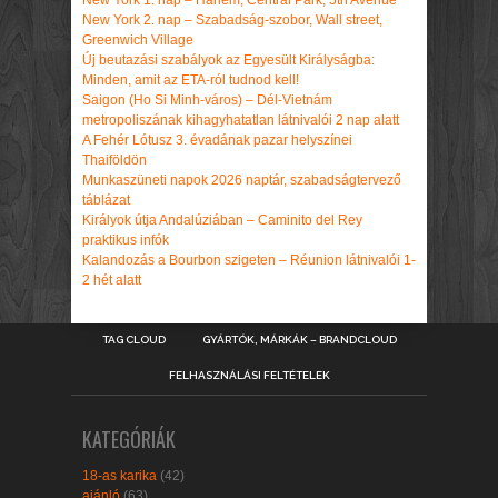
New York 2. nap – Szabadság-szobor, Wall street,
Greenwich Village
Új beutazási szabályok az Egyesült Királyságba:
Minden, amit az ETA-ról tudnod kell!
Saigon (Ho Si Minh-város) – Dél-Vietnám
metropoliszának kihagyhatatlan látnivalói 2 nap alatt
A Fehér Lótusz 3. évadának pazar helyszínei
Thaiföldön
Munkaszüneti napok 2026 naptár, szabadságtervező
táblázat
Királyok útja Andalúziában – Caminito del Rey
praktikus infók
Kalandozás a Bourbon szigeten – Réunion látnivalói 1-
2 hét alatt
TAG CLOUD
GYÁRTÓK, MÁRKÁK – BRANDCLOUD
FELHASZNÁLÁSI FELTÉTELEK
KATEGÓRIÁK
18-as karika
(42)
ajánló
(63)