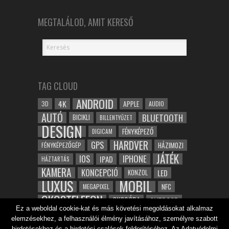
MEGTALÁLOD, AMIT KERESŐ
TAG CLOUD
ANDROID
4K
APPLE
3D
AUDIO
AUTÓ
BLUETOOTH
BICIKLI
BILLENTYŰZET
DESIGN
FÉNYKÉPEZŐ
DIGICAM
HARDVER
GPS
FÉNYKÉPEZŐGÉP
HÁZIMOZI
JÁTÉK
IOS
IPHONE
IPAD
HÁZTARTÁS
KAMERA
KONCEPCIÓ
LED
KONZOL
LUXUS
MOBIL
NFC
MEGAPIXEL
OKOSTELEFON
OKOSÓRA
OUTDOOR
Ez a weboldal cookie-kat és más követési megoldásokat alkalmaz
TABLET
SAMSUNG
SPORT
ROBOT
elemzésekhez, a felhasználói élmény javításához, személyre szabott
WIFI
TESZT
VIDEÓ
VÍZÁLLÓ
ZENE
ZÖLD
hirdetésekhez és a hirdetési csalások felderítéséhez. Az Adatvédelmi