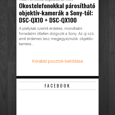
Okostelefonokkal párosítható
objektív-kamerák a Sony-tól:
DSC-QX10 + DSC-QX100
A pletykák szerint érdekes, mondhatni
forradalmi ötleten dolgozik a Sony. Az új szó,
amit érdemes lesz megjegyeznünk: objektív-
kamera....
Korábbi posztok betöltése
FACEBOOK