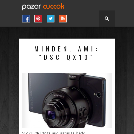
MINDEN, AMI:
"DSC-QX10"
VIZZITOR
| 2013. augusztus 12. hétfő