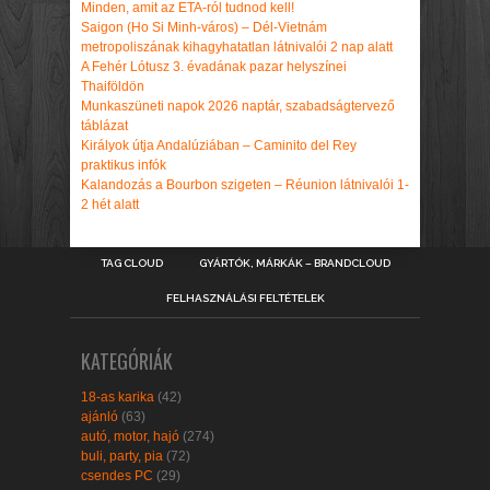
Minden, amit az ETA-ról tudnod kell!
Saigon (Ho Si Minh-város) – Dél-Vietnám
metropoliszának kihagyhatatlan látnivalói 2 nap alatt
A Fehér Lótusz 3. évadának pazar helyszínei
Thaiföldön
Munkaszüneti napok 2026 naptár, szabadságtervező
táblázat
Királyok útja Andalúziában – Caminito del Rey
praktikus infók
Kalandozás a Bourbon szigeten – Réunion látnivalói 1-
2 hét alatt
TAG CLOUD
GYÁRTÓK, MÁRKÁK – BRANDCLOUD
FELHASZNÁLÁSI FELTÉTELEK
KATEGÓRIÁK
18-as karika
(42)
ajánló
(63)
autó, motor, hajó
(274)
buli, party, pia
(72)
csendes PC
(29)