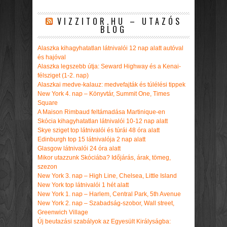
VIZZITOR.HU – UTAZÓS
BLOG
Alaszka kihagyhatatlan látnivalói 12 nap alatt autóval
és hajóval
Alaszka legszebb útja: Seward Highway és a Kenai-
félsziget (1-2. nap)
Alaszkai medve-kalauz: medvefajták és túlélési tippek
New York 4. nap – Könyvtár, Summit One, Times
Square
A Maison Rimbaud feltámadása Martinique-en
Skócia kihagyhatatlan látnivalói 10-12 nap alatt
Skye sziget top látnivalói és túrái 48 óra alatt
Edinburgh top 15 látnivalója 2 nap alatt
Glasgow látnivalói 24 óra alatt
Mikor utazzunk Skóciába? Időjárás, árak, tömeg,
szezon
New York 3. nap – High Line, Chelsea, Little Island
New York top látnivalói 1 hét alatt
New York 1. nap – Harlem, Central Park, 5th Avenue
New York 2. nap – Szabadság-szobor, Wall street,
Greenwich Village
Új beutazási szabályok az Egyesült Királyságba: