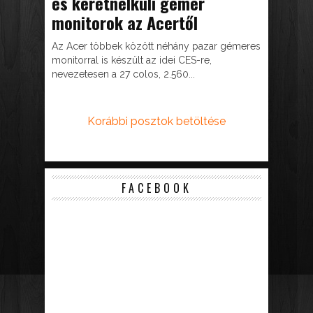
és keretnélküli gémer
monitorok az Acertől
Az Acer többek között néhány pazar gémeres
monitorral is készült az idei CES-re,
nevezetesen a 27 colos, 2.560...
Korábbi posztok betöltése
FACEBOOK