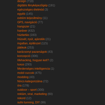
design
(710)
digitális fényképezőgép
(191)
egészséges életmód
(3)
egyéb
(145)
extrém teljesítmény
(11)
GPS, navigáció
(77)
hangszer
(21)
hardver
(432)
háztartás
(183)
Húsvét, nyúl, ajándék
(21)
ingatlan, építészet
(115)
játékok
(253)
karácsonyi pazarságok
(43)
koncepció
(306)
lifehacking, hogyan kell?
(2)
luxus
(293)
Mesterséges intelligencia
(1)
mobil cuccok
(475)
modding
(43)
Nincs kategorizálva
(72)
óra
(178)
outdoor – sport
(300)
reklám, viral, marketing
(60)
rekord
(12)
sufni tunning, DIY
(99)