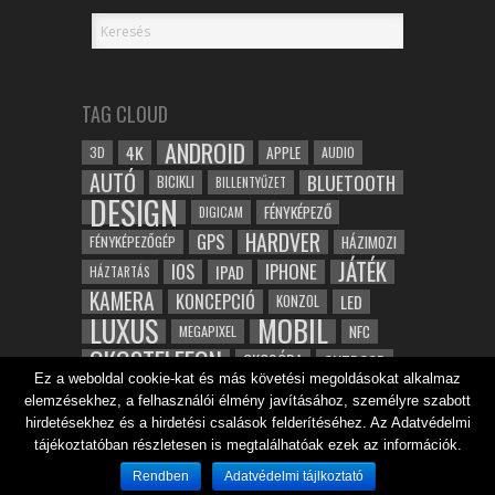
TAG CLOUD
ANDROID
4K
APPLE
3D
AUDIO
AUTÓ
BLUETOOTH
BICIKLI
BILLENTYŰZET
DESIGN
FÉNYKÉPEZŐ
DIGICAM
HARDVER
GPS
FÉNYKÉPEZŐGÉP
HÁZIMOZI
JÁTÉK
IOS
IPHONE
IPAD
HÁZTARTÁS
KAMERA
KONCEPCIÓ
LED
KONZOL
LUXUS
MOBIL
NFC
MEGAPIXEL
OKOSTELEFON
OKOSÓRA
OUTDOOR
Ez a weboldal cookie-kat és más követési megoldásokat alkalmaz
TABLET
SAMSUNG
SPORT
ROBOT
elemzésekhez, a felhasználói élmény javításához, személyre szabott
WIFI
TESZT
VIDEÓ
VÍZÁLLÓ
ZENE
ZÖLD
hirdetésekhez és a hirdetési csalások felderítéséhez. Az Adatvédelmi
ÓRA
tájékoztatóban részletesen is megtalálhatóak ezek az információk.
ÉRINTŐKÉPERNYŐ
ÉPÍTÉSZET
Rendben
Adatvédelmi tájlkoztató