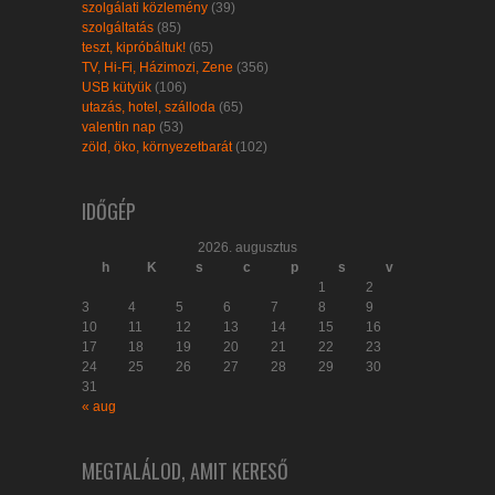
szolgálati közlemény
(39)
szolgáltatás
(85)
teszt, kipróbáltuk!
(65)
TV, Hi-Fi, Házimozi, Zene
(356)
USB kütyük
(106)
utazás, hotel, szálloda
(65)
valentin nap
(53)
zöld, öko, környezetbarát
(102)
IDŐGÉP
2026. augusztus
h
K
s
c
p
s
v
1
2
3
4
5
6
7
8
9
10
11
12
13
14
15
16
17
18
19
20
21
22
23
24
25
26
27
28
29
30
31
« aug
MEGTALÁLOD, AMIT KERESŐ