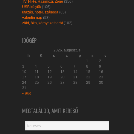
TV, Hi-Fi, Házimozi, Zene
(356)
USB kütyük
(106)
utazás, hotel, szálloda
(65)
valentin nap
(53)
zöld, öko, környezetbarát
(102)
IDŐGÉP
2026. augusztus
h
K
s
c
p
s
v
1
2
3
4
5
6
7
8
9
10
11
12
13
14
15
16
17
18
19
20
21
22
23
24
25
26
27
28
29
30
31
« aug
MEGTALÁLOD, AMIT KERESŐ