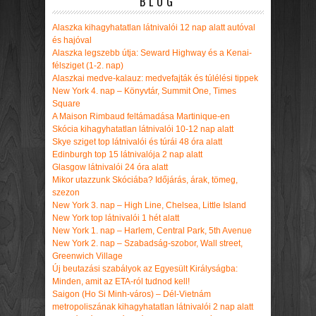
BLOG
Alaszka kihagyhatatlan látnivalói 12 nap alatt autóval
és hajóval
Alaszka legszebb útja: Seward Highway és a Kenai-
félsziget (1-2. nap)
Alaszkai medve-kalauz: medvefajták és túlélési tippek
New York 4. nap – Könyvtár, Summit One, Times
Square
A Maison Rimbaud feltámadása Martinique-en
Skócia kihagyhatatlan látnivalói 10-12 nap alatt
Skye sziget top látnivalói és túrái 48 óra alatt
Edinburgh top 15 látnivalója 2 nap alatt
Glasgow látnivalói 24 óra alatt
Mikor utazzunk Skóciába? Időjárás, árak, tömeg,
szezon
New York 3. nap – High Line, Chelsea, Little Island
New York top látnivalói 1 hét alatt
New York 1. nap – Harlem, Central Park, 5th Avenue
New York 2. nap – Szabadság-szobor, Wall street,
Greenwich Village
Új beutazási szabályok az Egyesült Királyságba:
Minden, amit az ETA-ról tudnod kell!
Saigon (Ho Si Minh-város) – Dél-Vietnám
metropoliszának kihagyhatatlan látnivalói 2 nap alatt