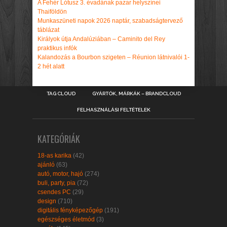
A Fehér Lótusz 3. évadának pazar helyszínei
Thaiföldön
Munkaszüneti napok 2026 naptár, szabadságtervező
táblázat
Királyok útja Andalúziában – Caminito del Rey
praktikus infók
Kalandozás a Bourbon szigeten – Réunion látnivalói 1-
2 hét alatt
TAG CLOUD
GYÁRTÓK, MÁRKÁK – BRANDCLOUD
FELHASZNÁLÁSI FELTÉTELEK
KATEGÓRIÁK
18-as karika
(42)
ajánló
(63)
autó, motor, hajó
(274)
buli, party, pia
(72)
csendes PC
(29)
design
(710)
digitális fényképezőgép
(191)
egészséges életmód
(3)