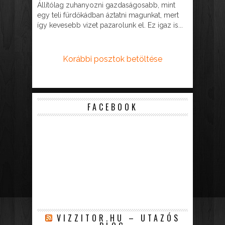
Állítólag zuhanyozni gazdaságosabb, mint
egy teli fürdőkádban áztatni magunkat, mert
így kevesebb vizet pazarolunk el. Ez igaz is...
Korábbi posztok betöltése
FACEBOOK
VIZZITOR.HU – UTAZÓS