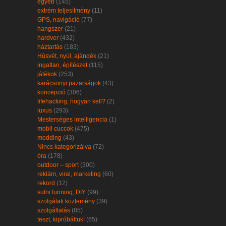
egyéb
(145)
extrém teljesítmény
(11)
GPS, navigáció
(77)
hangszer
(21)
hardver
(432)
háztartás
(183)
Húsvét, nyúl, ajándék
(21)
ingatlan, építészet
(115)
játékok
(253)
karácsonyi pazarságok
(43)
koncepció
(306)
lifehacking, hogyan kell?
(2)
luxus
(293)
Mesterséges intelligencia
(1)
mobil cuccok
(475)
modding
(43)
Nincs kategorizálva
(72)
óra
(178)
outdoor – sport
(300)
reklám, viral, marketing
(60)
rekord
(12)
sufni tunning, DIY
(99)
szolgálati közlemény
(39)
szolgáltatás
(85)
teszt, kipróbáltuk!
(65)