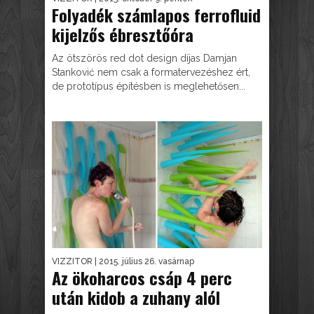
Folyadék számlapos ferrofluid
kijelzős ébresztőóra
Az ötszörös red dot design díjas Damjan
Stanković nem csak a formatervezéshez ért,
de prototípus építésben is meglehetősen...
VIZZITOR
| 2015. július 26. vasárnap
Az ökoharcos csáp 4 perc
után kidob a zuhany alól