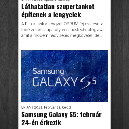
Láthatatlan szupertankot
építenek a lengyelek
A PL-01 tank a lengyel OBRUM fejlesztése, a
fedélzetén csupa olyan csúcstechnológiával,
amit a modern hadviselés megkövetel, de...
BRIAN
| 2014. február 11. kedd
Samsung Galaxy S5: február
24-én érkezik