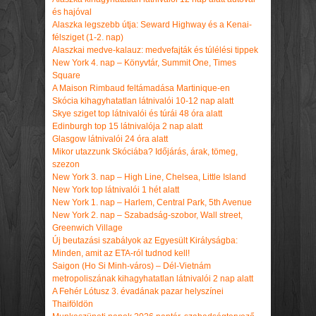
és hajóval
Alaszka legszebb útja: Seward Highway és a Kenai-
félsziget (1-2. nap)
Alaszkai medve-kalauz: medvefajták és túlélési tippek
New York 4. nap – Könyvtár, Summit One, Times
Square
A Maison Rimbaud feltámadása Martinique-en
Skócia kihagyhatatlan látnivalói 10-12 nap alatt
Skye sziget top látnivalói és túrái 48 óra alatt
Edinburgh top 15 látnivalója 2 nap alatt
Glasgow látnivalói 24 óra alatt
Mikor utazzunk Skóciába? Időjárás, árak, tömeg,
szezon
New York 3. nap – High Line, Chelsea, Little Island
New York top látnivalói 1 hét alatt
New York 1. nap – Harlem, Central Park, 5th Avenue
New York 2. nap – Szabadság-szobor, Wall street,
Greenwich Village
Új beutazási szabályok az Egyesült Királyságba:
Minden, amit az ETA-ról tudnod kell!
Saigon (Ho Si Minh-város) – Dél-Vietnám
metropoliszának kihagyhatatlan látnivalói 2 nap alatt
A Fehér Lótusz 3. évadának pazar helyszínei
Thaiföldön