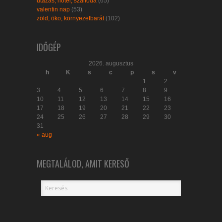
utazás, hotel, szálloda
(65)
valentin nap
(53)
zöld, öko, környezetbarát
(102)
IDŐGÉP
2026. augusztus
h
K
s
c
p
s
v
1
2
3
4
5
6
7
8
9
10
11
12
13
14
15
16
17
18
19
20
21
22
23
24
25
26
27
28
29
30
31
« aug
MEGTALÁLOD, AMIT KERESŐ