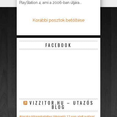
PlayStation 4, ami a 2006-ban útjára...
Korábbi posztok betöltése
FACEBOOK
VIZZITOR.HU – UTAZÓS
BLOG
Alaszka kihagyhatatlan látnivalói 12 nap alatt autóval