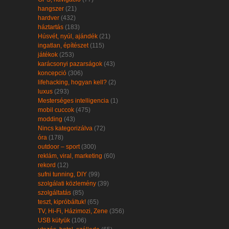
hangszer
(21)
hardver
(432)
háztartás
(183)
Húsvét, nyúl, ajándék
(21)
ingatlan, építészet
(115)
játékok
(253)
karácsonyi pazarságok
(43)
koncepció
(306)
lifehacking, hogyan kell?
(2)
luxus
(293)
Mesterséges intelligencia
(1)
mobil cuccok
(475)
modding
(43)
Nincs kategorizálva
(72)
óra
(178)
outdoor – sport
(300)
reklám, viral, marketing
(60)
rekord
(12)
sufni tunning, DIY
(99)
szolgálati közlemény
(39)
szolgáltatás
(85)
teszt, kipróbáltuk!
(65)
TV, Hi-Fi, Házimozi, Zene
(356)
USB kütyük
(106)