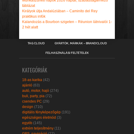
Munkaszüneti napok 2026 naptár, szabadságtervező
táblázat
Királyok útja Andalúziában – Caminito del Rey
praktikus infók
Kalandozás a Bourbon szigeten – Réunion látnivalói 1-
2 hét alatt
TAG CLOUD
GYÁRTÓK, MÁRKÁK – BRANDCLOUD
FELHASZNÁLÁSI FELTÉTELEK
KATEGÓRIÁK
18-as karika
(42)
ajánló
(63)
autó, motor, hajó
(274)
buli, party, pia
(72)
csendes PC
(29)
design
(710)
digitális fényképezőgép
(191)
egészséges életmód
(3)
egyéb
(145)
extrém teljesítmény
(11)
GPS, navigáció
(77)