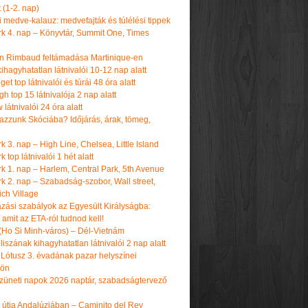
t (1-2. nap)
i medve-kalauz: medvefajták és túlélési tippek
k 4. nap – Könyvtár, Summit One, Times
n Rimbaud feltámadása Martinique-en
ihagyhatatlan látnivalói 10-12 nap alatt
get top látnivalói és túrái 48 óra alatt
h top 15 látnivalója 2 nap alatt
látnivalói 24 óra alatt
tazzunk Skóciába? Időjárás, árak, tömeg,
 3. nap – High Line, Chelsea, Little Island
 top látnivalói 1 hét alatt
k 1. nap – Harlem, Central Park, 5th Avenue
k 2. nap – Szabadság-szobor, Wall street,
ch Village
azási szabályok az Egyesült Királyságba:
amit az ETA-ról tudnod kell!
(Ho Si Minh-város) – Dél-Vietnám
iszának kihagyhatatlan látnivalói 2 nap alatt
 Lótusz 3. évadának pazar helyszínei
dön
üneti napok 2026 naptár, szabadságtervező
k útja Andalúziában – Caminito del Rey