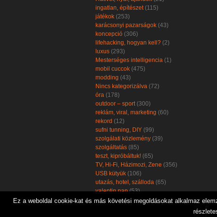
ingatlan, építészet
(115)
játékok
(253)
karácsonyi pazarságok
(43)
koncepció
(306)
lifehacking, hogyan kell?
(2)
luxus
(293)
Mesterséges intelligencia
(1)
mobil cuccok
(475)
modding
(43)
Nincs kategorizálva
(72)
óra
(178)
outdoor – sport
(300)
reklám, viral, marketing
(60)
rekord
(12)
sufni tunning, DIY
(99)
szolgálati közlemény
(39)
szolgáltatás
(85)
teszt, kipróbáltuk!
(65)
TV, Hi-Fi, Házimozi, Zene
(356)
USB kütyük
(106)
utazás, hotel, szálloda
(65)
valentin nap
(53)
zöld, öko, környezetbarát
(102)
Ez a weboldal cookie-kat és más követési megoldásokat alkalmaz elemzé
részlete