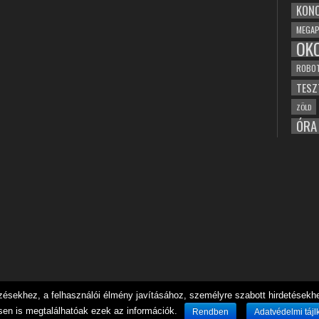
KONC
MEGAP
OK
ROBO
TESZ
ZÖLD
ÓRA
sekhez, a felhasználói élmény javításához, személyre szabott hirdetésekhez
sen is megtalálhatóak ezek az információk.
Rendben
Adatvédelmi tájl