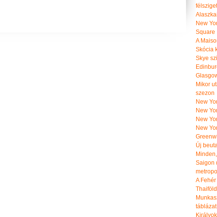
félszige
Alaszka
New Yor
Square
A Maiso
Skócia k
Skye szi
Edinburg
Glasgow 
Mikor u
szezon
New York
New York
New Yor
New Yor
Greenwi
Új beut
Minden, 
Saigon 
metropol
A Fehér
Thaiföl
Munkasz
táblázat
Királyo