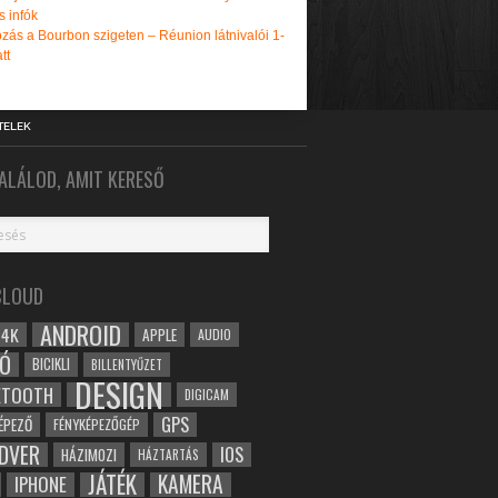
s infók
zás a Bourbon szigeten – Réunion látnivalói 1-
tt
TELEK
ALÁLOD, AMIT KERESŐ
CLOUD
ANDROID
4K
APPLE
AUDIO
Ó
BICIKLI
BILLENTYŰZET
DESIGN
ETOOTH
DIGICAM
GPS
ÉPEZŐ
FÉNYKÉPEZŐGÉP
DVER
IOS
HÁZIMOZI
HÁZTARTÁS
JÁTÉK
KAMERA
IPHONE