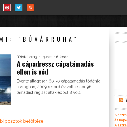
MI: "BÚVÁRRUHA"
BRIAN
| 2013. augusztus 6. kedd
A cápadressz cápatámadás
ellen is véd
Évente átlagosan 60-70 cápatámadás történik
a világban, 2009 rekord év volt, ekkor 96
támadást regisztráltak ebből 8 volt...
Alaszka 
és hajó
bi posztok betöltése
Alaszka