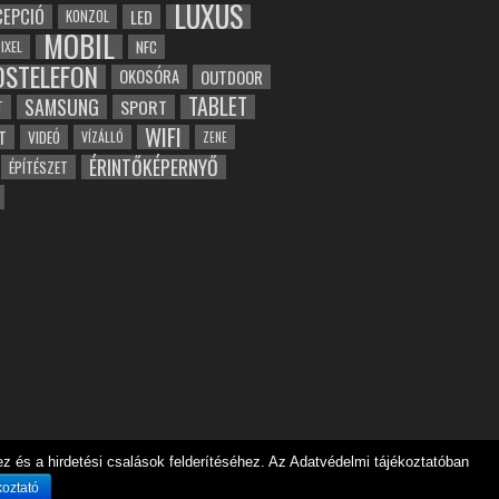
LUXUS
EPCIÓ
LED
KONZOL
MOBIL
NFC
IXEL
OSTELEFON
OKOSÓRA
OUTDOOR
TABLET
SAMSUNG
SPORT
T
WIFI
T
VIDEÓ
VÍZÁLLÓ
ZENE
ÉRINTŐKÉPERNYŐ
ÉPÍTÉSZET
 és a hirdetési csalások felderítéséhez. Az Adatvédelmi tájékoztatóban
koztató