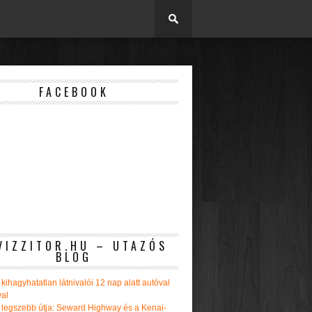
FACEBOOK
VIZZITOR.HU – UTAZÓS
BLOG
kihagyhatatlan látnivalói 12 nap alatt autóval
val
 legszebb útja: Seward Highway és a Kenai-