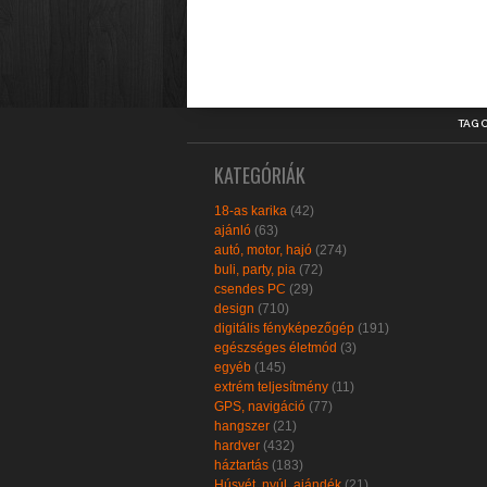
TAG 
KATEGÓRIÁK
18-as karika
(42)
ajánló
(63)
autó, motor, hajó
(274)
buli, party, pia
(72)
csendes PC
(29)
design
(710)
digitális fényképezőgép
(191)
egészséges életmód
(3)
egyéb
(145)
extrém teljesítmény
(11)
GPS, navigáció
(77)
hangszer
(21)
hardver
(432)
háztartás
(183)
Húsvét, nyúl, ajándék
(21)