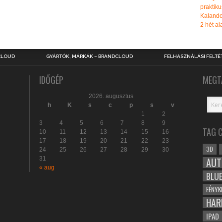
praktiku
Kalando
2 hét ala
CLOUD
GYÁRTÓK, MÁRKÁK – BRANDCLOUD
FELHASZNÁLÁSI FELTÉ
IDŐGÉP
MEGT
2026. augusztus
h
K
s
c
p
s
v
1
2
3
4
5
6
7
8
9
TAG 
10
11
12
13
14
15
16
17
18
19
20
21
22
23
3D
24
25
26
27
28
29
30
31
AUT
« aug
BLU
FÉNYK
HAR
IPAD