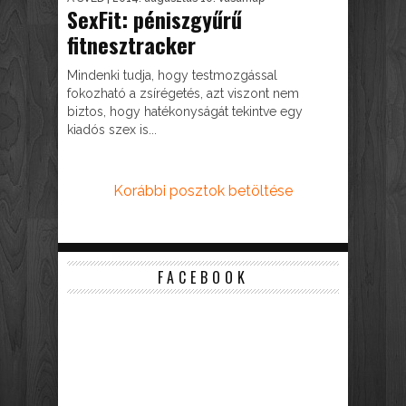
SexFit: péniszgyűrű
fitnesztracker
Mindenki tudja, hogy testmozgással
fokozható a zsírégetés, azt viszont nem
biztos, hogy hatékonyságát tekintve egy
kiadós szex is...
Korábbi posztok betöltése
FACEBOOK