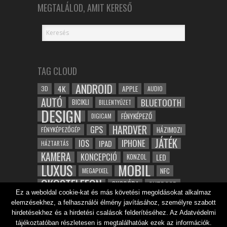
MEGTALÁLOD, AMIT KERESŐ
TAG CLOUD
ANDROID
4K
APPLE
3D
AUDIO
AUTÓ
BLUETOOTH
BICIKLI
BILLENTYŰZET
DESIGN
FÉNYKÉPEZŐ
DIGICAM
HARDVER
GPS
FÉNYKÉPEZŐGÉP
HÁZIMOZI
JÁTÉK
IOS
IPHONE
IPAD
HÁZTARTÁS
KAMERA
KONCEPCIÓ
LED
KONZOL
LUXUS
MOBIL
NFC
MEGAPIXEL
OKOSTELEFON
OKOSÓRA
OUTDOOR
Ez a weboldal cookie-kat és más követési megoldásokat alkalmaz
TABLET
SAMSUNG
SPORT
ROBOT
elemzésekhez, a felhasználói élmény javításához, személyre szabott
WIFI
TESZT
VIDEÓ
VÍZÁLLÓ
ZENE
ZÖLD
hirdetésekhez és a hirdetési csalások felderítéséhez. Az Adatvédelmi
ÓRA
ÉRINTŐKÉPERNYŐ
tájékoztatóban részletesen is megtalálhatóak ezek az információk.
ÉPÍTÉSZET