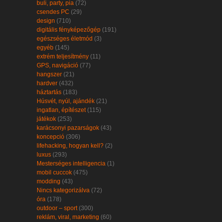
buli, party, pia
(72)
csendes PC
(29)
design
(710)
digitális fényképezőgép
(191)
egészséges életmód
(3)
egyéb
(145)
extrém teljesítmény
(11)
GPS, navigáció
(77)
hangszer
(21)
hardver
(432)
háztartás
(183)
Húsvét, nyúl, ajándék
(21)
ingatlan, építészet
(115)
játékok
(253)
karácsonyi pazarságok
(43)
koncepció
(306)
lifehacking, hogyan kell?
(2)
luxus
(293)
Mesterséges intelligencia
(1)
mobil cuccok
(475)
modding
(43)
Nincs kategorizálva
(72)
óra
(178)
outdoor – sport
(300)
reklám, viral, marketing
(60)