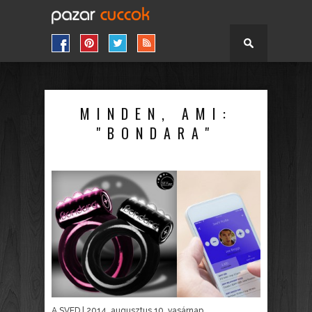
MINDEN, AMI:
"BONDARA"
A SVED
| 2014. augusztus 10. vasárnap