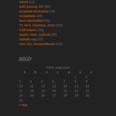
rekord
(12)
sufni tunning, DIY
(99)
szolgálati közlemény
(39)
szolgáltatás
(85)
teszt, kipróbáltuk!
(65)
TV, Hi-Fi, Házimozi, Zene
(356)
USB kütyük
(106)
utazás, hotel, szálloda
(65)
valentin nap
(53)
zöld, öko, környezetbarát
(102)
IDŐGÉP
2026. augusztus
h
K
s
c
p
s
v
1
2
3
4
5
6
7
8
9
10
11
12
13
14
15
16
17
18
19
20
21
22
23
24
25
26
27
28
29
30
31
« aug