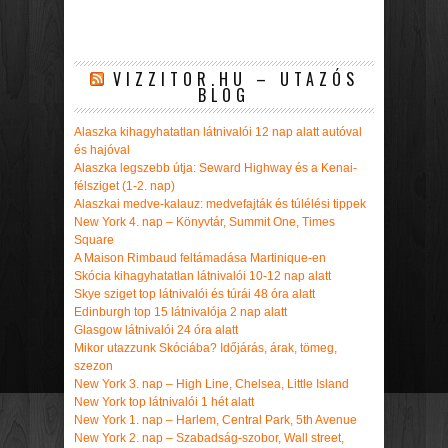
VIZZITOR.HU – UTAZÓS
BLOG
Alaszka kihagyhatatlan látnivalói 12 nap alatt autóval
és hajóval
Alaszka legszebb útja: Seward Highway és a Kenai-
félsziget (1-2. nap)
Alaszkai medve-kalauz: medvefajták és túlélési tippek
New York 4. nap – Könyvtár, Summit One, Times
Square
A Maison Rimbaud feltámadása Martinique-en
Skócia kihagyhatatlan látnivalói 10-12 nap alatt
Skye sziget top látnivalói és túrái 48 óra alatt
Edinburgh top 15 látnivalója 2 nap alatt
Glasgow látnivalói 24 óra alatt
Mikor utazzunk Skóciába? Időjárás, árak, tömeg,
szezon
New York 3. nap – High Line, Chelsea, Little Island
New York top látnivalói 1 hét alatt
New York 1. nap – Harlem, Central Park, 5th Avenue
New York 2. nap – Szabadság-szobor, Wall street,