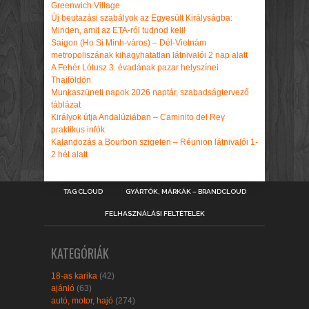
Greenwich Village
Új beutazási szabályok az Egyesült Királyságba:
Minden, amit az ETA-ról tudnod kell!
Saigon (Ho Si Minh-város) – Dél-Vietnám
metropoliszának kihagyhatatlan látnivalói 2 nap alatt
A Fehér Lótusz 3. évadának pazar helyszínei
Thaiföldön
Munkaszüneti napok 2026 naptár, szabadságtervező
táblázat
Királyok útja Andalúziában – Caminito del Rey
praktikus infók
Kalandozás a Bourbon szigeten – Réunion látnivalói 1-
2 hét alatt
TAG CLOUD
GYÁRTÓK, MÁRKÁK – BRANDCLOUD
FELHASZNÁLÁSI FELTÉTELEK
KATEGÓRIÁK
18-as karika
(42)
ajánló
(63)
autó, motor, hajó
(274)