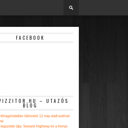
FACEBOOK
VIZZITOR.HU – UTAZÓS
BLOG
kihagyhatatlan látnivalói 12 nap alatt autóval
val
 legszebb útja: Seward Highway és a Kenai-