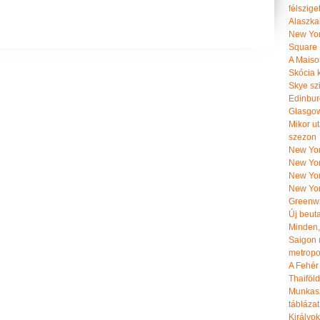
félszige
Alaszka
New Yor
Square
A Maiso
Skócia k
Skye szi
Edinburg
Glasgow 
Mikor u
szezon
New York
New York
New Yor
New Yor
Greenwi
Új beut
Minden, 
Saigon 
metropol
A Fehér
Thaiföl
Munkasz
táblázat
Királyo