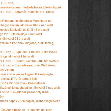
t (1-2. nap)
i medve-kalauz: medvefajták és túlélési tippek
k 4. nap – Könyvtár, Summit One, Times
n Rimbaud feltámadása Martinique-en
ihagyhatatlan látnivalói 10-12 nap alatt
get top látnivalói és túrái 48 óra alatt
h top 15 látnivalója 2 nap alatt
látnivalói 24 óra alatt
tazzunk Skóciába? Időjárás, árak, tömeg,
 3. nap – High Line, Chelsea, Little Island
 top látnivalói 1 hét alatt
k 1. nap – Harlem, Central Park, 5th Avenue
k 2. nap – Szabadság-szobor, Wall street,
ch Village
azási szabályok az Egyesült Királyságba:
amit az ETA-ról tudnod kell!
(Ho Si Minh-város) – Dél-Vietnám
iszának kihagyhatatlan látnivalói 2 nap alatt
 Lótusz 3. évadának pazar helyszínei
dön
üneti napok 2026 naptár, szabadságtervező
k útja Andalúziában – Caminito del Rey