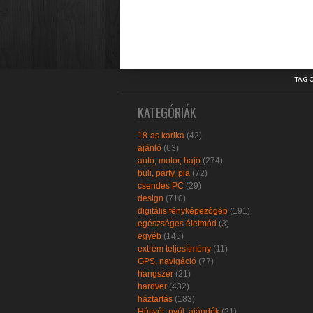
TAG 
KATEGÓRIÁK
18-as karika
(42)
ajánló
(63)
autó, motor, hajó
(274)
buli, party, pia
(72)
csendes PC
(29)
design
(710)
digitális fényképezőgép
(191)
egészséges életmód
(3)
egyéb
(145)
extrém teljesítmény
(11)
GPS, navigáció
(77)
hangszer
(21)
hardver
(432)
háztartás
(183)
Húsvét, nyúl, ajándék
(21)