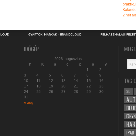
praktiku
Kalando
2 hét ala
CLOUD
GYÁRTÓK, MÁRKÁK – BRANDCLOUD
FELHASZNÁLÁSI FELTÉ
IDŐGÉP
MEGT
2026. augusztus
h
K
s
c
p
s
v
1
2
3
4
5
6
7
8
9
TAG 
10
11
12
13
14
15
16
17
18
19
20
21
22
23
3D
24
25
26
27
28
29
30
31
AUT
« aug
BLU
FÉNYK
HAR
IPAD