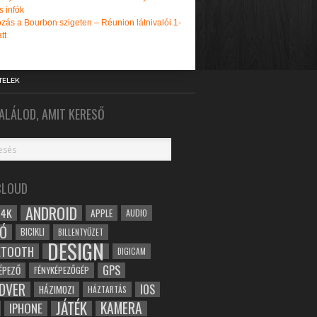
s infók
zás a Bourbon szigeten – Réunion látnivalói 1-
tt
TELEK
ALÁLOD, AMIT KERESŐ
CLOUD
ANDROID
4K
APPLE
AUDIO
Ó
BICIKLI
BILLENTYŰZET
DESIGN
ETOOTH
DIGICAM
GPS
ÉPEZŐ
FÉNYKÉPEZŐGÉP
DVER
IOS
HÁZIMOZI
HÁZTARTÁS
JÁTÉK
KAMERA
IPHONE