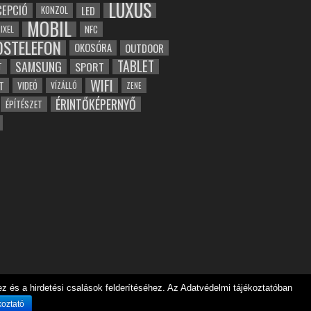
LUXUS
EPCIÓ
LED
KONZOL
MOBIL
NFC
IXEL
OSTELEFON
OKOSÓRA
OUTDOOR
TABLET
SAMSUNG
SPORT
T
WIFI
T
VIDEÓ
VÍZÁLLÓ
ZENE
ÉRINTŐKÉPERNYŐ
ÉPÍTÉSZET
 és a hirdetési csalások felderítéséhez. Az Adatvédelmi tájékoztatóban
koztató