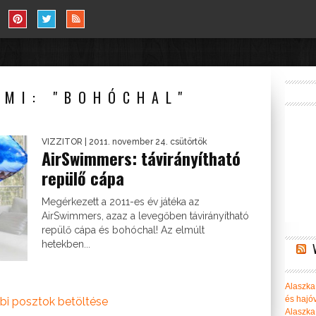
AMI: "BOHÓCHAL"
VIZZITOR
| 2011. november 24. csütörtök
AirSwimmers: távirányítható
repülő cápa
Megérkezett a 2011-es év játéka az
AirSwimmers, azaz a levegőben távirányítható
repülő cápa és bohóchal! Az elmúlt
hetekben...
Alaszka 
és hajó
bi posztok betöltése
Alaszka