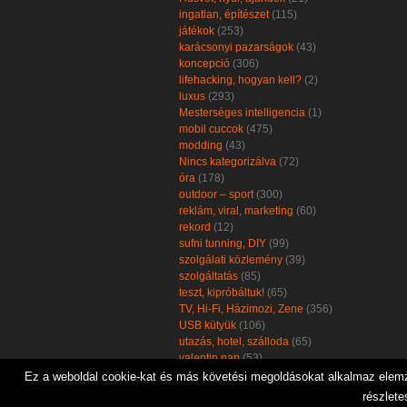
ingatlan, építészet
(115)
játékok
(253)
karácsonyi pazarságok
(43)
koncepció
(306)
lifehacking, hogyan kell?
(2)
luxus
(293)
Mesterséges intelligencia
(1)
mobil cuccok
(475)
modding
(43)
Nincs kategorizálva
(72)
óra
(178)
outdoor – sport
(300)
reklám, viral, marketing
(60)
rekord
(12)
sufni tunning, DIY
(99)
szolgálati közlemény
(39)
szolgáltatás
(85)
teszt, kipróbáltuk!
(65)
TV, Hi-Fi, Házimozi, Zene
(356)
USB kütyük
(106)
utazás, hotel, szálloda
(65)
valentin nap
(53)
zöld, öko, környezetbarát
(102)
Ez a weboldal cookie-kat és más követési megoldásokat alkalmaz elemzé
részlete