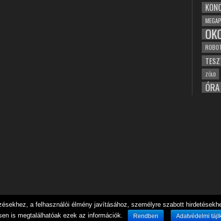
KONC
MEGAP
OK
ROBO
TESZ
ZÖLD
ÓRA
sekhez, a felhasználói élmény javításához, személyre szabott hirdetésekhez
sen is megtalálhatóak ezek az információk.
Rendben
Adatvédelmi tájl