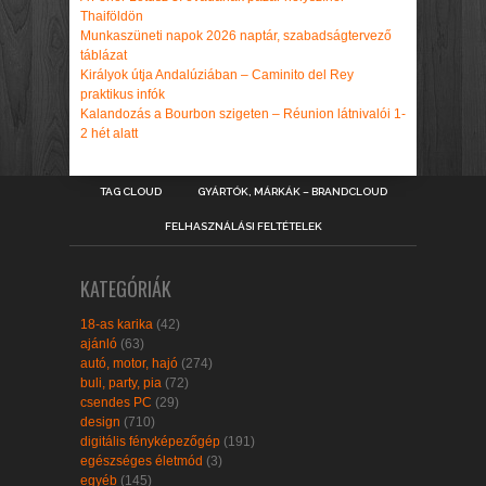
Thaiföldön
Munkaszüneti napok 2026 naptár, szabadságtervező
táblázat
Királyok útja Andalúziában – Caminito del Rey
praktikus infók
Kalandozás a Bourbon szigeten – Réunion látnivalói 1-
2 hét alatt
TAG CLOUD
GYÁRTÓK, MÁRKÁK – BRANDCLOUD
FELHASZNÁLÁSI FELTÉTELEK
KATEGÓRIÁK
18-as karika
(42)
ajánló
(63)
autó, motor, hajó
(274)
buli, party, pia
(72)
csendes PC
(29)
design
(710)
digitális fényképezőgép
(191)
egészséges életmód
(3)
egyéb
(145)