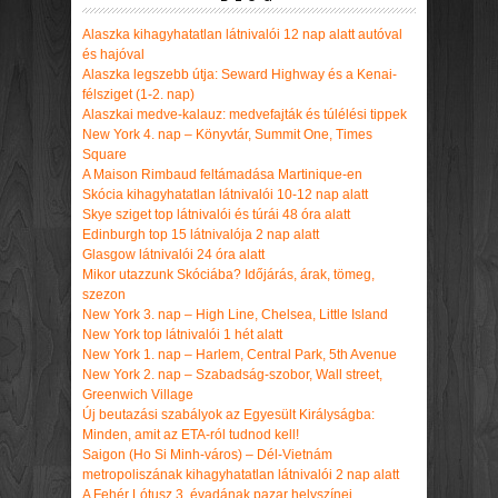
Alaszka kihagyhatatlan látnivalói 12 nap alatt autóval
és hajóval
Alaszka legszebb útja: Seward Highway és a Kenai-
félsziget (1-2. nap)
Alaszkai medve-kalauz: medvefajták és túlélési tippek
New York 4. nap – Könyvtár, Summit One, Times
Square
A Maison Rimbaud feltámadása Martinique-en
Skócia kihagyhatatlan látnivalói 10-12 nap alatt
Skye sziget top látnivalói és túrái 48 óra alatt
Edinburgh top 15 látnivalója 2 nap alatt
Glasgow látnivalói 24 óra alatt
Mikor utazzunk Skóciába? Időjárás, árak, tömeg,
szezon
New York 3. nap – High Line, Chelsea, Little Island
New York top látnivalói 1 hét alatt
New York 1. nap – Harlem, Central Park, 5th Avenue
New York 2. nap – Szabadság-szobor, Wall street,
Greenwich Village
Új beutazási szabályok az Egyesült Királyságba:
Minden, amit az ETA-ról tudnod kell!
Saigon (Ho Si Minh-város) – Dél-Vietnám
metropoliszának kihagyhatatlan látnivalói 2 nap alatt
A Fehér Lótusz 3. évadának pazar helyszínei