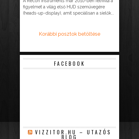
A Recon Instruments már 2010-ben felhívta a
figyelmet a világ első HUD szemüvegére
(heads-up-display), amit speciálisan a síelők...
Korábbi posztok betöltése
FACEBOOK
VIZZITOR.HU – UTAZÓS
BLOG