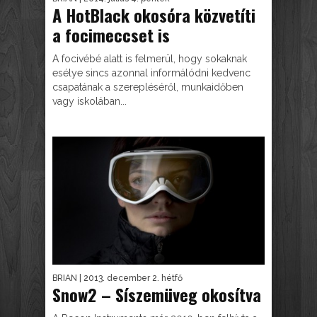
A HotBlack okosóra közvetíti
a focimeccset is
A focivébé alatt is felmerül, hogy sokaknak
esélye sincs azonnal informálódni kedvenc
csapatának a szerepléséről, munkaidőben
vagy iskolában...
BRIAN
| 2013. december 2. hétfő
Snow2 – Síszemüveg okosítva