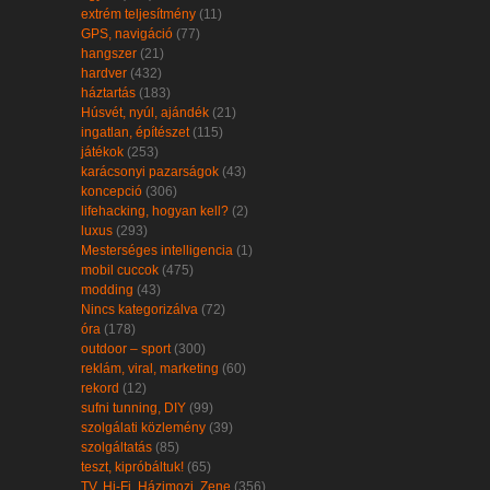
extrém teljesítmény
(11)
GPS, navigáció
(77)
hangszer
(21)
hardver
(432)
háztartás
(183)
Húsvét, nyúl, ajándék
(21)
ingatlan, építészet
(115)
játékok
(253)
karácsonyi pazarságok
(43)
koncepció
(306)
lifehacking, hogyan kell?
(2)
luxus
(293)
Mesterséges intelligencia
(1)
mobil cuccok
(475)
modding
(43)
Nincs kategorizálva
(72)
óra
(178)
outdoor – sport
(300)
reklám, viral, marketing
(60)
rekord
(12)
sufni tunning, DIY
(99)
szolgálati közlemény
(39)
szolgáltatás
(85)
teszt, kipróbáltuk!
(65)
TV, Hi-Fi, Házimozi, Zene
(356)