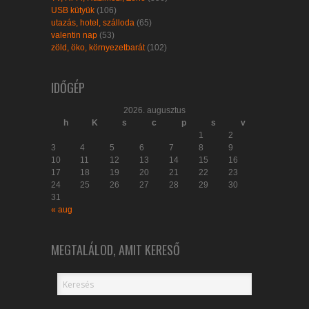
USB kütyük
(106)
utazás, hotel, szálloda
(65)
valentin nap
(53)
zöld, öko, környezetbarát
(102)
IDŐGÉP
2026. augusztus
h
K
s
c
p
s
v
1
2
3
4
5
6
7
8
9
10
11
12
13
14
15
16
17
18
19
20
21
22
23
24
25
26
27
28
29
30
31
« aug
MEGTALÁLOD, AMIT KERESŐ