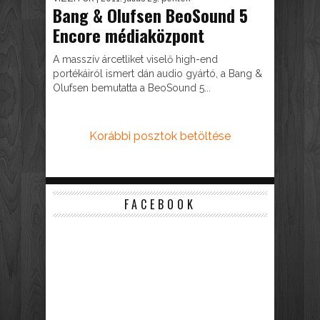
Bang & Olufsen BeoSound 5
Encore médiaközpont
A masszív árcetliket viselő high-end
portékáiról ismert dán audio gyártó, a Bang &
Olufsen bemutatta a BeoSound 5...
Korábbi posztok betöltése
FACEBOOK