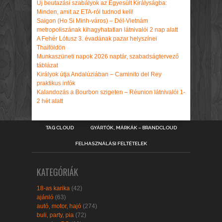
Új beutazási szabályok az Egyesült Királyságba:
Minden, amit az ETA-ról tudnod kell!
Saigon (Ho Si Minh-város) – Dél-Vietnám
metropoliszának kihagyhatatlan látnivalói 2 nap alatt
A Fehér Lótusz 3. évadának pazar helyszínei
Thaiföldön
Munkaszüneti napok 2026 naptár, szabadságtervező
táblázat
Királyok útja Andalúziában – Caminito del Rey
praktikus infók
Kalandozás a Bourbon szigeten – Réunion látnivalói 1-
2 hét alatt
TAG CLOUD
GYÁRTÓK, MÁRKÁK – BRANDCLOUD
FELHASZNÁLÁSI FELTÉTELEK
KATEGÓRIÁK
18-as karika
(42)
ajánló
(63)
autó, motor, hajó
(274)
buli, party, pia
(72)