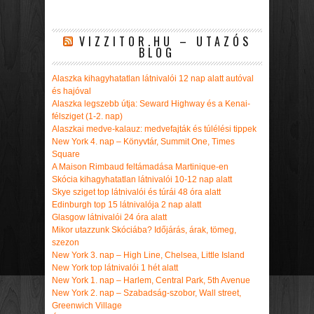
VIZZITOR.HU – UTAZÓS
BLOG
Alaszka kihagyhatatlan látnivalói 12 nap alatt autóval
és hajóval
Alaszka legszebb útja: Seward Highway és a Kenai-
félsziget (1-2. nap)
Alaszkai medve-kalauz: medvefajták és túlélési tippek
New York 4. nap – Könyvtár, Summit One, Times
Square
A Maison Rimbaud feltámadása Martinique-en
Skócia kihagyhatatlan látnivalói 10-12 nap alatt
Skye sziget top látnivalói és túrái 48 óra alatt
Edinburgh top 15 látnivalója 2 nap alatt
Glasgow látnivalói 24 óra alatt
Mikor utazzunk Skóciába? Időjárás, árak, tömeg,
szezon
New York 3. nap – High Line, Chelsea, Little Island
New York top látnivalói 1 hét alatt
New York 1. nap – Harlem, Central Park, 5th Avenue
New York 2. nap – Szabadság-szobor, Wall street,
Greenwich Village