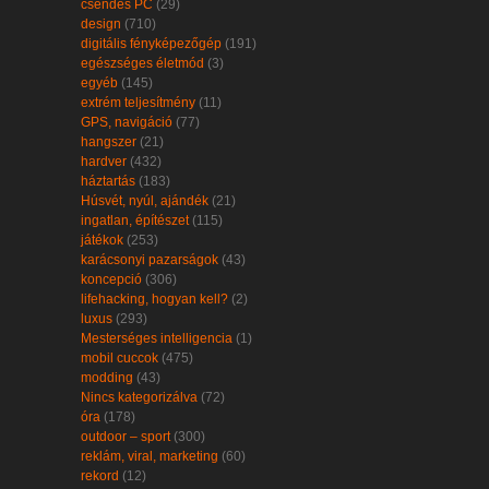
csendes PC
(29)
design
(710)
digitális fényképezőgép
(191)
egészséges életmód
(3)
egyéb
(145)
extrém teljesítmény
(11)
GPS, navigáció
(77)
hangszer
(21)
hardver
(432)
háztartás
(183)
Húsvét, nyúl, ajándék
(21)
ingatlan, építészet
(115)
játékok
(253)
karácsonyi pazarságok
(43)
koncepció
(306)
lifehacking, hogyan kell?
(2)
luxus
(293)
Mesterséges intelligencia
(1)
mobil cuccok
(475)
modding
(43)
Nincs kategorizálva
(72)
óra
(178)
outdoor – sport
(300)
reklám, viral, marketing
(60)
rekord
(12)