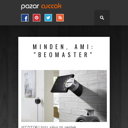
MINDEN, AMI:
"BEOMASTER"
VIZZITOR
| 2011. július 29. péntek