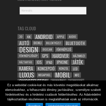
TAG CLOUD
ANDROID
4K
APPLE
3D
AUDIO
AUTÓ
BLUETOOTH
BICIKLI
BILLENTYŰZET
DESIGN
FÉNYKÉPEZŐ
DIGICAM
HARDVER
GPS
FÉNYKÉPEZŐGÉP
HÁZIMOZI
JÁTÉK
IOS
IPHONE
IPAD
HÁZTARTÁS
KAMERA
KONCEPCIÓ
LED
KONZOL
LUXUS
MOBIL
NFC
MEGAPIXEL
OKOSTELEFON
OKOSÓRA
OUTDOOR
Ez a weboldal cookie-kat és más követési megoldásokat alkalmaz
TABLET
SAMSUNG
SPORT
ROBOT
elemzésekhez, a felhasználói élmény javításához, személyre szabott
WIFI
TESZT
VIDEÓ
VÍZÁLLÓ
ZENE
ZÖLD
hirdetésekhez és a hirdetési csalások felderítéséhez. Az Adatvédelmi
ÓRA
ÉRINTŐKÉPERNYŐ
tájékoztatóban részletesen is megtalálhatóak ezek az információk.
ÉPÍTÉSZET