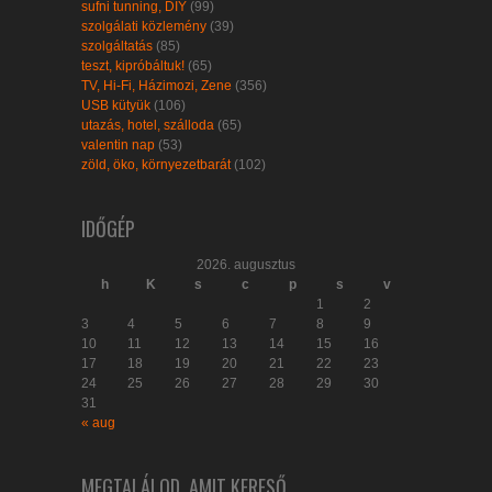
sufni tunning, DIY
(99)
szolgálati közlemény
(39)
szolgáltatás
(85)
teszt, kipróbáltuk!
(65)
TV, Hi-Fi, Házimozi, Zene
(356)
USB kütyük
(106)
utazás, hotel, szálloda
(65)
valentin nap
(53)
zöld, öko, környezetbarát
(102)
IDŐGÉP
2026. augusztus
h
K
s
c
p
s
v
1
2
3
4
5
6
7
8
9
10
11
12
13
14
15
16
17
18
19
20
21
22
23
24
25
26
27
28
29
30
31
« aug
MEGTALÁLOD, AMIT KERESŐ