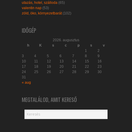
utazás, hotel, szálloda
(65)
valentin nap
(53)
zöld, öko, környezetbarát
(102)
IDŐGÉP
2026. augusztus
h
K
s
c
p
s
v
1
2
3
4
5
6
7
8
9
10
11
12
13
14
15
16
17
18
19
20
21
22
23
24
25
26
27
28
29
30
31
« aug
MEGTALÁLOD, AMIT KERESŐ