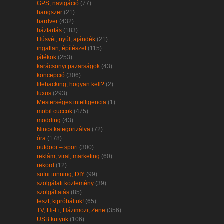
GPS, navigáció
(77)
hangszer
(21)
hardver
(432)
háztartás
(183)
Húsvét, nyúl, ajándék
(21)
ingatlan, építészet
(115)
játékok
(253)
karácsonyi pazarságok
(43)
koncepció
(306)
lifehacking, hogyan kell?
(2)
luxus
(293)
Mesterséges intelligencia
(1)
mobil cuccok
(475)
modding
(43)
Nincs kategorizálva
(72)
óra
(178)
outdoor – sport
(300)
reklám, viral, marketing
(60)
rekord
(12)
sufni tunning, DIY
(99)
szolgálati közlemény
(39)
szolgáltatás
(85)
teszt, kipróbáltuk!
(65)
TV, Hi-Fi, Házimozi, Zene
(356)
USB kütyük
(106)