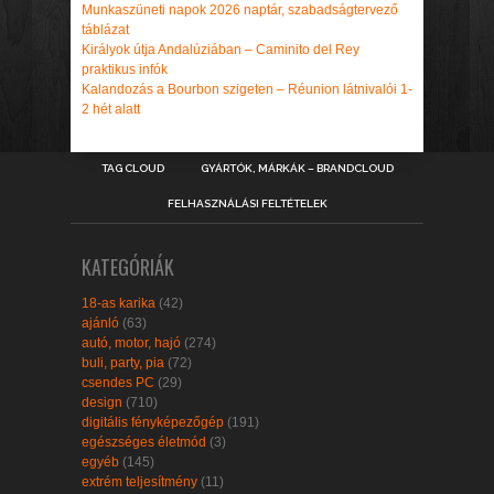
Munkaszüneti napok 2026 naptár, szabadságtervező
táblázat
Királyok útja Andalúziában – Caminito del Rey
praktikus infók
Kalandozás a Bourbon szigeten – Réunion látnivalói 1-
2 hét alatt
TAG CLOUD
GYÁRTÓK, MÁRKÁK – BRANDCLOUD
FELHASZNÁLÁSI FELTÉTELEK
KATEGÓRIÁK
18-as karika
(42)
ajánló
(63)
autó, motor, hajó
(274)
buli, party, pia
(72)
csendes PC
(29)
design
(710)
digitális fényképezőgép
(191)
egészséges életmód
(3)
egyéb
(145)
extrém teljesítmény
(11)