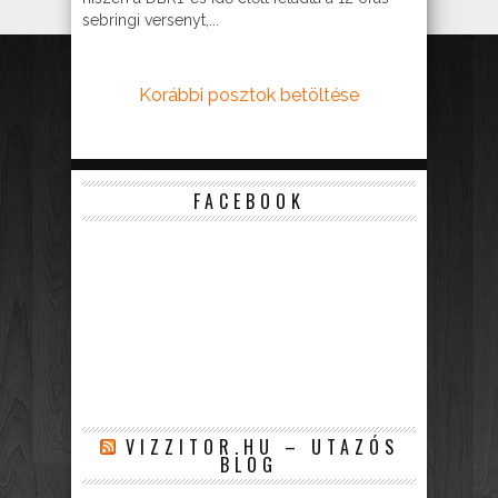
sebringi versenyt,...
Korábbi posztok betöltése
FACEBOOK
VIZZITOR.HU – UTAZÓS
BLOG