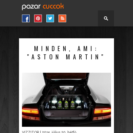
MINDEN, AMI:
"ASTON MARTIN"
VIZZITOR
| 2015. július 20. hétfő