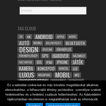
TAG CLOUD
ANDROID
4K
APPLE
3D
AUDIO
AUTÓ
BLUETOOTH
BICIKLI
BILLENTYŰZET
DESIGN
FÉNYKÉPEZŐ
DIGICAM
HARDVER
GPS
FÉNYKÉPEZŐGÉP
HÁZIMOZI
JÁTÉK
IOS
IPHONE
IPAD
HÁZTARTÁS
KAMERA
KONCEPCIÓ
LED
KONZOL
LUXUS
MOBIL
NFC
MEGAPIXEL
OKOSTELEFON
OKOSÓRA
OUTDOOR
Ez a weboldal cookie-kat és más követési megoldásokat alkalmaz
TABLET
SAMSUNG
SPORT
ROBOT
elemzésekhez, a felhasználói élmény javításához, személyre szabott
WIFI
TESZT
VIDEÓ
VÍZÁLLÓ
ZENE
ZÖLD
hirdetésekhez és a hirdetési csalások felderítéséhez. Az Adatvédelmi
ÓRA
ÉRINTŐKÉPERNYŐ
tájékoztatóban részletesen is megtalálhatóak ezek az információk.
ÉPÍTÉSZET