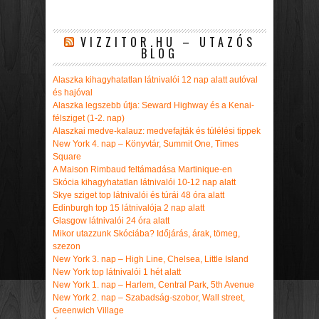
VIZZITOR.HU – UTAZÓS
BLOG
Alaszka kihagyhatatlan látnivalói 12 nap alatt autóval
és hajóval
Alaszka legszebb útja: Seward Highway és a Kenai-
félsziget (1-2. nap)
Alaszkai medve-kalauz: medvefajták és túlélési tippek
New York 4. nap – Könyvtár, Summit One, Times
Square
A Maison Rimbaud feltámadása Martinique-en
Skócia kihagyhatatlan látnivalói 10-12 nap alatt
Skye sziget top látnivalói és túrái 48 óra alatt
Edinburgh top 15 látnivalója 2 nap alatt
Glasgow látnivalói 24 óra alatt
Mikor utazzunk Skóciába? Időjárás, árak, tömeg,
szezon
New York 3. nap – High Line, Chelsea, Little Island
New York top látnivalói 1 hét alatt
New York 1. nap – Harlem, Central Park, 5th Avenue
New York 2. nap – Szabadság-szobor, Wall street,
Greenwich Village