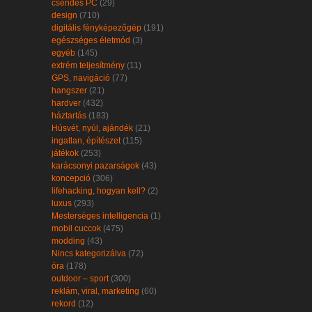
csendes PC
(29)
design
(710)
digitális fényképezőgép
(191)
egészséges életmód
(3)
egyéb
(145)
extrém teljesítmény
(11)
GPS, navigáció
(77)
hangszer
(21)
hardver
(432)
háztartás
(183)
Húsvét, nyúl, ajándék
(21)
ingatlan, építészet
(115)
játékok
(253)
karácsonyi pazarságok
(43)
koncepció
(306)
lifehacking, hogyan kell?
(2)
luxus
(293)
Mesterséges intelligencia
(1)
mobil cuccok
(475)
modding
(43)
Nincs kategorizálva
(72)
óra
(178)
outdoor – sport
(300)
reklám, viral, marketing
(60)
rekord
(12)