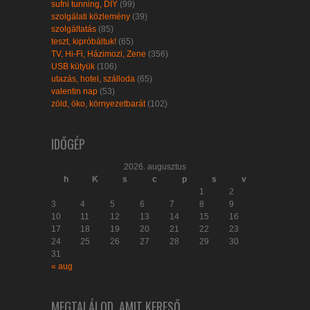
sufni tunning, DIY
(99)
szolgálati közlemény
(39)
szolgáltatás
(85)
teszt, kipróbáltuk!
(65)
TV, Hi-Fi, Házimozi, Zene
(356)
USB kütyük
(106)
utazás, hotel, szálloda
(65)
valentin nap
(53)
zöld, öko, környezetbarát
(102)
IDŐGÉP
2026. augusztus
h
K
s
c
p
s
v
1
2
3
4
5
6
7
8
9
10
11
12
13
14
15
16
17
18
19
20
21
22
23
24
25
26
27
28
29
30
31
« aug
MEGTALÁLOD, AMIT KERESŐ