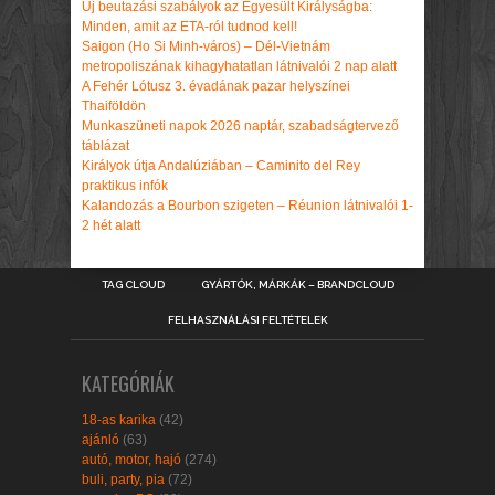
Új beutazási szabályok az Egyesült Királyságba:
Minden, amit az ETA-ról tudnod kell!
Saigon (Ho Si Minh-város) – Dél-Vietnám
metropoliszának kihagyhatatlan látnivalói 2 nap alatt
A Fehér Lótusz 3. évadának pazar helyszínei
Thaiföldön
Munkaszüneti napok 2026 naptár, szabadságtervező
táblázat
Királyok útja Andalúziában – Caminito del Rey
praktikus infók
Kalandozás a Bourbon szigeten – Réunion látnivalói 1-
2 hét alatt
TAG CLOUD
GYÁRTÓK, MÁRKÁK – BRANDCLOUD
FELHASZNÁLÁSI FELTÉTELEK
KATEGÓRIÁK
18-as karika
(42)
ajánló
(63)
autó, motor, hajó
(274)
buli, party, pia
(72)