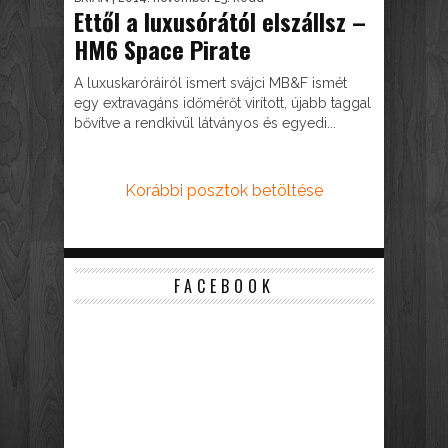
Ettől a luxusórától elszállsz –
HM6 Space Pirate
A luxuskaróráiról ismert svájci MB&F ismét
egy extravagáns időmérőt virított, újabb taggal
bővítve a rendkívül látványos és egyedi...
Korábbi posztok betöltése
FACEBOOK