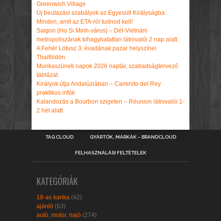
Greenwich Village
Új beutazási szabályok az Egyesült Királyságba:
Minden, amit az ETA-ról tudnod kell!
Saigon (Ho Si Minh-város) – Dél-Vietnám
metropoliszának kihagyhatatlan látnivalói 2 nap alatt
A Fehér Lótusz 3. évadának pazar helyszínei
Thaiföldön
Munkaszüneti napok 2026 naptár, szabadságtervező
táblázat
Királyok útja Andalúziában – Caminito del Rey
praktikus infók
Kalandozás a Bourbon szigeten – Réunion látnivalói 1-
2 hét alatt
TAG CLOUD
GYÁRTÓK, MÁRKÁK – BRANDCLOUD
FELHASZNÁLÁSI FELTÉTELEK
KATEGÓRIÁK
18-as karika
(42)
ajánló
(63)
autó, motor, hajó
(274)