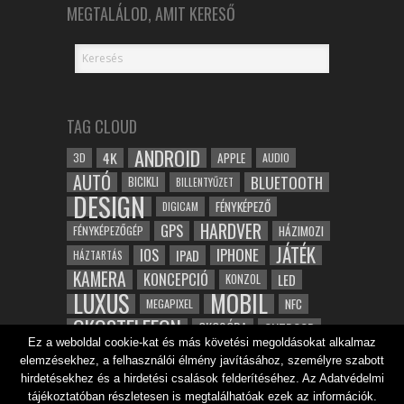
MEGTALÁLOD, AMIT KERESŐ
TAG CLOUD
ANDROID
4K
APPLE
3D
AUDIO
AUTÓ
BLUETOOTH
BICIKLI
BILLENTYŰZET
DESIGN
FÉNYKÉPEZŐ
DIGICAM
HARDVER
GPS
FÉNYKÉPEZŐGÉP
HÁZIMOZI
JÁTÉK
IOS
IPHONE
IPAD
HÁZTARTÁS
KAMERA
KONCEPCIÓ
LED
KONZOL
LUXUS
MOBIL
NFC
MEGAPIXEL
OKOSTELEFON
OKOSÓRA
OUTDOOR
Ez a weboldal cookie-kat és más követési megoldásokat alkalmaz
TABLET
SAMSUNG
SPORT
ROBOT
elemzésekhez, a felhasználói élmény javításához, személyre szabott
WIFI
TESZT
VIDEÓ
VÍZÁLLÓ
ZENE
ZÖLD
hirdetésekhez és a hirdetési csalások felderítéséhez. Az Adatvédelmi
ÓRA
ÉRINTŐKÉPERNYŐ
tájékoztatóban részletesen is megtalálhatóak ezek az információk.
ÉPÍTÉSZET