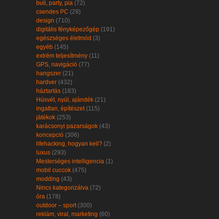
buli, party, pia
(72)
csendes PC
(29)
design
(710)
digitális fényképezőgép
(191)
egészséges életmód
(3)
egyéb
(145)
extrém teljesítmény
(11)
GPS, navigáció
(77)
hangszer
(21)
hardver
(432)
háztartás
(183)
Húsvét, nyúl, ajándék
(21)
ingatlan, építészet
(115)
játékok
(253)
karácsonyi pazarságok
(43)
koncepció
(306)
lifehacking, hogyan kell?
(2)
luxus
(293)
Mesterséges intelligencia
(1)
mobil cuccok
(475)
modding
(43)
Nincs kategorizálva
(72)
óra
(178)
outdoor – sport
(300)
reklám, viral, marketing
(60)