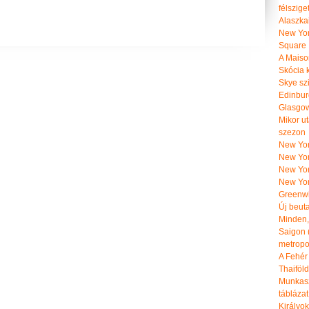
félszige
Alaszka
New Yor
Square
A Maiso
Skócia k
Skye szi
Edinburg
Glasgow 
Mikor u
szezon
New York
New York
New Yor
New Yor
Greenwi
Új beut
Minden, 
Saigon 
metropol
A Fehér
Thaiföl
Munkasz
táblázat
Királyo