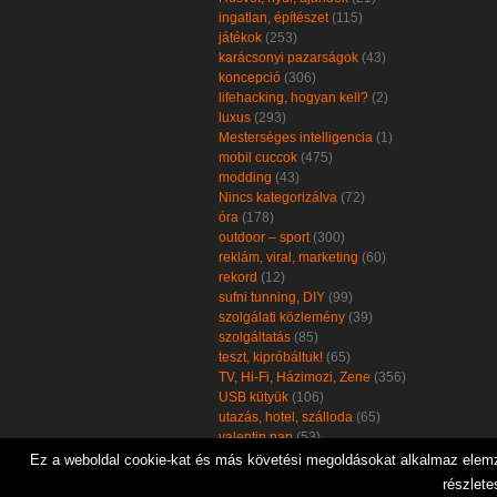
ingatlan, építészet
(115)
játékok
(253)
karácsonyi pazarságok
(43)
koncepció
(306)
lifehacking, hogyan kell?
(2)
luxus
(293)
Mesterséges intelligencia
(1)
mobil cuccok
(475)
modding
(43)
Nincs kategorizálva
(72)
óra
(178)
outdoor – sport
(300)
reklám, viral, marketing
(60)
rekord
(12)
sufni tunning, DIY
(99)
szolgálati közlemény
(39)
szolgáltatás
(85)
teszt, kipróbáltuk!
(65)
TV, Hi-Fi, Házimozi, Zene
(356)
USB kütyük
(106)
utazás, hotel, szálloda
(65)
valentin nap
(53)
zöld, öko, környezetbarát
(102)
Ez a weboldal cookie-kat és más követési megoldásokat alkalmaz elemzé
részlete