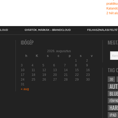
praktiku
Kalando
2 hét ala
CLOUD
GYÁRTÓK, MÁRKÁK – BRANDCLOUD
FELHASZNÁLÁSI FELTÉ
IDŐGÉP
MEGT
2026. augusztus
h
K
s
c
p
s
v
1
2
3
4
5
6
7
8
9
TAG 
10
11
12
13
14
15
16
17
18
19
20
21
22
23
3D
24
25
26
27
28
29
30
31
AUT
« aug
BLU
FÉNYK
HAR
IPAD