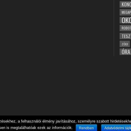
KONC
MEGAP
OK
ROBO
TESZ
ZÖLD
ÓRA
sekhez, a felhasználói élmény javításához, személyre szabott hirdetésekhez
sen is megtalálhatóak ezek az információk.
Rendben
Adatvédelmi tájl