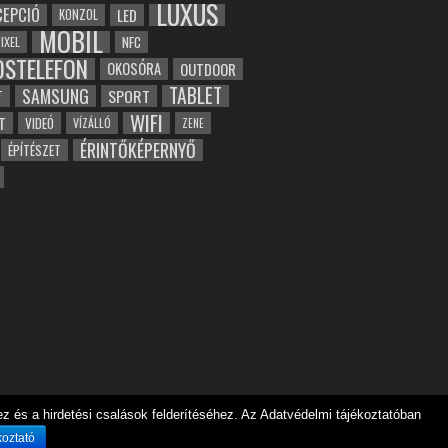
LUXUS
EPCIÓ
LED
KONZOL
MOBIL
NFC
IXEL
OSTELEFON
OKOSÓRA
OUTDOOR
TABLET
SAMSUNG
SPORT
T
WIFI
T
VIDEÓ
VÍZÁLLÓ
ZENE
ÉRINTŐKÉPERNYŐ
ÉPÍTÉSZET
 és a hirdetési csalások felderítéséhez. Az Adatvédelmi tájékoztatóban
koztató