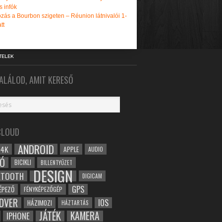
s infók
zás a Bourbon szigeten – Réunion látnivalói 1-
tt
TELEK
ALÁLOD, AMIT KERESŐ
CLOUD
ANDROID
4K
APPLE
AUDIO
Ó
BICIKLI
BILLENTYŰZET
DESIGN
ETOOTH
DIGICAM
GPS
ÉPEZŐ
FÉNYKÉPEZŐGÉP
DVER
IOS
HÁZIMOZI
HÁZTARTÁS
JÁTÉK
KAMERA
IPHONE