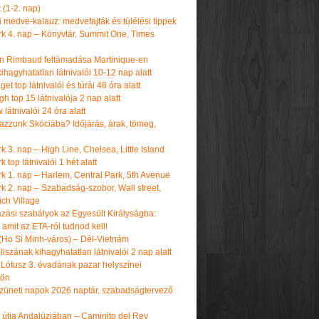
t (1-2. nap)
i medve-kalauz: medvefajták és túlélési tippek
k 4. nap – Könyvtár, Summit One, Times
n Rimbaud feltámadása Martinique-en
ihagyhatatlan látnivalói 10-12 nap alatt
get top látnivalói és túrái 48 óra alatt
h top 15 látnivalója 2 nap alatt
látnivalói 24 óra alatt
tazzunk Skóciába? Időjárás, árak, tömeg,
 3. nap – High Line, Chelsea, Little Island
 top látnivalói 1 hét alatt
k 1. nap – Harlem, Central Park, 5th Avenue
k 2. nap – Szabadság-szobor, Wall street,
ch Village
azási szabályok az Egyesült Királyságba:
amit az ETA-ról tudnod kell!
(Ho Si Minh-város) – Dél-Vietnám
iszának kihagyhatatlan látnivalói 2 nap alatt
 Lótusz 3. évadának pazar helyszínei
dön
üneti napok 2026 naptár, szabadságtervező
k útja Andalúziában – Caminito del Rey