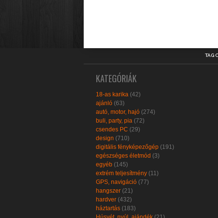
TAG 
KATEGÓRIÁK
18-as karika
(42)
ajánló
(63)
autó, motor, hajó
(274)
buli, party, pia
(72)
csendes PC
(29)
design
(710)
digitális fényképezőgép
(191)
egészséges életmód
(3)
egyéb
(145)
extrém teljesítmény
(11)
GPS, navigáció
(77)
hangszer
(21)
hardver
(432)
háztartás
(183)
Húsvét, nyúl, ajándék
(21)