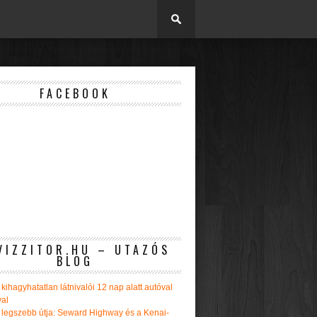
FACEBOOK
VIZZITOR.HU – UTAZÓS
BLOG
kihagyhatatlan látnivalói 12 nap alatt autóval
val
 legszebb útja: Seward Highway és a Kenai-