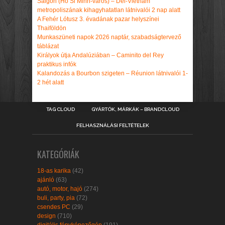
Saigon (Ho Si Minh-város) – Dél-Vietnám
metropoliszának kihagyhatatlan látnivalói 2 nap alatt
A Fehér Lótusz 3. évadának pazar helyszínei
Thaiföldön
Munkaszüneti napok 2026 naptár, szabadságtervező
táblázat
Királyok útja Andalúziában – Caminito del Rey
praktikus infók
Kalandozás a Bourbon szigeten – Réunion látnivalói 1-
2 hét alatt
TAG CLOUD
GYÁRTÓK, MÁRKÁK – BRANDCLOUD
FELHASZNÁLÁSI FELTÉTELEK
KATEGÓRIÁK
18-as karika
(42)
ajánló
(63)
autó, motor, hajó
(274)
buli, party, pia
(72)
csendes PC
(29)
design
(710)
digitális fényképezőgép
(191)