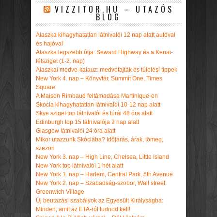
VIZZITOR.HU – UTAZÓS
BLOG
Alaszka kihagyhatatlan látnivalói 12 nap alatt autóval
és hajóval
Alaszka legszebb útja: Seward Highway és a Kenai-
félsziget (1-2. nap)
Alaszkai medve-kalauz: medvefajták és túlélési tippek
New York 4. nap – Könyvtár, Summit One, Times
Square
A Maison Rimbaud feltámadása Martinique-en
Skócia kihagyhatatlan látnivalói 10-12 nap alatt
Skye sziget top látnivalói és túrái 48 óra alatt
Edinburgh top 15 látnivalója 2 nap alatt
Glasgow látnivalói 24 óra alatt
Mikor utazzunk Skóciába? Időjárás, árak, tömeg,
szezon
New York 3. nap – High Line, Chelsea, Little Island
New York top látnivalói 1 hét alatt
New York 1. nap – Harlem, Central Park, 5th Avenue
New York 2. nap – Szabadság-szobor, Wall street,
Greenwich Village
Új beutazási szabályok az Egyesült Királyságba:
Minden, amit az ETA-ról tudnod kell!