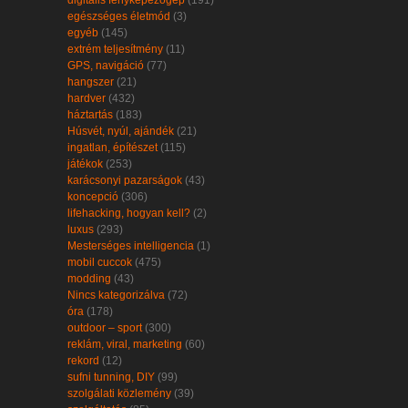
egészséges életmód
(3)
egyéb
(145)
extrém teljesítmény
(11)
GPS, navigáció
(77)
hangszer
(21)
hardver
(432)
háztartás
(183)
Húsvét, nyúl, ajándék
(21)
ingatlan, építészet
(115)
játékok
(253)
karácsonyi pazarságok
(43)
koncepció
(306)
lifehacking, hogyan kell?
(2)
luxus
(293)
Mesterséges intelligencia
(1)
mobil cuccok
(475)
modding
(43)
Nincs kategorizálva
(72)
óra
(178)
outdoor – sport
(300)
reklám, viral, marketing
(60)
rekord
(12)
sufni tunning, DIY
(99)
szolgálati közlemény
(39)