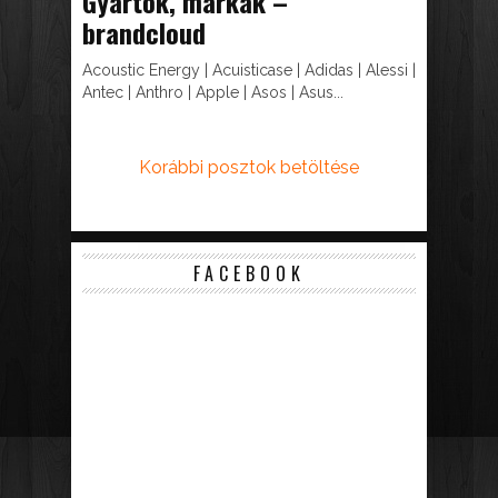
Gyártók, márkák –
brandcloud
Acoustic Energy | Acuisticase | Adidas | Alessi |
Antec | Anthro | Apple | Asos | Asus...
Korábbi posztok betöltése
FACEBOOK