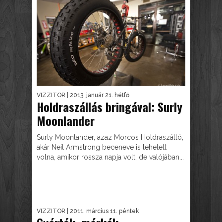
VIZZITOR
| 2013. január 21. hétfő
Holdraszállás bringával: Surly
Moonlander
Surly Moonlander, azaz Morcos Holdraszálló,
akár Neil Armstrong beceneve is lehetett
volna, amikor rossza napja volt, de valójában...
VIZZITOR
| 2011. március 11. péntek