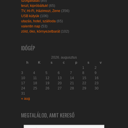
szolgáltatás
(85)
teszt, kipróbáltuk!
(65)
TV, Hi-Fi, Házimozi, Zene
(356)
USB kütyük
(106)
utazás, hotel, szálloda
(65)
valentin nap
(53)
zöld, öko, környezetbarát
(102)
IDŐGÉP
2026. augusztus
h
K
s
c
p
s
v
1
2
3
4
5
6
7
8
9
10
11
12
13
14
15
16
17
18
19
20
21
22
23
24
25
26
27
28
29
30
31
« aug
MEGTALÁLOD, AMIT KERESŐ