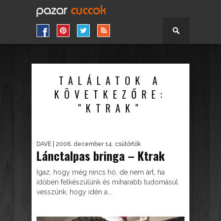
TALÁLATOK A
KÖVETKEZŐRE:
"KTRAK"
DAVE
| 2006. december 14. csütörtök
Lánctalpas bringa – Ktrak
Igaz, hogy még nincs hó, de nem árt, ha
időben felkészülünk és miharabb tudomásul
vesszünk, hogy idén a...