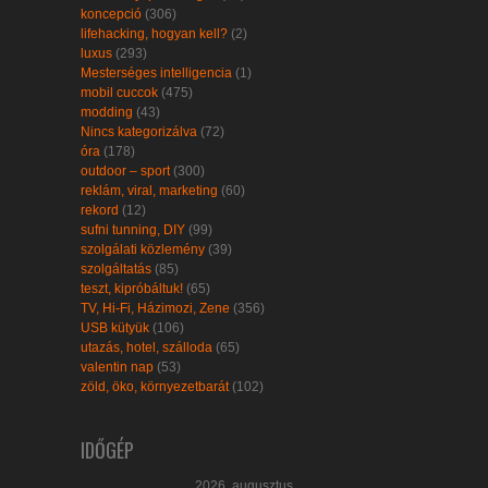
koncepció
(306)
lifehacking, hogyan kell?
(2)
luxus
(293)
Mesterséges intelligencia
(1)
mobil cuccok
(475)
modding
(43)
Nincs kategorizálva
(72)
óra
(178)
outdoor – sport
(300)
reklám, viral, marketing
(60)
rekord
(12)
sufni tunning, DIY
(99)
szolgálati közlemény
(39)
szolgáltatás
(85)
teszt, kipróbáltuk!
(65)
TV, Hi-Fi, Házimozi, Zene
(356)
USB kütyük
(106)
utazás, hotel, szálloda
(65)
valentin nap
(53)
zöld, öko, környezetbarát
(102)
IDŐGÉP
2026. augusztus