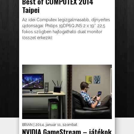
Best of COMPUTEX 2014
Taipei
Az idei Computex legizgalmasabb, díjnyertes
újdonságai: Philips 19DP6QJNS 2 x 19″ 22,5
fokos szögben hajtogatható dual monitor
(ősszel érkezik):
BRIAN
| 2014. január 11. szombat
NVIDIA GameStream – játékok