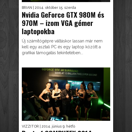
BRIAN
| 2014. október 15. szerda
Nvidia GeForce GTX 980M és
970M – izom VGA gémer
laptopokba
Új számítógépre váltáskor lassan már nem
kell egy asztali PC és egy laptop között a
grafikai támogatás tekintetében...
VIZZITOR
| 2014. június 9. hétfő