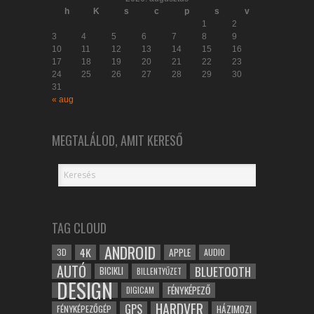
h
K
s
c
p
s
v
1
2
3
4
5
6
7
8
9
10
11
12
13
14
15
16
17
18
19
20
21
22
23
24
25
26
27
28
29
30
31
« aug
MEGTALÁLOD, AMIT KERESŐ
TAG CLOUD
ANDROID
4K
APPLE
3D
AUDIO
AUTÓ
BLUETOOTH
BICIKLI
BILLENTYŰZET
DESIGN
FÉNYKÉPEZŐ
DIGICAM
HARDVER
GPS
FÉNYKÉPEZŐGÉP
HÁZIMOZI