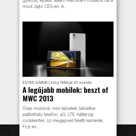
gyártott, épített Steam Machine-t mutatott be a
most zajló CES-en. A...
EGYED GÁBOR
| 2013. február 27. szerda
A legújabb mobilok: beszt of
MWC 2013
Óriás mobilok, mini tabletek, tabletbe
pattintható telefon, 4G, LTE, háttérzaj
csökkentés, 10 megapixel feletti kamerák,
F1.9-es...