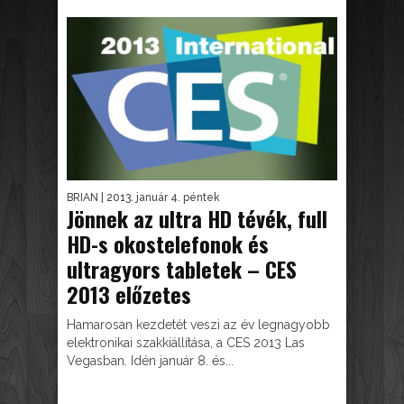
BRIAN
| 2013. január 4. péntek
Jönnek az ultra HD tévék, full
HD-s okostelefonok és
ultragyors tabletek – CES
2013 előzetes
Hamarosan kezdetét veszi az év legnagyobb
elektronikai szakkiállítása, a CES 2013 Las
Vegasban. Idén január 8. és...