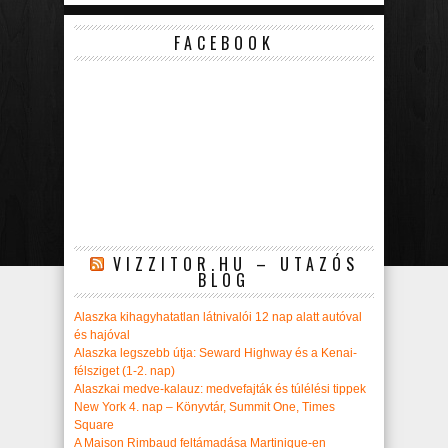
FACEBOOK
VIZZITOR.HU – UTAZÓS
BLOG
Alaszka kihagyhatatlan látnivalói 12 nap alatt autóval
és hajóval
Alaszka legszebb útja: Seward Highway és a Kenai-
félsziget (1-2. nap)
Alaszkai medve-kalauz: medvefajták és túlélési tippek
New York 4. nap – Könyvtár, Summit One, Times
Square
A Maison Rimbaud feltámadása Martinique-en