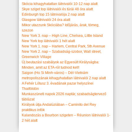
Skócia kihagyhatatlan látnivalói 10-12 nap alatt
Skye sziget top látnivalói és túrái 48 óra alatt
Edinburgh top 15 látnivalója 2 nap alatt
Glasgow látnivalói 24 óra alatt
Mikor utazzunk Skóciába? Időjárás, árak, tömeg,
szezon
New York 3. nap – High Line, Chelsea, Little Island
New York top látnivalói 1 hét alatt
New York 1. nap – Harlem, Central Park, 5th Avenue
New York 2. nap – Szabadság-szobor, Wall street,
Greenwich Village
Új beutazási szabályok az Egyesült Királyságba:
Minden, amit az ETA-ról tudnod kell!
Saigon (Ho Si Minh-város) – Dél-Vietnám
metropoliszának kihagyhatatlan látnivalói 2 nap alatt
A Fehér Lótusz 3. évadának pazar helyszínei
Thaiföldön
Munkaszüneti napok 2026 naptár, szabadságtervező
táblázat
Királyok útja Andalúziában – Caminito del Rey
praktikus infók
Kalandozás a Bourbon szigeten – Réunion látnivalói 1-
2 hét alatt