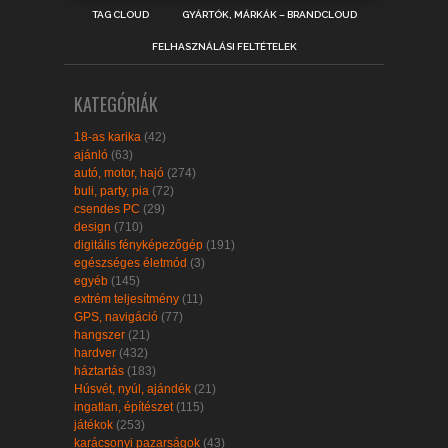
TAG CLOUD
GYÁRTÓK, MÁRKÁK – BRANDCLOUD
FELHASZNÁLÁSI FELTÉTELEK
KATEGÓRIÁK
18-as karika
(42)
ajánló
(63)
autó, motor, hajó
(274)
buli, party, pia
(72)
csendes PC
(29)
design
(710)
digitális fényképezőgép
(191)
egészséges életmód
(3)
egyéb
(145)
extrém teljesítmény
(11)
GPS, navigáció
(77)
hangszer
(21)
hardver
(432)
háztartás
(183)
Húsvét, nyúl, ajándék
(21)
ingatlan, építészet
(115)
játékok
(253)
karácsonyi pazarságok
(43)