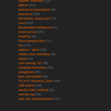
ingatlan, építészet
(115)
játékok
(253)
karácsonyi pazarságok
(43)
koncepció
(306)
lifehacking, hogyan kell?
(2)
luxus
(293)
Mesterséges intelligencia
(1)
mobil cuccok
(475)
modding
(43)
Nincs kategorizálva
(72)
óra
(178)
outdoor – sport
(300)
reklám, viral, marketing
(60)
rekord
(12)
sufni tunning, DIY
(99)
szolgálati közlemény
(39)
szolgáltatás
(85)
teszt, kipróbáltuk!
(65)
TV, Hi-Fi, Házimozi, Zene
(356)
USB kütyük
(106)
utazás, hotel, szálloda
(65)
valentin nap
(53)
zöld, öko, környezetbarát
(102)