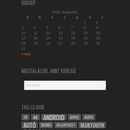
IDŐGÉP
2026. augusztus
h
K
s
c
p
s
v
1
2
3
4
5
6
7
8
9
10
11
12
13
14
15
16
17
18
19
20
21
22
23
24
25
26
27
28
29
30
31
« aug
MEGTALÁLOD, AMIT KERESŐ
TAG CLOUD
ANDROID
4K
APPLE
3D
AUDIO
AUTÓ
BLUETOOTH
BICIKLI
BILLENTYŰZET