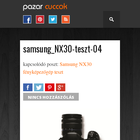
samsung_NX30-teszt-04
kapcsolódó poszt:
Samsung NX30
fényképezőgép teszt
SHARE
TWEET
SHARE
SHARE
NINCS HOZZÁSZÓLÁS