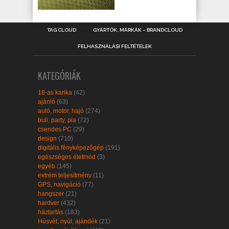
TAG CLOUD
GYÁRTÓK, MÁRKÁK – BRANDCLOUD
FELHASZNÁLÁSI FELTÉTELEK
KATEGÓRIÁK
18-as karika
(42)
ajánló
(63)
autó, motor, hajó
(274)
buli, party, pia
(72)
csendes PC
(29)
design
(710)
digitális fényképezőgép
(191)
egészséges életmód
(3)
egyéb
(145)
extrém teljesítmény
(11)
GPS, navigáció
(77)
hangszer
(21)
hardver
(432)
háztartás
(183)
Húsvét, nyúl, ajándék
(21)