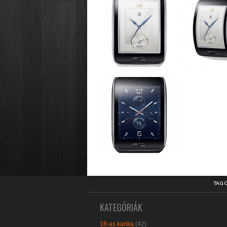
TAG 
KATEGÓRIÁK
18-as karika
(42)