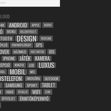
CLOUD
ANDROID
4K
APPLE
AUDIO
Ó
BICIKLI
BILLENTYŰZET
DESIGN
ETOOTH
DIGICAM
GPS
ÉPEZŐ
FÉNYKÉPEZŐGÉP
DVER
IOS
HÁZIMOZI
HÁZTARTÁS
JÁTÉK
KAMERA
IPHONE
LUXUS
EPCIÓ
LED
KONZOL
MOBIL
NFC
IXEL
OSTELEFON
OKOSÓRA
OUTDOOR
TABLET
SAMSUNG
SPORT
T
WIFI
T
VIDEÓ
VÍZÁLLÓ
ZENE
ÉRINTŐKÉPERNYŐ
ÉPÍTÉSZET