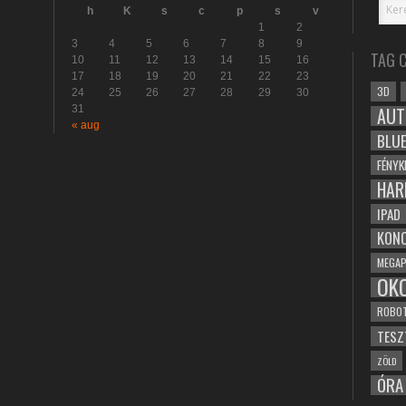
h
K
s
c
p
s
v
1
2
3
4
5
6
7
8
9
TAG 
10
11
12
13
14
15
16
17
18
19
20
21
22
23
3D
24
25
26
27
28
29
30
31
AUT
« aug
BLU
FÉNYK
HAR
IPAD
KONC
MEGAP
OK
ROBO
TESZ
ZÖLD
ÓRA