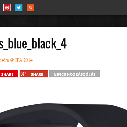
s_blue_black_4
osóra @ IFA 2014
SHARE
SHARE
NINCS HOZZÁSZÓLÁS