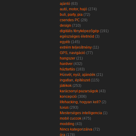
ajánló
(63)
autó, motor, hajó
(274)
buli, party, pia
(72)
csendes PC
(29)
design
(710)
digitális fényképezőgép
(191)
egészséges életmód
(3)
egyéb
(145)
extrém teljesítmény
(11)
GPS, navigáció
(77)
hangszer
(21)
hardver
(432)
háztartás
(183)
Húsvét, nyúl, ajándék
(21)
ingatlan, építészet
(115)
játékok
(253)
karácsonyi pazarságok
(43)
koncepció
(306)
lifehacking, hogyan kell?
(2)
luxus
(293)
Mesterséges intelligencia
(1)
mobil cuccok
(475)
modding
(43)
Nincs kategorizálva
(72)
óra
(178)