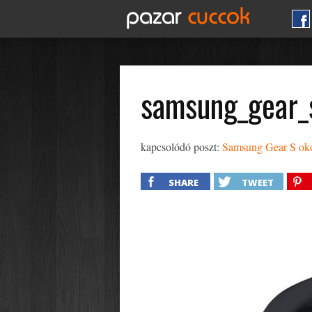
samsung_gear_
kapcsolódó poszt:
Samsung Gear S ok
SHARE
TWEET