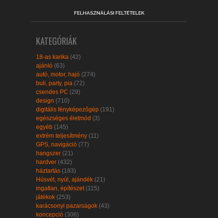
FELHASZNÁLÁSI FELTÉTELEK
KATEGÓRIÁK
18-as karika
(42)
ajánló
(63)
autó, motor, hajó
(274)
buli, party, pia
(72)
csendes PC
(29)
design
(710)
digitális fényképezőgép
(191)
egészséges életmód
(3)
egyéb
(145)
extrém teljesítmény
(11)
GPS, navigáció
(77)
hangszer
(21)
hardver
(432)
háztartás
(183)
Húsvét, nyúl, ajándék
(21)
ingatlan, építészet
(115)
játékok
(253)
karácsonyi pazarságok
(43)
koncepció
(306)