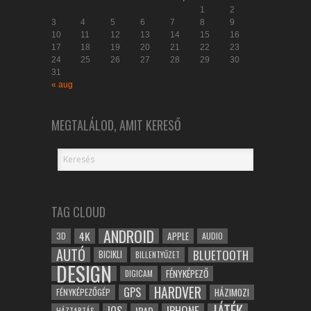
1
2
3
4
5
6
7
8
9
10
11
12
13
14
15
16
17
18
19
20
21
22
23
24
25
26
27
28
29
30
31
« aug
MEGTALÁLOD, AMIT KERESŐ
TAG CLOUD
ANDROID
4K
APPLE
3D
AUDIO
AUTÓ
BLUETOOTH
BICIKLI
BILLENTYŰZET
DESIGN
FÉNYKÉPEZŐ
DIGICAM
HARDVER
GPS
FÉNYKÉPEZŐGÉP
HÁZIMOZI
JÁTÉK
IOS
IPHONE
IPAD
HÁZTARTÁS