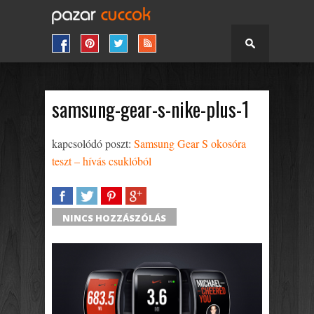
samsung-gear-s-nike-plus-1
kapcsolódó poszt:
Samsung Gear S okosóra
teszt – hívás csuklóból
SHARE
TWEET
SHARE
SHARE
NINCS HOZZÁSZÓLÁS