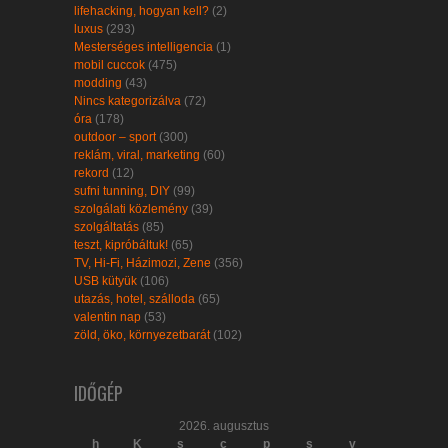
lifehacking, hogyan kell?
(2)
luxus
(293)
Mesterséges intelligencia
(1)
mobil cuccok
(475)
modding
(43)
Nincs kategorizálva
(72)
óra
(178)
outdoor – sport
(300)
reklám, viral, marketing
(60)
rekord
(12)
sufni tunning, DIY
(99)
szolgálati közlemény
(39)
szolgáltatás
(85)
teszt, kipróbáltuk!
(65)
TV, Hi-Fi, Házimozi, Zene
(356)
USB kütyük
(106)
utazás, hotel, szálloda
(65)
valentin nap
(53)
zöld, öko, környezetbarát
(102)
IDŐGÉP
2026. augusztus
h
K
s
c
p
s
v