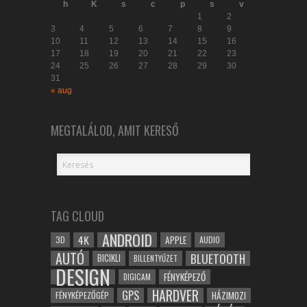
h
K
s
c
p
s
v
1
2
3
4
5
6
7
8
9
10
11
12
13
14
15
16
17
18
19
20
21
22
23
24
25
26
27
28
29
30
31
« aug
MEGTALÁLOD, AMIT KERESŐ
TAG CLOUD
ANDROID
4K
APPLE
3D
AUDIO
AUTÓ
BLUETOOTH
BICIKLI
BILLENTYŰZET
DESIGN
FÉNYKÉPEZŐ
DIGICAM
HARDVER
GPS
FÉNYKÉPEZŐGÉP
HÁZIMOZI