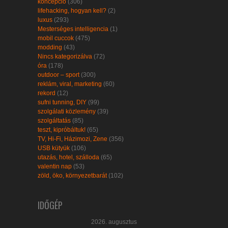
koncepció
(306)
lifehacking, hogyan kell?
(2)
luxus
(293)
Mesterséges intelligencia
(1)
mobil cuccok
(475)
modding
(43)
Nincs kategorizálva
(72)
óra
(178)
outdoor – sport
(300)
reklám, viral, marketing
(60)
rekord
(12)
sufni tunning, DIY
(99)
szolgálati közlemény
(39)
szolgáltatás
(85)
teszt, kipróbáltuk!
(65)
TV, Hi-Fi, Házimozi, Zene
(356)
USB kütyük
(106)
utazás, hotel, szálloda
(65)
valentin nap
(53)
zöld, öko, környezetbarát
(102)
IDŐGÉP
2026. augusztus