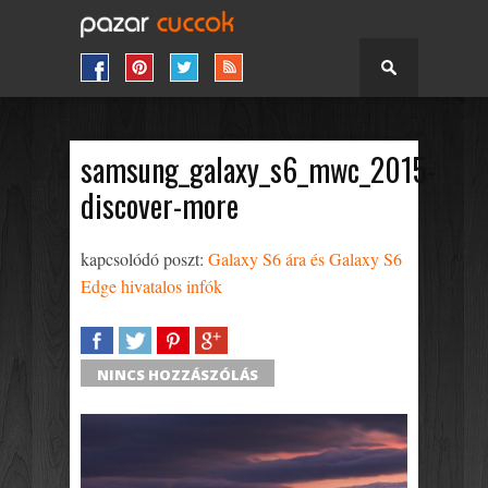
samsung_galaxy_s6_mwc_2015-
discover-more
kapcsolódó poszt:
Galaxy S6 ára és Galaxy S6
Edge hivatalos infók
SHARE
TWEET
SHARE
SHARE
NINCS HOZZÁSZÓLÁS