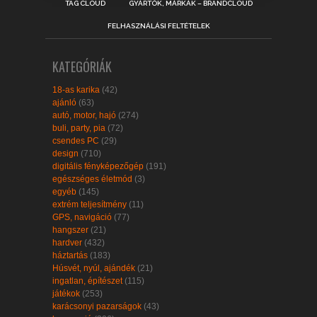
TAG CLOUD
GYÁRTÓK, MÁRKÁK – BRANDCLOUD
FELHASZNÁLÁSI FELTÉTELEK
KATEGÓRIÁK
18-as karika
(42)
ajánló
(63)
autó, motor, hajó
(274)
buli, party, pia
(72)
csendes PC
(29)
design
(710)
digitális fényképezőgép
(191)
egészséges életmód
(3)
egyéb
(145)
extrém teljesítmény
(11)
GPS, navigáció
(77)
hangszer
(21)
hardver
(432)
háztartás
(183)
Húsvét, nyúl, ajándék
(21)
ingatlan, építészet
(115)
játékok
(253)
karácsonyi pazarságok
(43)