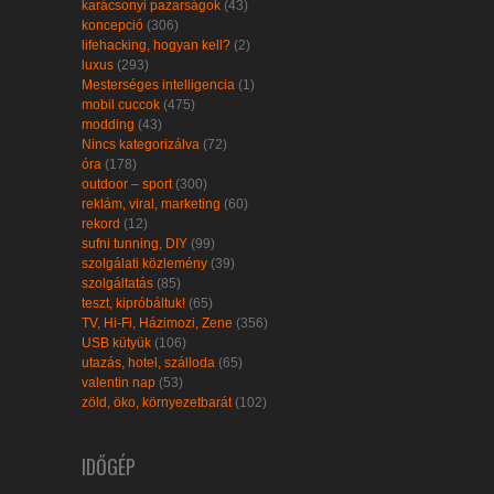
karácsonyi pazarságok
(43)
koncepció
(306)
lifehacking, hogyan kell?
(2)
luxus
(293)
Mesterséges intelligencia
(1)
mobil cuccok
(475)
modding
(43)
Nincs kategorizálva
(72)
óra
(178)
outdoor – sport
(300)
reklám, viral, marketing
(60)
rekord
(12)
sufni tunning, DIY
(99)
szolgálati közlemény
(39)
szolgáltatás
(85)
teszt, kipróbáltuk!
(65)
TV, Hi-Fi, Házimozi, Zene
(356)
USB kütyük
(106)
utazás, hotel, szálloda
(65)
valentin nap
(53)
zöld, öko, környezetbarát
(102)
IDŐGÉP