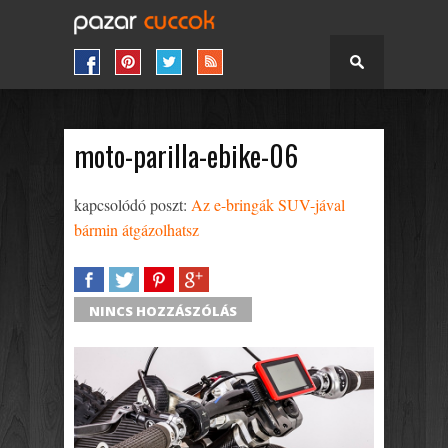
moto-parilla-ebike-06
kapcsolódó poszt:
Az e-bringák SUV-jával
bármin átgázolhatsz
SHARE
TWEET
SHARE
SHARE
NINCS HOZZÁSZÓLÁS