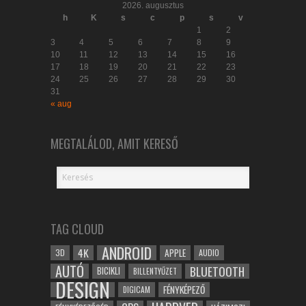
2026. augusztus
h
K
s
c
p
s
v
1
2
3
4
5
6
7
8
9
10
11
12
13
14
15
16
17
18
19
20
21
22
23
24
25
26
27
28
29
30
31
« aug
MEGTALÁLOD, AMIT KERESŐ
TAG CLOUD
ANDROID
4K
APPLE
3D
AUDIO
AUTÓ
BLUETOOTH
BICIKLI
BILLENTYŰZET
DESIGN
FÉNYKÉPEZŐ
DIGICAM