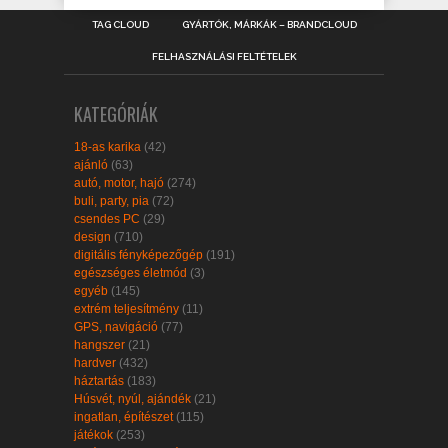
TAG CLOUD
GYÁRTÓK, MÁRKÁK – BRANDCLOUD
FELHASZNÁLÁSI FELTÉTELEK
KATEGÓRIÁK
18-as karika
(42)
ajánló
(63)
autó, motor, hajó
(274)
buli, party, pia
(72)
csendes PC
(29)
design
(710)
digitális fényképezőgép
(191)
egészséges életmód
(3)
egyéb
(145)
extrém teljesítmény
(11)
GPS, navigáció
(77)
hangszer
(21)
hardver
(432)
háztartás
(183)
Húsvét, nyúl, ajándék
(21)
ingatlan, építészet
(115)
játékok
(253)