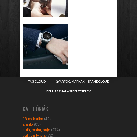
TAG CLOUD
GYÁRTÓK, MÁRKÁK – BRANDCLOUD
FELHASZNÁLÁSI FELTÉTELEK
KATEGÓRIÁK
18-as karika
(42)
ajánló
(63)
autó, motor, hajó
(274)
buli, party, pia
(72)