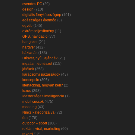
csendes PC
(29)
design
(710)
digitális fényképezőgép
(191)
egészséges életmód
(3)
egyéb
(145)
extrém teljesítmény
(11)
GPS, navigáció
(77)
hangszer
(21)
hardver
(432)
háztartás
(183)
Húsvét, nyúl, ajándék
(21)
ingatlan, építészet
(115)
játékok
(253)
karácsonyi pazarságok
(43)
koncepció
(306)
lifehacking, hogyan kell?
(2)
luxus
(293)
Mesterséges intelligencia
(1)
mobil cuccok
(475)
modding
(43)
Nincs kategorizálva
(72)
óra
(178)
outdoor – sport
(300)
reklám, viral, marketing
(60)
rekord
(12)