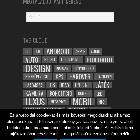
MEGTALÁLOD, AMIT KERESŐ
TAG CLOUD
ANDROID
4K
APPLE
3D
AUDIO
AUTÓ
BLUETOOTH
BICIKLI
BILLENTYŰZET
DESIGN
FÉNYKÉPEZŐ
DIGICAM
HARDVER
GPS
FÉNYKÉPEZŐGÉP
HÁZIMOZI
JÁTÉK
IOS
IPHONE
IPAD
HÁZTARTÁS
KAMERA
KONCEPCIÓ
LED
KONZOL
LUXUS
MOBIL
NFC
MEGAPIXEL
OKOSTELEFON
OKOSÓRA
OUTDOOR
Ez a weboldal cookie-kat és más követési megoldásokat alkalmaz
TABLET
SAMSUNG
SPORT
ROBOT
elemzésekhez, a felhasználói élmény javításához, személyre szabott
WIFI
TESZT
VIDEÓ
VÍZÁLLÓ
ZENE
ZÖLD
hirdetésekhez és a hirdetési csalások felderítéséhez. Az Adatvédelmi
ÓRA
ÉRINTŐKÉPERNYŐ
tájékoztatóban részletesen is megtalálhatóak ezek az információk.
ÉPÍTÉSZET