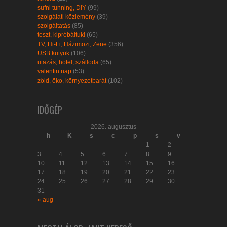
sufni tunning, DIY
(99)
szolgálati közlemény
(39)
szolgáltatás
(85)
teszt, kipróbáltuk!
(65)
TV, Hi-Fi, Házimozi, Zene
(356)
USB kütyük
(106)
utazás, hotel, szálloda
(65)
valentin nap
(53)
zöld, öko, környezetbarát
(102)
IDŐGÉP
2026. augusztus
h
K
s
c
p
s
v
1
2
3
4
5
6
7
8
9
10
11
12
13
14
15
16
17
18
19
20
21
22
23
24
25
26
27
28
29
30
31
« aug