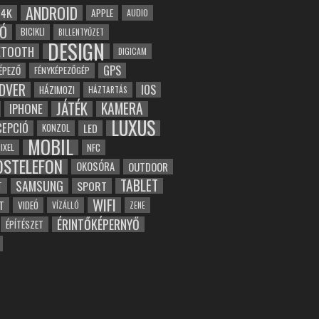
ANDROID
4K
APPLE
AUDIO
Ó
BICIKLI
BILLENTYŰZET
DESIGN
ETOOTH
DIGICAM
GPS
ÉPEZŐ
FÉNYKÉPEZŐGÉP
DVER
IOS
HÁZIMOZI
HÁZTARTÁS
JÁTÉK
KAMERA
IPHONE
LUXUS
EPCIÓ
LED
KONZOL
MOBIL
NFC
IXEL
OSTELEFON
OKOSÓRA
OUTDOOR
TABLET
SAMSUNG
SPORT
T
WIFI
T
VIDEÓ
VÍZÁLLÓ
ZENE
ÉRINTŐKÉPERNYŐ
ÉPÍTÉSZET