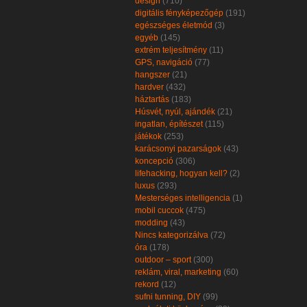
design
(710)
digitális fényképezőgép
(191)
egészséges életmód
(3)
egyéb
(145)
extrém teljesítmény
(11)
GPS, navigáció
(77)
hangszer
(21)
hardver
(432)
háztartás
(183)
Húsvét, nyúl, ajándék
(21)
ingatlan, építészet
(115)
játékok
(253)
karácsonyi pazarságok
(43)
koncepció
(306)
lifehacking, hogyan kell?
(2)
luxus
(293)
Mesterséges intelligencia
(1)
mobil cuccok
(475)
modding
(43)
Nincs kategorizálva
(72)
óra
(178)
outdoor – sport
(300)
reklám, viral, marketing
(60)
rekord
(12)
sufni tunning, DIY
(99)