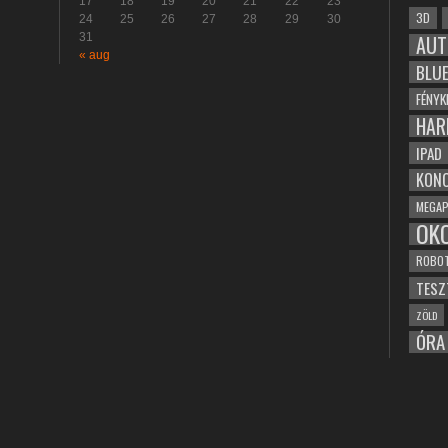
17
18
19
20
21
22
23
3D
24
25
26
27
28
29
30
31
AUT
« aug
BLU
FÉNYK
HAR
IPAD
KONC
MEGAP
OK
ROBO
TESZ
ZÖLD
ÓRA