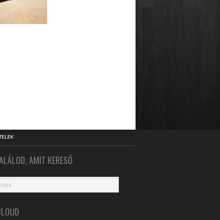
TELEK
ALÁLOD, AMIT KERESŐ
CLOUD