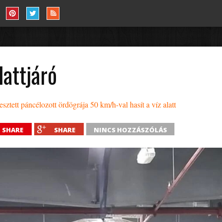
lattjáró
esztett páncélozott ördögrája 50 km/h-val hasít a víz alatt
SHARE
SHARE
NINCS HOZZÁSZÓLÁS