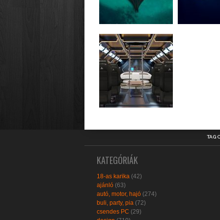
TAG 
KATEGÓRIÁK
18-as karika
(42)
ajánló
(63)
autó, motor, hajó
(274)
buli, party, pia
(72)
csendes PC
(29)