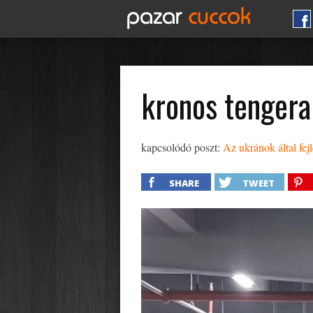
kronos tengera
kapcsolódó poszt:
Az ukránok által fejl
SHARE
TWEET