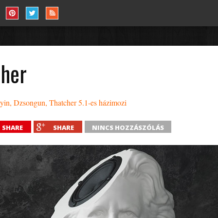
cher
yin, Dzsongun, Thatcher 5.1-es házimozi
SHARE
SHARE
NINCS HOZZÁSZÓLÁS