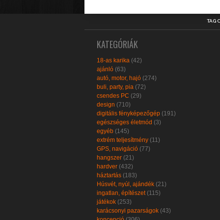
TAG 
KATEGÓRIÁK
18-as karika
(42)
ajánló
(63)
autó, motor, hajó
(274)
buli, party, pia
(72)
csendes PC
(29)
design
(710)
digitális fényképezőgép
(191)
egészséges életmód
(3)
egyéb
(145)
extrém teljesítmény
(11)
GPS, navigáció
(77)
hangszer
(21)
hardver
(432)
háztartás
(183)
Húsvét, nyúl, ajándék
(21)
ingatlan, építészet
(115)
játékok
(253)
karácsonyi pazarságok
(43)
koncepció
(306)