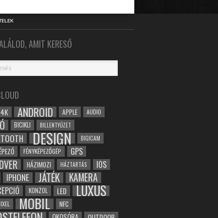
TELEK
ALÁLOD, AMIT KERESŐ
CLOUD
ANDROID
4K
APPLE
AUDIO
Ó
BICIKLI
BILLENTYŰZET
DESIGN
ETOOTH
DIGICAM
GPS
ÉPEZŐ
FÉNYKÉPEZŐGÉP
DVER
IOS
HÁZIMOZI
HÁZTARTÁS
JÁTÉK
KAMERA
IPHONE
LUXUS
EPCIÓ
LED
KONZOL
MOBIL
NFC
IXEL
OSTELEFON
OKOSÓRA
OUTDOOR