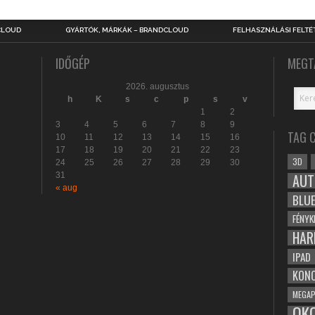
CLOUD
GYÁRTÓK, MÁRKÁK – BRANDCLOUD
FELHASZNÁLÁSI FELTÉ
IDŐGÉP
MEGT
2026. augusztus
h
K
s
c
p
s
v
1
2
3
4
5
6
7
8
9
TAG 
10
11
12
13
14
15
16
17
18
19
20
21
22
23
3D
24
25
26
27
28
29
30
31
AUT
« aug
BLU
FÉNYK
HAR
IPAD
KONC
MEGAP
OK