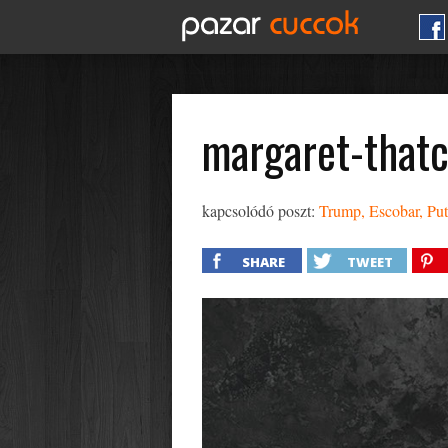
margaret-that
kapcsolódó poszt:
Trump, Escobar, Put
SHARE
TWEET