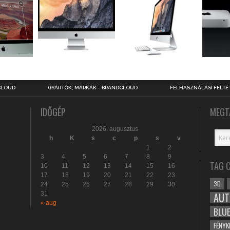
CLOUD
GYÁRTÓK, MÁRKÁK – BRANDCLOUD
FELHASZNÁLÁSI FELTÉ
IDŐGÉP
MEGT
2026. augusztus
h
K
s
c
p
s
v
1
2
3
4
5
6
7
8
9
TAG 
10
11
12
13
14
15
16
17
18
19
20
21
22
23
3D
24
25
26
27
28
29
30
31
AUT
« aug
BLU
FÉNYK