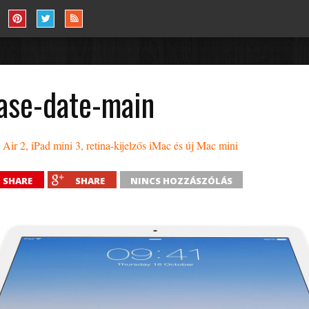
ease-date-main
Air 2, iPad mini 3, retina-kijelzős iMac és új Mac mini
SHARE
SHARE
NINCS HOZZÁSZÓLÁS