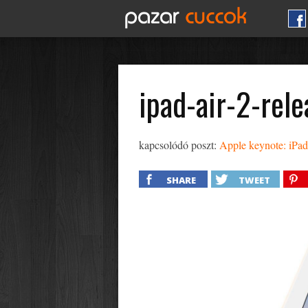
ipad-air-2-rel
kapcsolódó poszt:
Apple keynote: iPad 
SHARE
TWEET