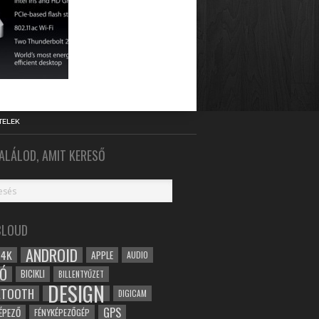
TELEK
ALÁLOD, AMIT KERESŐ
CLOUD
ANDROID
4K
APPLE
AUDIO
Ó
BICIKLI
BILLENTYŰZET
DESIGN
ETOOTH
DIGICAM
GPS
ÉPEZŐ
FÉNYKÉPEZŐGÉP