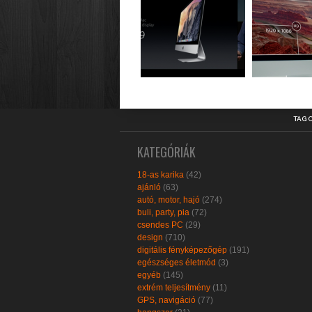
TAG 
KATEGÓRIÁK
18-as karika
(42)
ajánló
(63)
autó, motor, hajó
(274)
buli, party, pia
(72)
csendes PC
(29)
design
(710)
digitális fényképezőgép
(191)
egészséges életmód
(3)
egyéb
(145)
extrém teljesítmény
(11)
GPS, navigáció
(77)