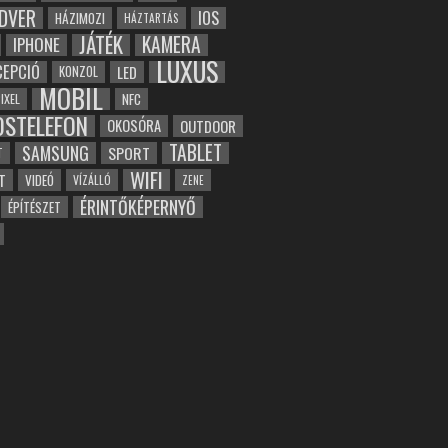
DVER
IOS
HÁZIMOZI
HÁZTARTÁS
JÁTÉK
KAMERA
IPHONE
LUXUS
EPCIÓ
LED
KONZOL
MOBIL
NFC
IXEL
OSTELEFON
OKOSÓRA
OUTDOOR
TABLET
SAMSUNG
SPORT
T
WIFI
T
VIDEÓ
VÍZÁLLÓ
ZENE
ÉRINTŐKÉPERNYŐ
ÉPÍTÉSZET