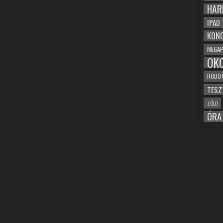
HAR
IPAD
KONC
MEGAP
OK
ROBO
TESZ
ZÖLD
ÓRA