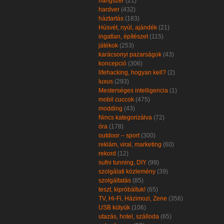
hangszer
(21)
hardver
(432)
háztartás
(183)
Húsvét, nyúl, ajándék
(21)
ingatlan, építészet
(115)
játékok
(253)
karácsonyi pazarságok
(43)
koncepció
(306)
lifehacking, hogyan kell?
(2)
luxus
(293)
Mesterséges intelligencia
(1)
mobil cuccok
(475)
modding
(43)
Nincs kategorizálva
(72)
óra
(178)
outdoor – sport
(300)
reklám, viral, marketing
(60)
rekord
(12)
sufni tunning, DIY
(99)
szolgálati közlemény
(39)
szolgáltatás
(85)
teszt, kipróbáltuk!
(65)
TV, Hi-Fi, Házimozi, Zene
(356)
USB kütyük
(106)
utazás, hotel, szálloda
(65)