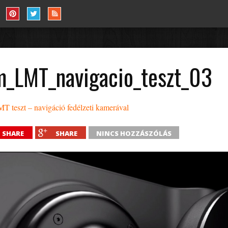
m_LMT_navigacio_teszt_03
 teszt – navigáció fedélzeti kamerával
SHARE
SHARE
NINCS HOZZÁSZÓLÁS