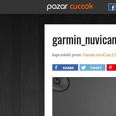
garmin_nuvica
kapcsolódó poszt:
Garmin nüviCam LMT
SHARE
TWEET