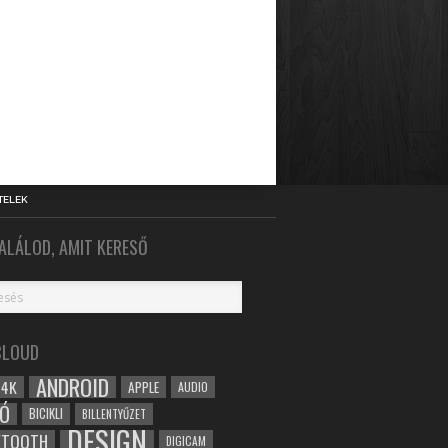
TELEK
ALÁLOD, AMIT KERESŐ
CLOUD
ANDROID
4K
APPLE
AUDIO
Ó
BICIKLI
BILLENTYŰZET
DESIGN
ETOOTH
DIGICAM