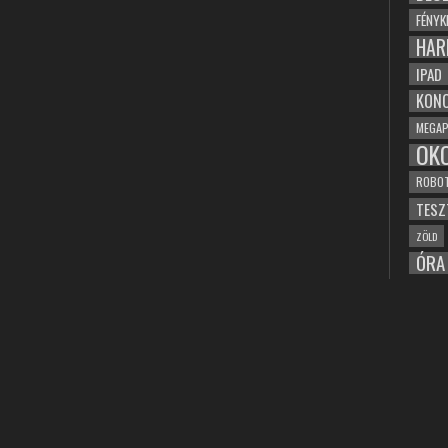
FÉNYK
HAR
IPAD
KONC
MEGAP
OK
ROBO
TESZ
ZÖLD
ÓRA