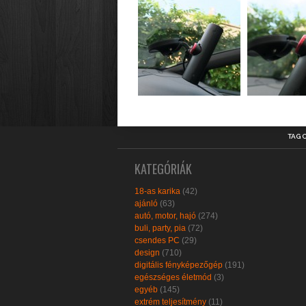
TAG 
KATEGÓRIÁK
18-as karika
(42)
ajánló
(63)
autó, motor, hajó
(274)
buli, party, pia
(72)
csendes PC
(29)
design
(710)
digitális fényképezőgép
(191)
egészséges életmód
(3)
egyéb
(145)
extrém teljesítmény
(11)