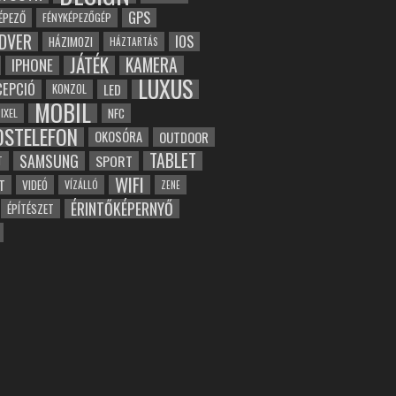
GPS
ÉPEZŐ
FÉNYKÉPEZŐGÉP
DVER
IOS
HÁZIMOZI
HÁZTARTÁS
JÁTÉK
KAMERA
IPHONE
LUXUS
EPCIÓ
LED
KONZOL
MOBIL
NFC
IXEL
OSTELEFON
OKOSÓRA
OUTDOOR
TABLET
SAMSUNG
SPORT
T
WIFI
T
VIDEÓ
VÍZÁLLÓ
ZENE
ÉRINTŐKÉPERNYŐ
ÉPÍTÉSZET