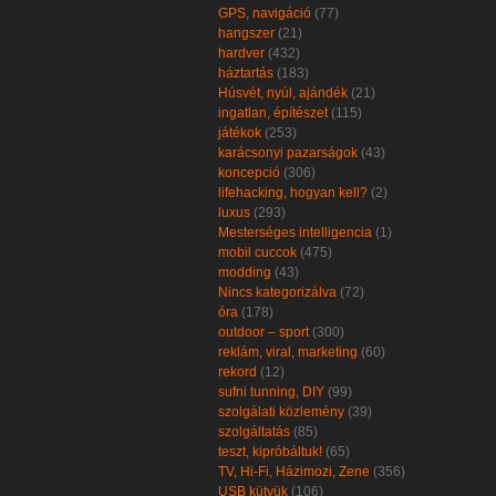
GPS, navigáció
(77)
hangszer
(21)
hardver
(432)
háztartás
(183)
Húsvét, nyúl, ajándék
(21)
ingatlan, építészet
(115)
játékok
(253)
karácsonyi pazarságok
(43)
koncepció
(306)
lifehacking, hogyan kell?
(2)
luxus
(293)
Mesterséges intelligencia
(1)
mobil cuccok
(475)
modding
(43)
Nincs kategorizálva
(72)
óra
(178)
outdoor – sport
(300)
reklám, viral, marketing
(60)
rekord
(12)
sufni tunning, DIY
(99)
szolgálati közlemény
(39)
szolgáltatás
(85)
teszt, kipróbáltuk!
(65)
TV, Hi-Fi, Házimozi, Zene
(356)
USB kütyük
(106)