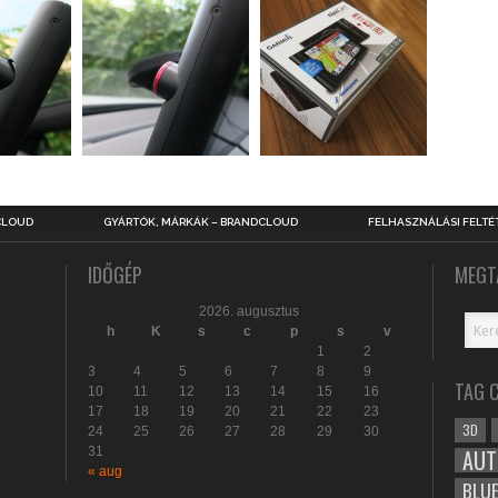
CLOUD
GYÁRTÓK, MÁRKÁK – BRANDCLOUD
FELHASZNÁLÁSI FELTÉ
IDŐGÉP
MEGT
2026. augusztus
h
K
s
c
p
s
v
1
2
3
4
5
6
7
8
9
TAG 
10
11
12
13
14
15
16
17
18
19
20
21
22
23
3D
24
25
26
27
28
29
30
31
AUT
« aug
BLU