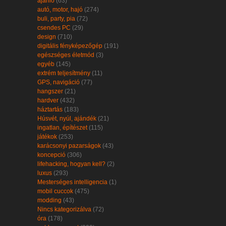
ajánló
(63)
autó, motor, hajó
(274)
buli, party, pia
(72)
csendes PC
(29)
design
(710)
digitális fényképezőgép
(191)
egészséges életmód
(3)
egyéb
(145)
extrém teljesítmény
(11)
GPS, navigáció
(77)
hangszer
(21)
hardver
(432)
háztartás
(183)
Húsvét, nyúl, ajándék
(21)
ingatlan, építészet
(115)
játékok
(253)
karácsonyi pazarságok
(43)
koncepció
(306)
lifehacking, hogyan kell?
(2)
luxus
(293)
Mesterséges intelligencia
(1)
mobil cuccok
(475)
modding
(43)
Nincs kategorizálva
(72)
óra
(178)