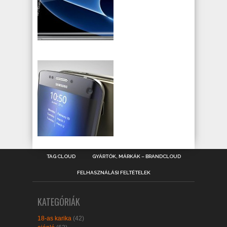
TAG CLOUD
GYÁRTÓK, MÁRKÁK – BRANDCLOUD
FELHASZNÁLÁSI FELTÉTELEK
KATEGÓRIÁK
18-as karika
(42)