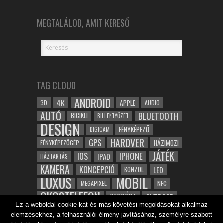
MEGTALÁLOD, AMIT KERESŐ
TAG CLOUD
ANDROID
4K
APPLE
3D
AUDIO
AUTÓ
BLUETOOTH
BICIKLI
BILLENTYŰZET
DESIGN
FÉNYKÉPEZŐ
DIGICAM
HARDVER
GPS
FÉNYKÉPEZŐGÉP
HÁZIMOZI
JÁTÉK
IOS
IPHONE
IPAD
HÁZTARTÁS
KAMERA
KONCEPCIÓ
LED
KONZOL
LUXUS
MOBIL
NFC
MEGAPIXEL
OKOSTELEFON
OKOSÓRA
OUTDOOR
Ez a weboldal cookie-kat és más követési megoldásokat alkalmaz
TABLET
SAMSUNG
SPORT
ROBOT
elemzésekhez, a felhasználói élmény javításához, személyre szabott