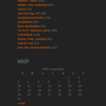
outdoor – sport
(300)
reklám, viral, marketing
(60)
rekord
(12)
sufni tunning, DIY
(99)
szolgálati közlemény
(39)
szolgáltatás
(85)
teszt, kipróbáltuk!
(65)
TV, Hi-Fi, Házimozi, Zene
(356)
USB kütyük
(106)
utazás, hotel, szálloda
(65)
valentin nap
(53)
zöld, öko, környezetbarát
(102)
IDŐGÉP
2026. augusztus
h
K
s
c
p
s
v
1
2
3
4
5
6
7
8
9
10
11
12
13
14
15
16
17
18
19
20
21
22
23
24
25
26
27
28
29
30
31
« aug