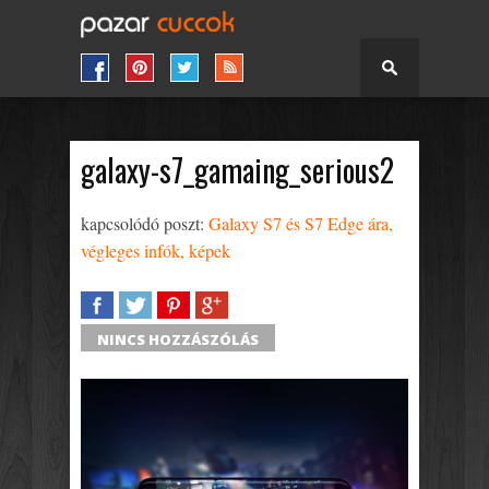
galaxy-s7_gamaing_serious2
kapcsolódó poszt:
Galaxy S7 és S7 Edge ára,
végleges infók, képek
SHARE
TWEET
SHARE
SHARE
NINCS HOZZÁSZÓLÁS