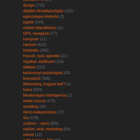
design
(710)
digitális fényképezőgép
(191)
egészséges életmód
(3)
egyéb
(145)
extrém teljesítmény
(11)
GPS, navigáció
(77)
hangszer
(21)
hardver
(432)
háztartás
(183)
Húsvét, nyúl, ajándék
(21)
ingatlan, építészet
(115)
játékok
(253)
karácsonyi pazarságok
(43)
koncepció
(306)
lifehacking, hogyan kell?
(2)
luxus
(293)
Mesterséges intelligencia
(1)
mobil cuccok
(475)
modding
(43)
Nincs kategorizálva
(72)
óra
(178)
outdoor – sport
(300)
reklám, viral, marketing
(60)
rekord
(12)