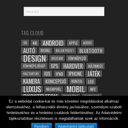
TAG CLOUD
ANDROID
4K
APPLE
3D
AUDIO
AUTÓ
BLUETOOTH
BICIKLI
BILLENTYŰZET
DESIGN
FÉNYKÉPEZŐ
DIGICAM
HARDVER
GPS
FÉNYKÉPEZŐGÉP
HÁZIMOZI
JÁTÉK
IOS
IPHONE
IPAD
HÁZTARTÁS
KAMERA
KONCEPCIÓ
LED
KONZOL
LUXUS
MOBIL
NFC
MEGAPIXEL
OKOSTELEFON
OKOSÓRA
OUTDOOR
Ez a weboldal cookie-kat és más követési megoldásokat alkalmaz
TABLET
SAMSUNG
SPORT
ROBOT
elemzésekhez, a felhasználói élmény javításához, személyre szabott
WIFI
TESZT
VIDEÓ
VÍZÁLLÓ
ZENE
ZÖLD
hirdetésekhez és a hirdetési csalások felderítéséhez. Az Adatvédelmi
ÓRA
tájékoztatóban részletesen is megtalálhatóak ezek az információk.
ÉRINTŐKÉPERNYŐ
ÉPÍTÉSZET
Rendben
Adatvédelmi tájlkoztató