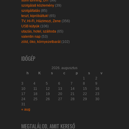
sufni tunning, DIY
(99)
szolgálati közlemény
(39)
szolgáltatás
(85)
teszt, kipróbáltuk!
(65)
TV, Hi-Fi, Házimozi, Zene
(356)
USB kütyük
(106)
utazás, hotel, szálloda
(65)
valentin nap
(53)
zöld, öko, környezetbarát
(102)
IDŐGÉP
2026. augusztus
h
K
s
c
p
s
v
1
2
3
4
5
6
7
8
9
10
11
12
13
14
15
16
17
18
19
20
21
22
23
24
25
26
27
28
29
30
31
« aug
MEGTALÁLOD, AMIT KERESŐ