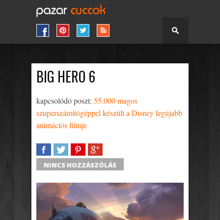
BIG HERO 6
kapcsolódó poszt:
55.000 magos
szuperszámítógéppel készült a Disney legújabb
animációs filmje
SHARE
TWEET
SHARE
SHARE
NINCS HOZZÁSZÓLÁS