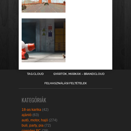
TAG CLOUD
GYÁRTÓK, MÁRKÁK – BRANDCLOUD
FELHASZNÁLÁSI FELTÉTELEK
KATEGÓRIÁK
18-as karika
(42)
ajánló
(63)
autó, motor, hajó
(274)
buli, party, pia
(72)
csendes PC
(29)