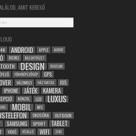
ALÁLOD, AMIT KERESŐ
CLOUD
ANDROID
4K
APPLE
AUDIO
Ó
BICIKLI
BILLENTYŰZET
DESIGN
ETOOTH
DIGICAM
GPS
ÉPEZŐ
FÉNYKÉPEZŐGÉP
DVER
IOS
HÁZIMOZI
HÁZTARTÁS
JÁTÉK
KAMERA
IPHONE
LUXUS
EPCIÓ
LED
KONZOL
MOBIL
NFC
IXEL
OSTELEFON
OKOSÓRA
OUTDOOR
TABLET
SAMSUNG
SPORT
T
WIFI
T
VIDEÓ
VÍZÁLLÓ
ZENE