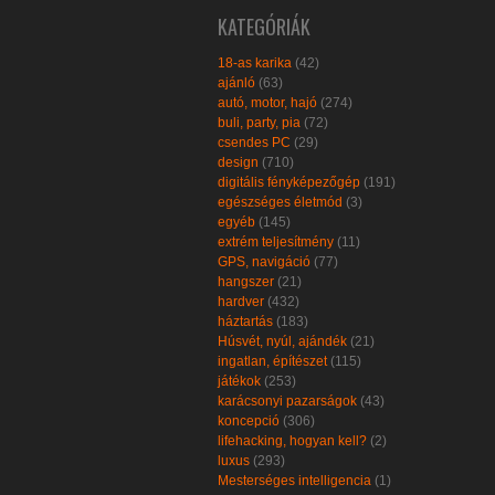
KATEGÓRIÁK
18-as karika
(42)
ajánló
(63)
autó, motor, hajó
(274)
buli, party, pia
(72)
csendes PC
(29)
design
(710)
digitális fényképezőgép
(191)
egészséges életmód
(3)
egyéb
(145)
extrém teljesítmény
(11)
GPS, navigáció
(77)
hangszer
(21)
hardver
(432)
háztartás
(183)
Húsvét, nyúl, ajándék
(21)
ingatlan, építészet
(115)
játékok
(253)
karácsonyi pazarságok
(43)
koncepció
(306)
lifehacking, hogyan kell?
(2)
luxus
(293)
Mesterséges intelligencia
(1)