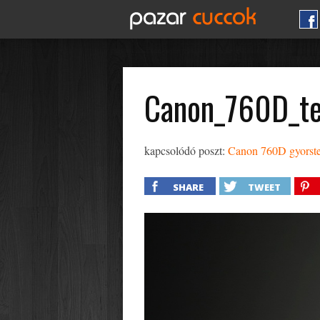
Canon_760D_te
kapcsolódó poszt:
Canon 760D gyorstes
SHARE
TWEET