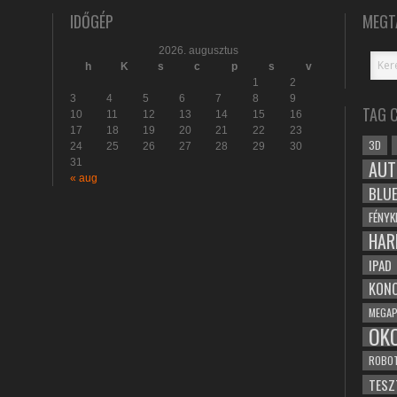
IDŐGÉP
MEGT
2026. augusztus
h
K
s
c
p
s
v
1
2
3
4
5
6
7
8
9
TAG 
10
11
12
13
14
15
16
17
18
19
20
21
22
23
3D
24
25
26
27
28
29
30
31
AUT
« aug
BLU
FÉNYK
HAR
IPAD
KONC
MEGAP
OK
ROBO
TESZ