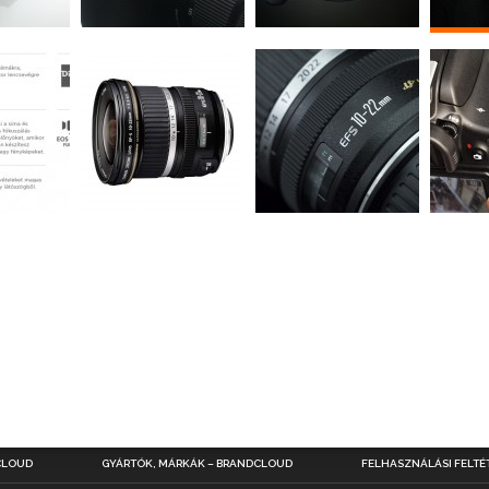
CLOUD
GYÁRTÓK, MÁRKÁK – BRANDCLOUD
FELHASZNÁLÁSI FELTÉ