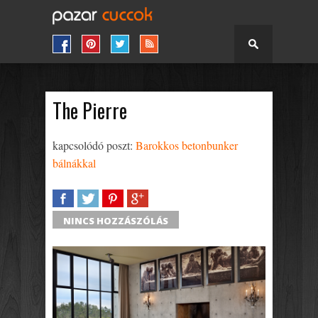
The Pierre
kapcsolódó poszt:
Barokkos betonbunker
bálnákkal
SHARE
TWEET
SHARE
SHARE
NINCS HOZZÁSZÓLÁS