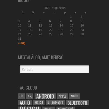
IDŐGÉP
2026. augusztus
h
K
s
c
p
s
v
1
2
3
4
5
6
7
8
9
10
11
12
13
14
15
16
17
18
19
20
21
22
23
24
25
26
27
28
29
30
31
« aug
MEGTALÁLOD, AMIT KERESŐ
TAG CLOUD
ANDROID
4K
APPLE
3D
AUDIO
AUTÓ
BLUETOOTH
BICIKLI
BILLENTYŰZET