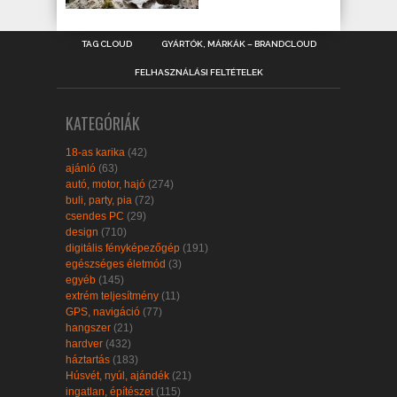
TAG CLOUD
GYÁRTÓK, MÁRKÁK – BRANDCLOUD
FELHASZNÁLÁSI FELTÉTELEK
KATEGÓRIÁK
18-as karika
(42)
ajánló
(63)
autó, motor, hajó
(274)
buli, party, pia
(72)
csendes PC
(29)
design
(710)
digitális fényképezőgép
(191)
egészséges életmód
(3)
egyéb
(145)
extrém teljesítmény
(11)
GPS, navigáció
(77)
hangszer
(21)
hardver
(432)
háztartás
(183)
Húsvét, nyúl, ajándék
(21)
ingatlan, építészet
(115)