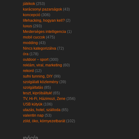
játékok
(253)
karácsonyi pazarságok
(43)
koncepció
(306)
lifehacking, hogyan kell?
(2)
luxus
(293)
Mesterséges intelligencia
(1)
mobil cuccok
(475)
modding
(43)
Nincs kategorizálva
(72)
óra
(178)
outdoor – sport
(300)
reklám, viral, marketing
(60)
rekord
(12)
sufni tunning, DIY
(99)
szolgálati közlemény
(39)
szolgáltatás
(85)
teszt, kipróbáltuk!
(65)
TV, Hi-Fi, Házimozi, Zene
(356)
USB kütyük
(106)
utazás, hotel, szálloda
(65)
valentin nap
(53)
zöld, öko, környezetbarát
(102)