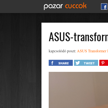
ASUS-transfor
kapcsolódó poszt:
ASUS Transformer 
SHARE
TWEET