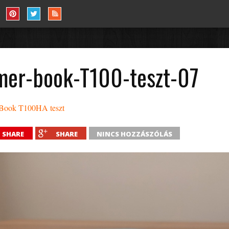
mer-book-T100-teszt-07
Book T100HA teszt
SHARE
SHARE
NINCS HOZZÁSZÓLÁS