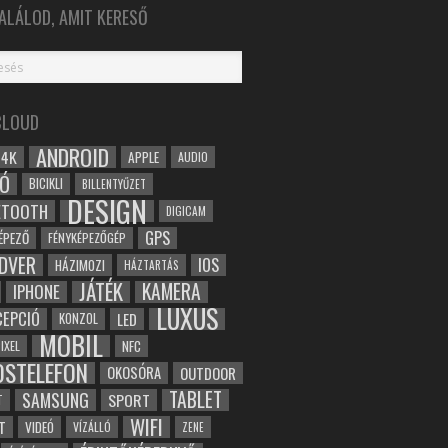
ALÁLOD, AMIT KERESŐ
CLOUD
ANDROID
4K
APPLE
AUDIO
Ó
BICIKLI
BILLENTYŰZET
DESIGN
ETOOTH
DIGICAM
GPS
ÉPEZŐ
FÉNYKÉPEZŐGÉP
DVER
IOS
HÁZIMOZI
HÁZTARTÁS
JÁTÉK
KAMERA
IPHONE
LUXUS
EPCIÓ
LED
KONZOL
MOBIL
NFC
IXEL
OSTELEFON
OKOSÓRA
OUTDOOR
TABLET
SAMSUNG
SPORT
T
WIFI
T
VIDEÓ
VÍZÁLLÓ
ZENE