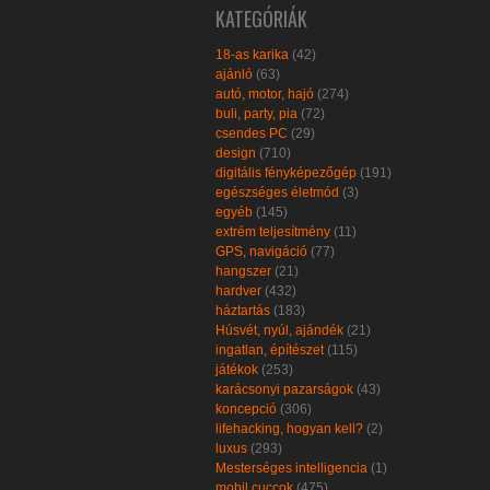
KATEGÓRIÁK
18-as karika
(42)
ajánló
(63)
autó, motor, hajó
(274)
buli, party, pia
(72)
csendes PC
(29)
design
(710)
digitális fényképezőgép
(191)
egészséges életmód
(3)
egyéb
(145)
extrém teljesítmény
(11)
GPS, navigáció
(77)
hangszer
(21)
hardver
(432)
háztartás
(183)
Húsvét, nyúl, ajándék
(21)
ingatlan, építészet
(115)
játékok
(253)
karácsonyi pazarságok
(43)
koncepció
(306)
lifehacking, hogyan kell?
(2)
luxus
(293)
Mesterséges intelligencia
(1)
mobil cuccok
(475)