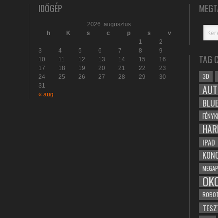
IDŐGÉP
MEGT
2026. augusztus
h
K
s
c
p
s
v
1
2
3
4
5
6
7
8
9
TAG 
10
11
12
13
14
15
16
17
18
19
20
21
22
23
3D
24
25
26
27
28
29
30
31
AUT
« aug
BLU
FÉNYK
HAR
IPAD
KONC
MEGAP
OK
ROBO
TESZ