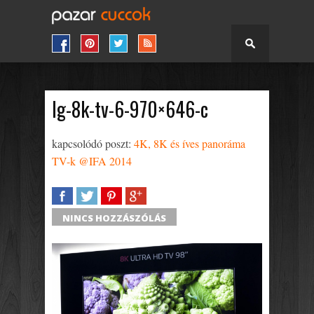
lg-8k-tv-6-970×646-c
kapcsolódó poszt:
4K, 8K és íves panoráma
TV-k @IFA 2014
SHARE
TWEET
SHARE
SHARE
NINCS HOZZÁSZÓLÁS