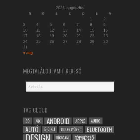
2026. augusztus
h
K
s
c
p
s
v
1
2
3
4
5
6
7
8
9
10
11
12
13
14
15
16
17
18
19
20
21
22
23
24
25
26
27
28
29
30
31
« aug
MEGTALÁLOD, AMIT KERESŐ
TAG CLOUD
ANDROID
4K
APPLE
3D
AUDIO
AUTÓ
BLUETOOTH
BICIKLI
BILLENTYŰZET
DESIGN
FÉNYKÉPEZŐ
DIGICAM