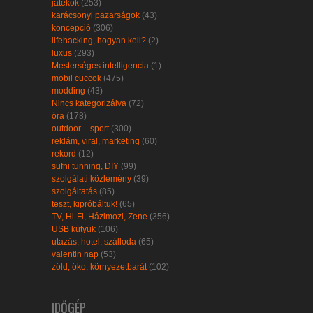
játékok
(253)
karácsonyi pazarságok
(43)
koncepció
(306)
lifehacking, hogyan kell?
(2)
luxus
(293)
Mesterséges intelligencia
(1)
mobil cuccok
(475)
modding
(43)
Nincs kategorizálva
(72)
óra
(178)
outdoor – sport
(300)
reklám, viral, marketing
(60)
rekord
(12)
sufni tunning, DIY
(99)
szolgálati közlemény
(39)
szolgáltatás
(85)
teszt, kipróbáltuk!
(65)
TV, Hi-Fi, Házimozi, Zene
(356)
USB kütyük
(106)
utazás, hotel, szálloda
(65)
valentin nap
(53)
zöld, öko, környezetbarát
(102)
IDŐGÉP