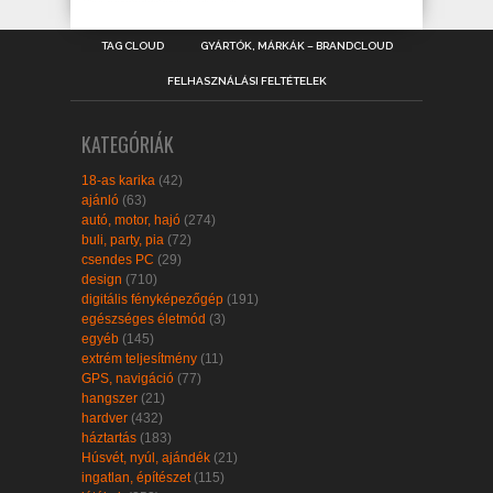
TAG CLOUD
GYÁRTÓK, MÁRKÁK – BRANDCLOUD
FELHASZNÁLÁSI FELTÉTELEK
KATEGÓRIÁK
18-as karika
(42)
ajánló
(63)
autó, motor, hajó
(274)
buli, party, pia
(72)
csendes PC
(29)
design
(710)
digitális fényképezőgép
(191)
egészséges életmód
(3)
egyéb
(145)
extrém teljesítmény
(11)
GPS, navigáció
(77)
hangszer
(21)
hardver
(432)
háztartás
(183)
Húsvét, nyúl, ajándék
(21)
ingatlan, építészet
(115)