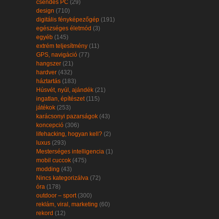
csendes PC
(29)
design
(710)
digitális fényképezőgép
(191)
egészséges életmód
(3)
egyéb
(145)
extrém teljesítmény
(11)
GPS, navigáció
(77)
hangszer
(21)
hardver
(432)
háztartás
(183)
Húsvét, nyúl, ajándék
(21)
ingatlan, építészet
(115)
játékok
(253)
karácsonyi pazarságok
(43)
koncepció
(306)
lifehacking, hogyan kell?
(2)
luxus
(293)
Mesterséges intelligencia
(1)
mobil cuccok
(475)
modding
(43)
Nincs kategorizálva
(72)
óra
(178)
outdoor – sport
(300)
reklám, viral, marketing
(60)
rekord
(12)