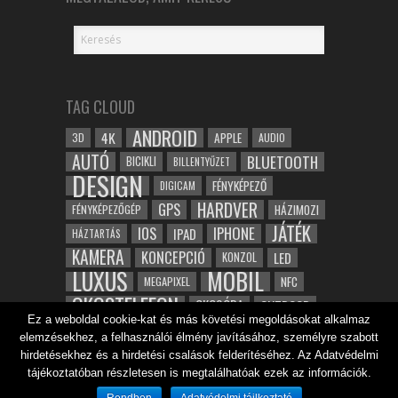
TAG CLOUD
ANDROID
4K
APPLE
3D
AUDIO
AUTÓ
BLUETOOTH
BICIKLI
BILLENTYŰZET
DESIGN
FÉNYKÉPEZŐ
DIGICAM
HARDVER
GPS
FÉNYKÉPEZŐGÉP
HÁZIMOZI
JÁTÉK
IOS
IPHONE
IPAD
HÁZTARTÁS
KAMERA
KONCEPCIÓ
LED
KONZOL
LUXUS
MOBIL
NFC
MEGAPIXEL
OKOSTELEFON
OKOSÓRA
OUTDOOR
Ez a weboldal cookie-kat és más követési megoldásokat alkalmaz
TABLET
SAMSUNG
SPORT
ROBOT
elemzésekhez, a felhasználói élmény javításához, személyre szabott
WIFI
TESZT
VIDEÓ
VÍZÁLLÓ
ZENE
ZÖLD
hirdetésekhez és a hirdetési csalások felderítéséhez. Az Adatvédelmi
ÓRA
ÉRINTŐKÉPERNYŐ
tájékoztatóban részletesen is megtalálhatóak ezek az információk.
ÉPÍTÉSZET