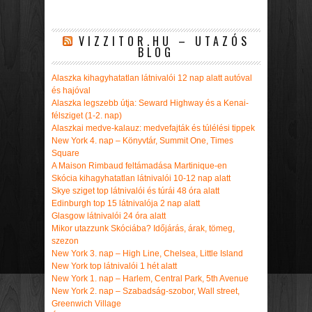
VIZZITOR.HU – UTAZÓS
BLOG
Alaszka kihagyhatatlan látnivalói 12 nap alatt autóval
és hajóval
Alaszka legszebb útja: Seward Highway és a Kenai-
félsziget (1-2. nap)
Alaszkai medve-kalauz: medvefajták és túlélési tippek
New York 4. nap – Könyvtár, Summit One, Times
Square
A Maison Rimbaud feltámadása Martinique-en
Skócia kihagyhatatlan látnivalói 10-12 nap alatt
Skye sziget top látnivalói és túrái 48 óra alatt
Edinburgh top 15 látnivalója 2 nap alatt
Glasgow látnivalói 24 óra alatt
Mikor utazzunk Skóciába? Időjárás, árak, tömeg,
szezon
New York 3. nap – High Line, Chelsea, Little Island
New York top látnivalói 1 hét alatt
New York 1. nap – Harlem, Central Park, 5th Avenue
New York 2. nap – Szabadság-szobor, Wall street,
Greenwich Village