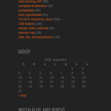
sufni tunning, DIY
(99)
szolgálati közlemény
(39)
szolgáltatás
(85)
teszt, kipróbáltuk!
(65)
TV, Hi-Fi, Házimozi, Zene
(356)
USB kütyük
(106)
utazás, hotel, szálloda
(65)
valentin nap
(53)
zöld, öko, környezetbarát
(102)
IDŐGÉP
2026. augusztus
h
K
s
c
p
s
v
1
2
3
4
5
6
7
8
9
10
11
12
13
14
15
16
17
18
19
20
21
22
23
24
25
26
27
28
29
30
31
« aug
MEGTALÁLOD, AMIT KERESŐ