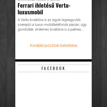
Ferrari ihletésű Vertu-
luxusmobil
A Vertu továbbra is az egyik legnagyobb
szereplő a luxus-mobiltelefonok piacán, úgy
gondolták, érdemes továbbra is a patinás...
Korábbi posztok betöltése
FACEBOOK