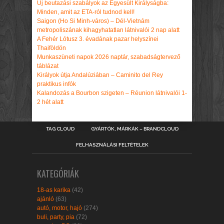
Új beutazási szabályok az Egyesült Királyságba:
Minden, amit az ETA-ról tudnod kell!
Saigon (Ho Si Minh-város) – Dél-Vietnám
metropoliszának kihagyhatatlan látnivalói 2 nap alatt
A Fehér Lótusz 3. évadának pazar helyszínei
Thaiföldön
Munkaszüneti napok 2026 naptár, szabadságtervező
táblázat
Királyok útja Andalúziában – Caminito del Rey
praktikus infók
Kalandozás a Bourbon szigeten – Réunion látnivalói 1-
2 hét alatt
TAG CLOUD
GYÁRTÓK, MÁRKÁK – BRANDCLOUD
FELHASZNÁLÁSI FELTÉTELEK
KATEGÓRIÁK
18-as karika
(42)
ajánló
(63)
autó, motor, hajó
(274)
buli, party, pia
(72)