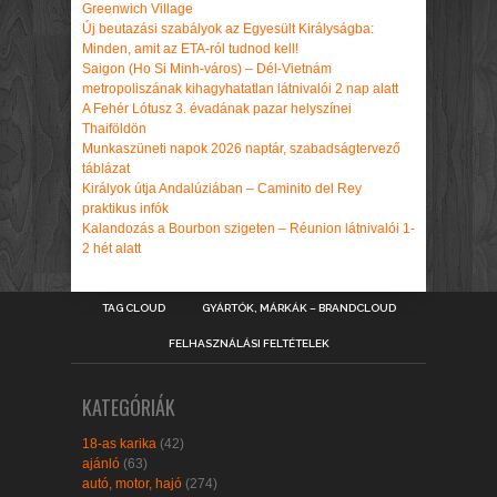
Greenwich Village
Új beutazási szabályok az Egyesült Királyságba:
Minden, amit az ETA-ról tudnod kell!
Saigon (Ho Si Minh-város) – Dél-Vietnám
metropoliszának kihagyhatatlan látnivalói 2 nap alatt
A Fehér Lótusz 3. évadának pazar helyszínei
Thaiföldön
Munkaszüneti napok 2026 naptár, szabadságtervező
táblázat
Királyok útja Andalúziában – Caminito del Rey
praktikus infók
Kalandozás a Bourbon szigeten – Réunion látnivalói 1-
2 hét alatt
TAG CLOUD
GYÁRTÓK, MÁRKÁK – BRANDCLOUD
FELHASZNÁLÁSI FELTÉTELEK
KATEGÓRIÁK
18-as karika
(42)
ajánló
(63)
autó, motor, hajó
(274)