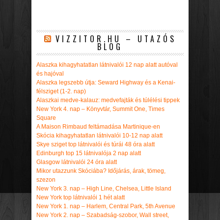
VIZZITOR.HU – UTAZÓS
BLOG
Alaszka kihagyhatatlan látnivalói 12 nap alatt autóval
és hajóval
Alaszka legszebb útja: Seward Highway és a Kenai-
félsziget (1-2. nap)
Alaszkai medve-kalauz: medvefajták és túlélési tippek
New York 4. nap – Könyvtár, Summit One, Times
Square
A Maison Rimbaud feltámadása Martinique-en
Skócia kihagyhatatlan látnivalói 10-12 nap alatt
Skye sziget top látnivalói és túrái 48 óra alatt
Edinburgh top 15 látnivalója 2 nap alatt
Glasgow látnivalói 24 óra alatt
Mikor utazzunk Skóciába? Időjárás, árak, tömeg,
szezon
New York 3. nap – High Line, Chelsea, Little Island
New York top látnivalói 1 hét alatt
New York 1. nap – Harlem, Central Park, 5th Avenue
New York 2. nap – Szabadság-szobor, Wall street,