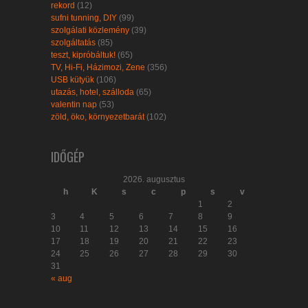
rekord
(12)
sufni tunning, DIY
(99)
szolgálati közlemény
(39)
szolgáltatás
(85)
teszt, kipróbáltuk!
(65)
TV, Hi-Fi, Házimozi, Zene
(356)
USB kütyük
(106)
utazás, hotel, szálloda
(65)
valentin nap
(53)
zöld, öko, környezetbarát
(102)
IDŐGÉP
2026. augusztus
h
K
s
c
p
s
v
1
2
3
4
5
6
7
8
9
10
11
12
13
14
15
16
17
18
19
20
21
22
23
24
25
26
27
28
29
30
31
« aug