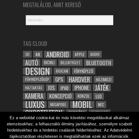
MEGTALÁLOD, AMIT KERESŐ
TAG CLOUD
ANDROID
4K
APPLE
3D
AUDIO
AUTÓ
BLUETOOTH
BICIKLI
BILLENTYŰZET
DESIGN
FÉNYKÉPEZŐ
DIGICAM
HARDVER
GPS
FÉNYKÉPEZŐGÉP
HÁZIMOZI
JÁTÉK
IOS
IPHONE
IPAD
HÁZTARTÁS
KAMERA
KONCEPCIÓ
LED
KONZOL
LUXUS
MOBIL
NFC
MEGAPIXEL
OKOSTELEFON
OKOSÓRA
OUTDOOR
Ez a weboldal cookie-kat és más követési megoldásokat alkalmaz
TABLET
SAMSUNG
SPORT
ROBOT
elemzésekhez, a felhasználói élmény javításához, személyre szabott
WIFI
TESZT
VIDEÓ
VÍZÁLLÓ
ZENE
ZÖLD
hirdetésekhez és a hirdetési csalások felderítéséhez. Az Adatvédelmi
ÓRA
ÉRINTŐKÉPERNYŐ
tájékoztatóban részletesen is megtalálhatóak ezek az információk.
ÉPÍTÉSZET