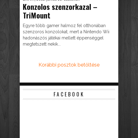
Konzolos szenzorkazal –
TriMount
Egyre több gamer halmoz fel otthonában
szenzoros konzolokat, mert a Nintendo Wii
hadonászós játékai mellett éppenséggel
megtetszett nekik...
Korábbi posztok betöltése
FACEBOOK