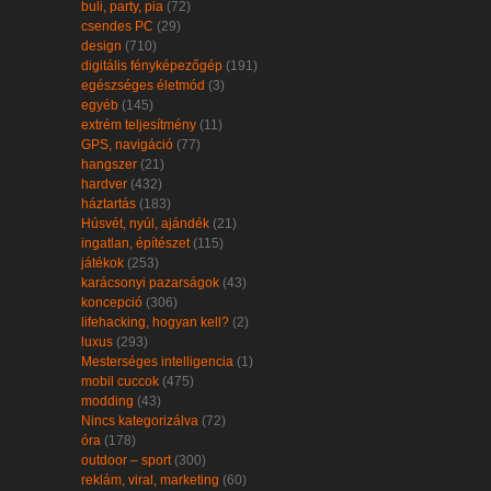
buli, party, pia
(72)
csendes PC
(29)
design
(710)
digitális fényképezőgép
(191)
egészséges életmód
(3)
egyéb
(145)
extrém teljesítmény
(11)
GPS, navigáció
(77)
hangszer
(21)
hardver
(432)
háztartás
(183)
Húsvét, nyúl, ajándék
(21)
ingatlan, építészet
(115)
játékok
(253)
karácsonyi pazarságok
(43)
koncepció
(306)
lifehacking, hogyan kell?
(2)
luxus
(293)
Mesterséges intelligencia
(1)
mobil cuccok
(475)
modding
(43)
Nincs kategorizálva
(72)
óra
(178)
outdoor – sport
(300)
reklám, viral, marketing
(60)