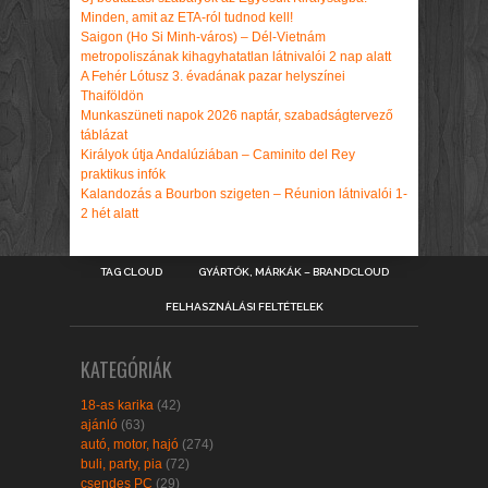
Minden, amit az ETA-ról tudnod kell!
Saigon (Ho Si Minh-város) – Dél-Vietnám
metropoliszának kihagyhatatlan látnivalói 2 nap alatt
A Fehér Lótusz 3. évadának pazar helyszínei
Thaiföldön
Munkaszüneti napok 2026 naptár, szabadságtervező
táblázat
Királyok útja Andalúziában – Caminito del Rey
praktikus infók
Kalandozás a Bourbon szigeten – Réunion látnivalói 1-
2 hét alatt
TAG CLOUD
GYÁRTÓK, MÁRKÁK – BRANDCLOUD
FELHASZNÁLÁSI FELTÉTELEK
KATEGÓRIÁK
18-as karika
(42)
ajánló
(63)
autó, motor, hajó
(274)
buli, party, pia
(72)
csendes PC
(29)