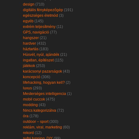
design
(710)
digitális fényképezőgép
(191)
egészséges életmód
(3)
egyéb
(145)
extrém teljesítmény
(11)
GPS, navigáció
(77)
hangszer
(21)
hardver
(432)
háztartás
(183)
Húsvét, nyúl, ajándék
(21)
ingatlan, építészet
(115)
játékok
(253)
karácsonyi pazarságok
(43)
koncepció
(306)
lifehacking, hogyan kell?
(2)
luxus
(293)
Mesterséges intelligencia
(1)
mobil cuccok
(475)
modding
(43)
Nincs kategorizálva
(72)
óra
(178)
outdoor – sport
(300)
reklám, viral, marketing
(60)
rekord
(12)
sufni tunning, DIY
(99)