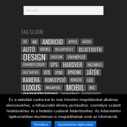
TAG CLOUD
ANDROID
4K
APPLE
3D
AUDIO
AUTÓ
BLUETOOTH
BICIKLI
BILLENTYŰZET
DESIGN
FÉNYKÉPEZŐ
DIGICAM
HARDVER
GPS
FÉNYKÉPEZŐGÉP
HÁZIMOZI
JÁTÉK
IOS
IPHONE
IPAD
HÁZTARTÁS
KAMERA
KONCEPCIÓ
LED
KONZOL
LUXUS
MOBIL
NFC
MEGAPIXEL
OKOSTELEFON
OKOSÓRA
OUTDOOR
Ez a weboldal cookie-kat és más követési megoldásokat alkalmaz
TABLET
SAMSUNG
SPORT
ROBOT
elemzésekhez, a felhasználói élmény javításához, személyre szabott
WIFI
TESZT
VIDEÓ
VÍZÁLLÓ
ZENE
ZÖLD
hirdetésekhez és a hirdetési csalások felderítéséhez. Az Adatvédelmi
ÓRA
ÉRINTŐKÉPERNYŐ
tájékoztatóban részletesen is megtalálhatóak ezek az információk.
ÉPÍTÉSZET
Rendben
Adatvédelmi tájlkoztató