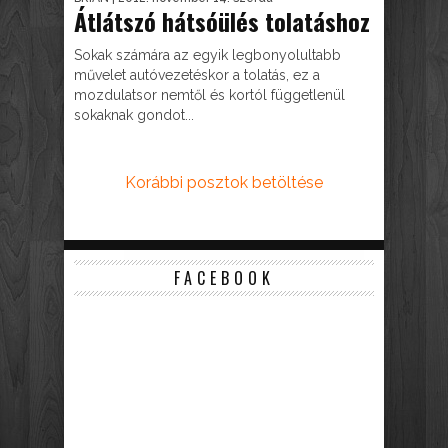
Átlátszó hátsóülés tolatáshoz
Sokak számára az egyik legbonyolultabb
művelet autóvezetéskor a tolatás, ez a
mozdulatsor nemtől és kortól függetlenül
sokaknak gondot...
Korábbi posztok betöltése
FACEBOOK