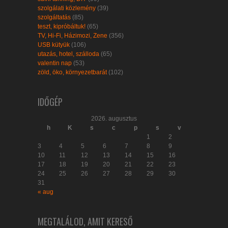
szolgálati közlemény
(39)
szolgáltatás
(85)
teszt, kipróbáltuk!
(65)
TV, Hi-Fi, Házimozi, Zene
(356)
USB kütyük
(106)
utazás, hotel, szálloda
(65)
valentin nap
(53)
zöld, öko, környezetbarát
(102)
IDŐGÉP
2026. augusztus
h
K
s
c
p
s
v
1
2
3
4
5
6
7
8
9
10
11
12
13
14
15
16
17
18
19
20
21
22
23
24
25
26
27
28
29
30
31
« aug
MEGTALÁLOD, AMIT KERESŐ