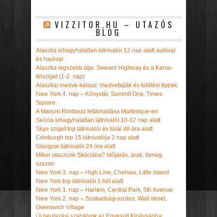
VIZZITOR.HU – UTAZÓS
BLOG
Alaszka kihagyhatatlan látnivalói 12 nap alatt autóval
és hajóval
Alaszka legszebb útja: Seward Highway és a Kenai-
félsziget (1-2. nap)
Alaszkai medve-kalauz: medvefajták és túlélési tippek
New York 4. nap – Könyvtár, Summit One, Times
Square
A Maison Rimbaud feltámadása Martinique-en
Skócia kihagyhatatlan látnivalói 10-12 nap alatt
Skye sziget top látnivalói és túrái 48 óra alatt
Edinburgh top 15 látnivalója 2 nap alatt
Glasgow látnivalói 24 óra alatt
Mikor utazzunk Skóciába? Időjárás, árak, tömeg,
szezon
New York 3. nap – High Line, Chelsea, Little Island
New York top látnivalói 1 hét alatt
New York 1. nap – Harlem, Central Park, 5th Avenue
New York 2. nap – Szabadság-szobor, Wall street,
Greenwich Village
Új beutazási szabályok az Egyesült Királyságba: