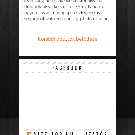
A Samsung nemcsak okostelefonokkal és
ultrabook-okkal készült a CES-re, hanem a
hagyományos mosógép-részlegénél is
megpróbált valami újdonsággal előrukkolni....
Korábbi posztok betöltése
FACEBOOK
VIZZITOR.HU – UTAZÓS