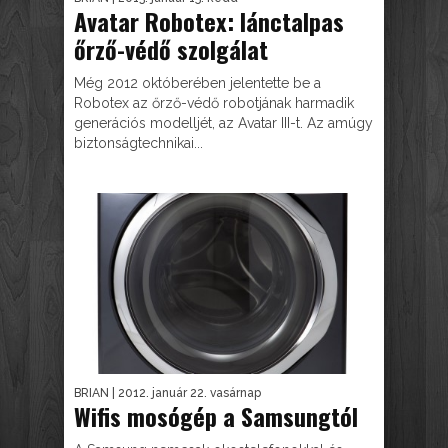
Avatar Robotex: lánctalpas
őrző-védő szolgálat
Még 2012 októberében jelentette be a
Robotex az őrző-védő robotjának harmadik
generációs modelljét, az Avatar III-t. Az amúgy
biztonságtechnikai...
BRIAN
| 2012. január 22. vasárnap
Wifis mosógép a Samsungtól