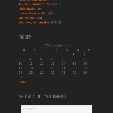
TV, Hi-Fi, Házimozi, Zene
(356)
USB kütyük
(106)
utazás, hotel, szálloda
(65)
valentin nap
(53)
zöld, öko, környezetbarát
(102)
IDŐGÉP
2026. augusztus
h
K
s
c
p
s
v
1
2
3
4
5
6
7
8
9
10
11
12
13
14
15
16
17
18
19
20
21
22
23
24
25
26
27
28
29
30
31
« aug
MEGTALÁLOD, AMIT KERESŐ