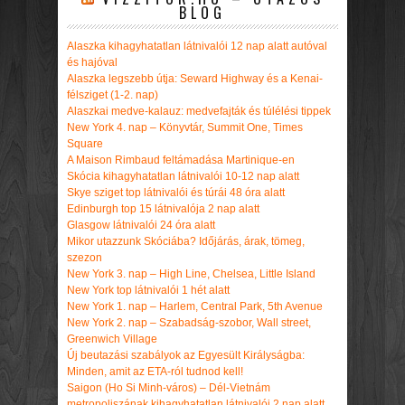
BLOG
Alaszka kihagyhatatlan látnivalói 12 nap alatt autóval
és hajóval
Alaszka legszebb útja: Seward Highway és a Kenai-
félsziget (1-2. nap)
Alaszkai medve-kalauz: medvefajták és túlélési tippek
New York 4. nap – Könyvtár, Summit One, Times
Square
A Maison Rimbaud feltámadása Martinique-en
Skócia kihagyhatatlan látnivalói 10-12 nap alatt
Skye sziget top látnivalói és túrái 48 óra alatt
Edinburgh top 15 látnivalója 2 nap alatt
Glasgow látnivalói 24 óra alatt
Mikor utazzunk Skóciába? Időjárás, árak, tömeg,
szezon
New York 3. nap – High Line, Chelsea, Little Island
New York top látnivalói 1 hét alatt
New York 1. nap – Harlem, Central Park, 5th Avenue
New York 2. nap – Szabadság-szobor, Wall street,
Greenwich Village
Új beutazási szabályok az Egyesült Királyságba:
Minden, amit az ETA-ról tudnod kell!
Saigon (Ho Si Minh-város) – Dél-Vietnám
metropoliszának kihagyhatatlan látnivalói 2 nap alatt