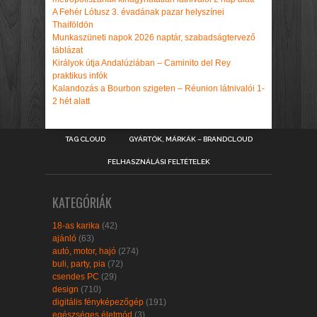
A Fehér Lótusz 3. évadának pazar helyszínei
Thaiföldön
Munkaszüneti napok 2026 naptár, szabadságtervező
táblázat
Királyok útja Andalúziában – Caminito del Rey
praktikus infók
Kalandozás a Bourbon szigeten – Réunion látnivalói 1-
2 hét alatt
TAG CLOUD
GYÁRTÓK, MÁRKÁK – BRANDCLOUD
FELHASZNÁLÁSI FELTÉTELEK
KATEGÓRIÁK
18-as karika
(42)
ajánló
(63)
autó, motor, hajó
(274)
buli, party, pia
(72)
csendes PC
(29)
design
(710)
digitális fényképezőgép
(191)
egészséges életmód
(3)