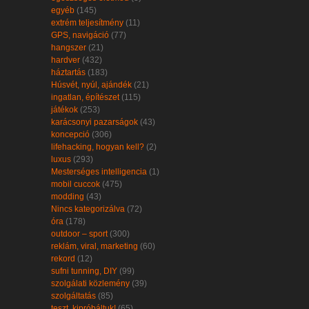
egyéb
(145)
extrém teljesítmény
(11)
GPS, navigáció
(77)
hangszer
(21)
hardver
(432)
háztartás
(183)
Húsvét, nyúl, ajándék
(21)
ingatlan, építészet
(115)
játékok
(253)
karácsonyi pazarságok
(43)
koncepció
(306)
lifehacking, hogyan kell?
(2)
luxus
(293)
Mesterséges intelligencia
(1)
mobil cuccok
(475)
modding
(43)
Nincs kategorizálva
(72)
óra
(178)
outdoor – sport
(300)
reklám, viral, marketing
(60)
rekord
(12)
sufni tunning, DIY
(99)
szolgálati közlemény
(39)
szolgáltatás
(85)
teszt, kipróbáltuk!
(65)